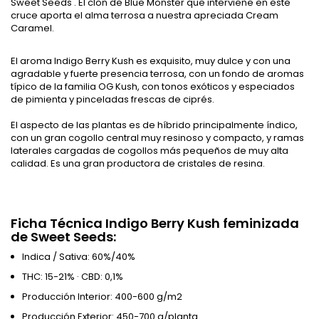
Sweet Seeds . El clon de Blue Monster que interviene en este
cruce aporta el alma terrosa a nuestra apreciada Cream
Caramel.
El aroma Indigo Berry Kush es exquisito, muy dulce y con una
agradable y fuerte presencia terrosa, con un fondo de aromas
típico de la familia OG Kush, con tonos exóticos y especiados
de pimienta y pinceladas frescas de ciprés.
El aspecto de las plantas es de híbrido principalmente índico,
con un gran cogollo central muy resinoso y compacto, y ramas
laterales cargadas de cogollos más pequeños de muy alta
calidad. Es una gran productora de cristales de resina.
Ficha Técnica Indigo Berry Kush feminizada
de Sweet Seeds:
Indica / Sativa: 60%/40%
THC: 15-21% · CBD: 0,1%
Producción Interior: 400-600 g/m2
Producción Exterior: 450-700 g/planta