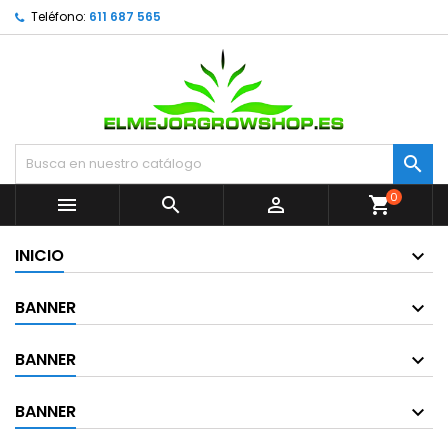
Teléfono:
611 687 565

0



shopping_cart
INICIO
BANNER
BANNER
BANNER