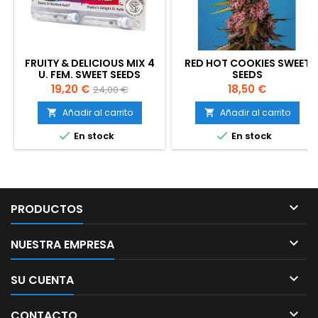
FRUITY & DELICIOUS MIX 4
RED HOT COOKIES SWEET
U. FEM. SWEET SEEDS
SEEDS
Precio
Precio
Precio
19,20 €
18,50 €
24,00 €
base
Añadir al carrito
Añadir al carrito




En stock
En stock

PRODUCTOS

NUESTRA EMPRESA

SU CUENTA

CONTACTO