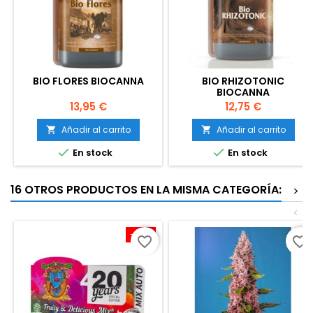
BIO FLORES BIOCANNA
BIO RHIZOTONIC
BIOCANNA
Precio
Precio
13,95 €
12,75 €
Añadir al carrito
Añadir al carrito




En stock
En stock
16 OTROS PRODUCTOS EN LA MISMA CATEGORÍA:
>
<
-20%
favorite_border
favorite_border