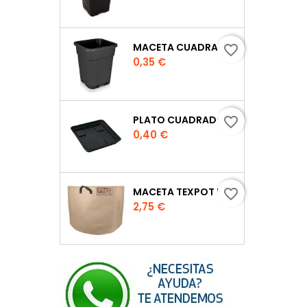
MACETA CUADRADA NEGRA
favorite_border
Precio
0,35 €
PLATO CUADRADO PARA MACETA
favorite_border
Precio
0,40 €
MACETA TEXPOT URBAN COLOR ARENA
favorite_border
Precio
2,75 €