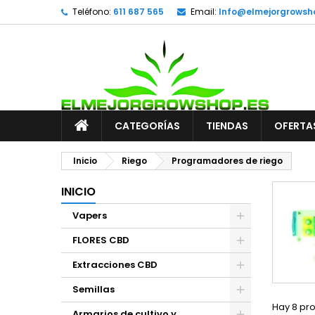
Teléfono:
611 687 565
Email:
Info@elmejorgrowsh
CATEGORÍAS
TIENDAS
OFERTA
Inicio
Riego
Programadores de riego
INICIO
Vapers
FLORES CBD
Extracciones CBD
Semillas
Hay 8 pr
Armarios de cultivo y