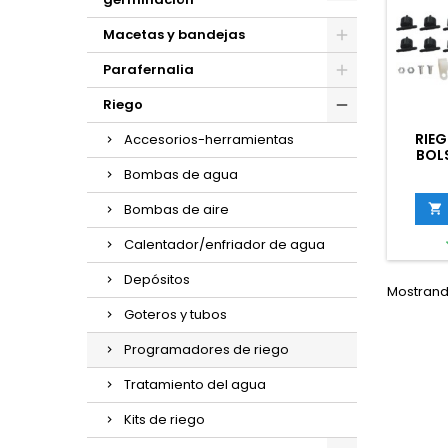
Macetas y bandejas
Parafernalia
Riego
RIE
Accesorios-herramientas
BOL
Bombas de agua
Bombas de aire

Calentador/enfriador de agua
Depósitos
Mostrando
Goteros y tubos
Programadores de riego
Tratamiento del agua
Kits de riego