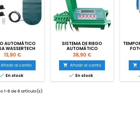
GO AUTOMÁTICO
SISTEMA DE RIEGO
TEMPOR
SA WASSERTECH
AUTOMÁTICO
FOT
WASSERTECH
S
Precio
Precio
13,90 €
38,90 €
Añadir al carrito
Añadir al carrito




En stock
En stock
 1-8 de 8 artículo(s)