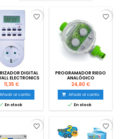
favorite_border
favorite_border
RIZADOR DIGITAL
PROGRAMADOR RIEGO
ALL ELECTRONICS
ANALÓGICO
WASSERTECH
Precio
Precio
11,35 €
24,80 €
Añadir al carrito
Añadir al carrito



En stock
En stock
favorite_border
favorite_border