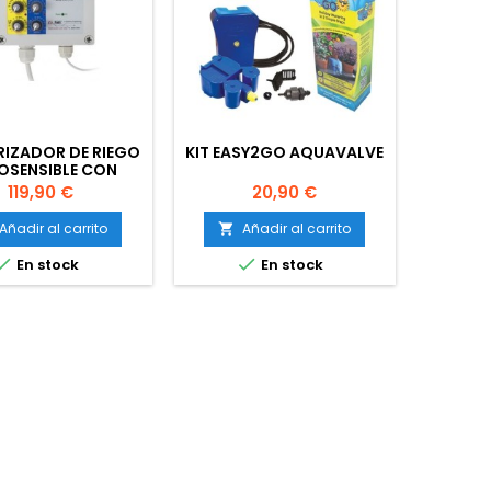
IZADOR DE RIEGO
KIT EASY2GO AQUAVALVE
OSENSIBLE CON
ONDA 8A GSE
Precio
Precio
119,90 €
20,90 €
Añadir al carrito
Añadir al carrito



En stock
En stock