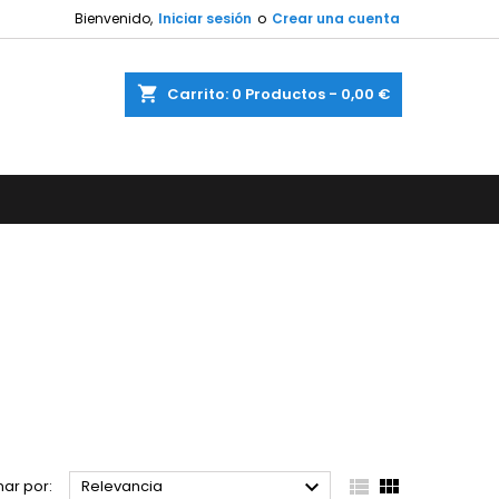
Bienvenido,
Iniciar sesión
o
Crear una cuenta
shopping_cart
Carrito:
0
Productos - 0,00 €



ar por:
Relevancia