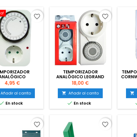
ta!
favorite_border
favorite_border
EMPORIZADOR
TEMPORIZADOR
TEMPO
ANALÓGICO
ANALÓGICO LEGRAND
CORNW
Precio
Precio
4,95 €
18,00 €
Añadir al carrito
Añadir al carrito




En stock
En stock
favorite_border
favorite_border