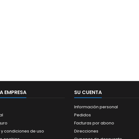
A EMPRESA
SU CUENTA
Información personal
al
Pedidos
guro
Facturas por abono
 y condiciones de uso
Direcciones