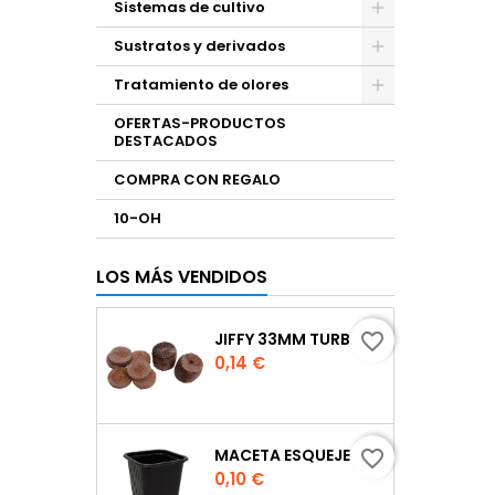
Sistemas de cultivo
Sustratos y derivados
Tratamiento de olores
OFERTAS-PRODUCTOS
DESTACADOS
COMPRA CON REGALO
10-OH
LOS MÁS VENDIDOS
JIFFY 33MM TURBA
favorite_border
Precio
0,14 €
MACETA ESQUEJE 7X7X8 CM.
favorite_border
Precio
0,10 €