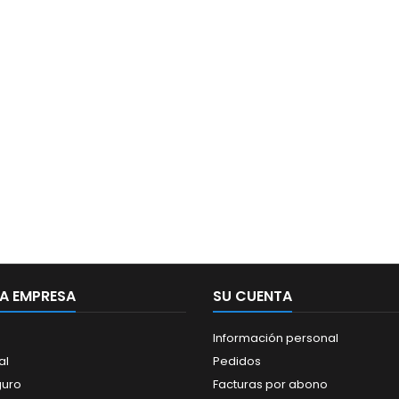
A EMPRESA
SU CUENTA
Información personal
al
Pedidos
guro
Facturas por abono