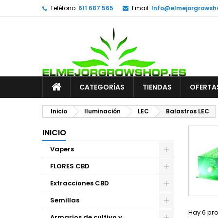
Teléfono:
611 687 565
Email:
Info@elmejorgrowsh
CATEGORÍAS
TIENDAS
OFERTA
Inicio
Iluminación
LEC
Balastros LEC
INICIO
Vapers
FLORES CBD
Extracciones CBD
Semillas
Hay 6 pr
Armarios de cultivo y