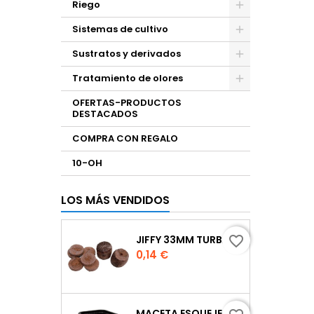
Riego
Sistemas de cultivo
Sustratos y derivados
Tratamiento de olores
OFERTAS-PRODUCTOS
DESTACADOS
COMPRA CON REGALO
10-OH
LOS MÁS VENDIDOS
JIFFY 33MM TURBA
favorite_border
Precio
0,14 €
MACETA ESQUEJE 7X7X8 CM.