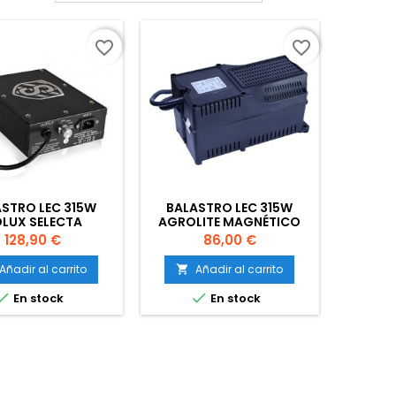
favorite_border
favorite_border
STRO LEC 315W
BALASTRO LEC 315W
LUX SELECTA
AGROLITE MAGNÉTICO
Precio
Precio
128,90 €
86,00 €
Añadir al carrito
Añadir al carrito



En stock
En stock