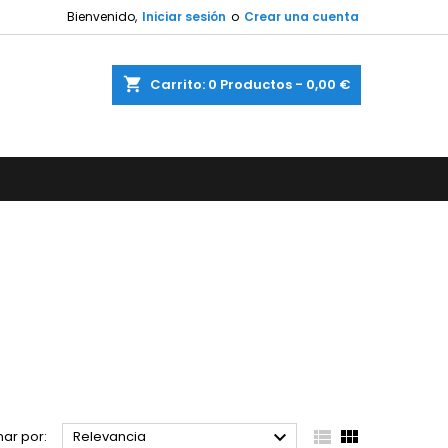
Bienvenido,
Iniciar sesión
o
Crear una cuenta
shopping_cart
Carrito:
0
Productos - 0,00 €



ar por:
Relevancia