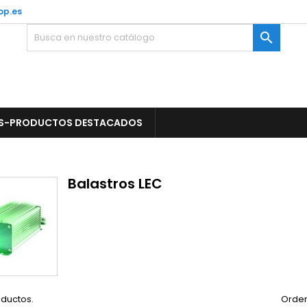
op.es

S-PRODUCTOS DESTACADOS
Balastros LEC
oductos.
Orden