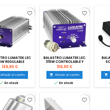
favorite_border
favorite_border
TRO LUMATEK LEC
BALASTRO LUMATEK LEC
BALA
5W REGULABLE
315W CONTROLABLE Y
SO
REGULABLE
Precio
Precio
149,90 €
159,90 €
Añadir al carrito
Añadir al carrito




En stock
En stock
favorite_border
favorite_border