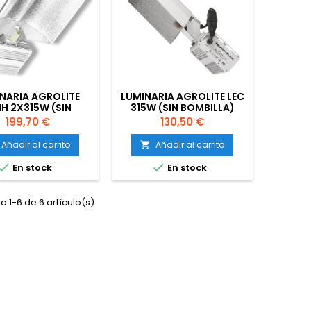
NARIA AGROLITE
LUMINARIA AGROLITE LEC
H 2X315W (SIN
315W (SIN BOMBILLA)
BOMBILLAS)
Precio
Precio
199,70 €
130,50 €
Añadir al carrito
Añadir al carrito



En stock
En stock
 1-6 de 6 artículo(s)