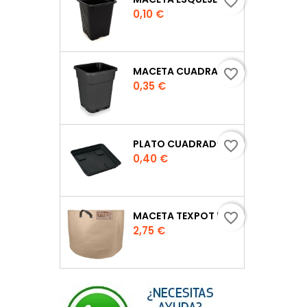
favorite_border
Precio
0,10 €
MACETA CUADRADA NEGRA
favorite_border
Precio
0,35 €
PLATO CUADRADO PARA MACETA
favorite_border
Precio
0,40 €
MACETA TEXPOT URBAN COLOR ARENA
favorite_border
Precio
2,75 €