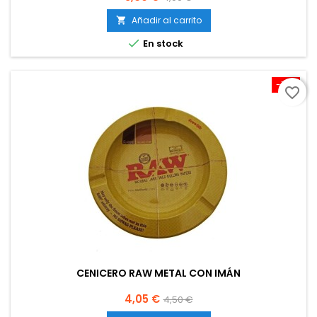
base
Añadir al carrito


En stock
-10%
favorite_border
CENICERO RAW METAL CON IMÁN
Precio
Precio
4,05 €
4,50 €
base