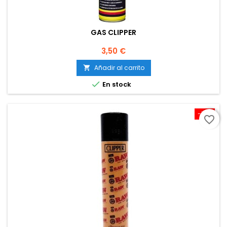
GAS CLIPPER
Precio
3,50 €
Añadir al carrito


En stock
-10%
favorite_border