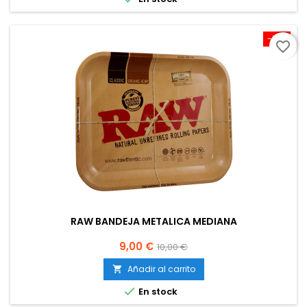
-10%
favorite_border
RAW BANDEJA METALICA MEDIANA
Precio
Precio
9,00 €
10,00 €
base
Añadir al carrito


En stock