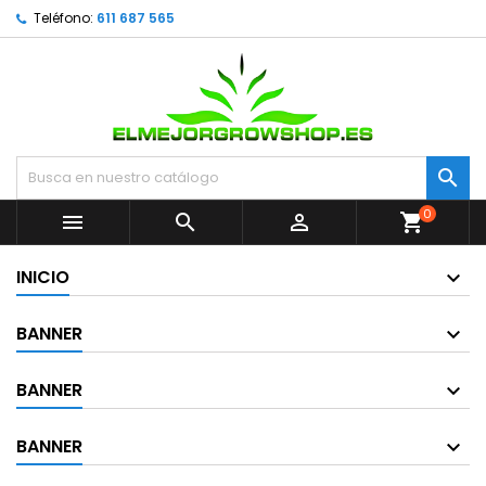
Teléfono:
611 687 565

0



shopping_cart
INICIO
BANNER
BANNER
BANNER