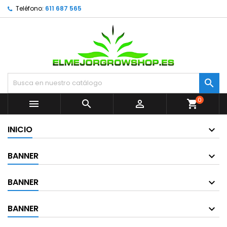
Teléfono:
611 687 565

0



shopping_cart
INICIO
BANNER
BANNER
BANNER