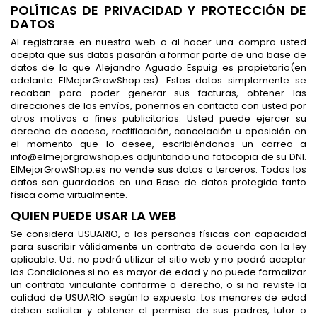
POLÍTICAS DE PRIVACIDAD Y PROTECCIÓN DE
DATOS
Al registrarse en nuestra web o al hacer una compra usted
acepta que sus datos pasarán a formar parte de una base de
datos de la que Alejandro Aguado Espuig es propietario(en
adelante ElMejorGrowShop.es). Estos datos simplemente se
recaban para poder generar sus facturas, obtener las
direcciones de los envíos, ponernos en contacto con usted por
otros motivos o fines publicitarios. Usted puede ejercer su
derecho de acceso, rectificación, cancelación u oposición en
el momento que lo desee, escribiéndonos un correo a
info@elmejorgrowshop.es adjuntando una fotocopia de su DNI.
ElMejorGrowShop.es no vende sus datos a terceros. Todos los
datos son guardados en una Base de datos protegida tanto
física como virtualmente.
QUIEN PUEDE USAR LA WEB
Se considera USUARIO, a las personas físicas con capacidad
para suscribir válidamente un contrato de acuerdo con la ley
aplicable. Ud. no podrá utilizar el sitio web y no podrá aceptar
las Condiciones si no es mayor de edad y no puede formalizar
un contrato vinculante conforme a derecho, o si no reviste la
calidad de USUARIO según lo expuesto. Los menores de edad
deben solicitar y obtener el permiso de sus padres, tutor o