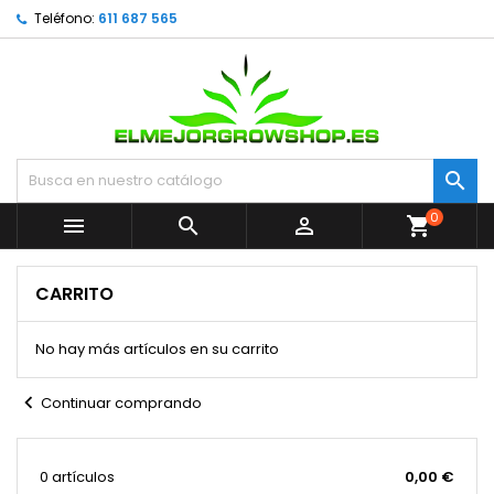
Teléfono:
611 687 565

0



shopping_cart
CARRITO
No hay más artículos en su carrito
chevron_left
Continuar comprando
0 artículos
0,00 €