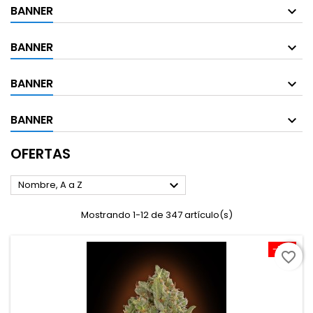
BANNER
BANNER
BANNER
BANNER
OFERTAS

Nombre, A a Z
Mostrando 1-12 de 347 artículo(s)
-10%
favorite_border