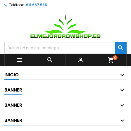
Teléfono:
611 687 565

0



shopping_cart
INICIO
BANNER
BANNER
BANNER