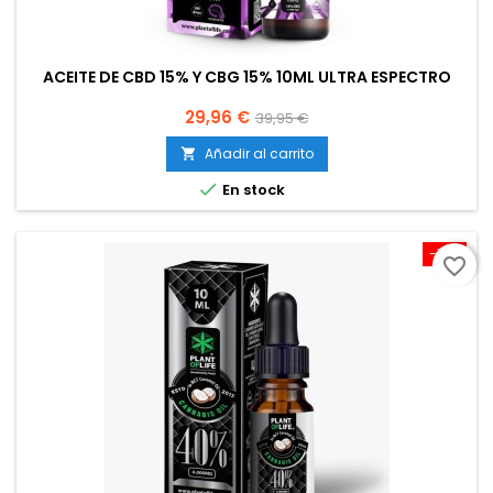
ACEITE DE CBD 15% Y CBG 15% 10ML ULTRA ESPECTRO
Precio
Precio
29,96 €
39,95 €
base
Añadir al carrito


En stock
-10%
favorite_border