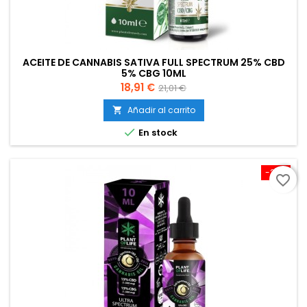
ACEITE DE CANNABIS SATIVA FULL SPECTRUM 25% CBD
5% CBG 10ML
Precio
Precio
18,91 €
21,01 €
base
Añadir al carrito


En stock
-25%
favorite_border