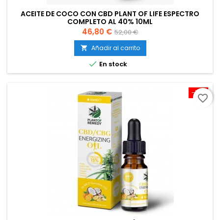
ACEITE DE COCO CON CBD PLANT OF LIFE ESPECTRO
COMPLETO AL 40% 10ML
Precio
Precio
46,80 €
52,00 €
base
Añadir al carrito


En stock
-10%
favorite_border