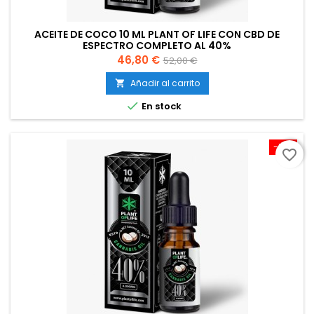
ACEITE DE COCO 10 ML PLANT OF LIFE CON CBD DE
ESPECTRO COMPLETO AL 40%
Precio
Precio
46,80 €
52,00 €
base
Añadir al carrito


En stock
-10%
favorite_border