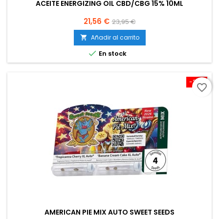
ACEITE ENERGIZING OIL CBD/CBG 15% 10ML
Precio
Precio
21,56 €
23,95 €
base
Añadir al carrito


En stock
-20%
favorite_border
AMERICAN PIE MIX AUTO SWEET SEEDS