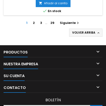
base
Añadir al carrito


En stock
1
2
3
…
29
Siguiente

VOLVER ARRIBA


PRODUCTOS

NUESTRA EMPRESA

SU CUENTA

CONTACTO
BOLETÍN