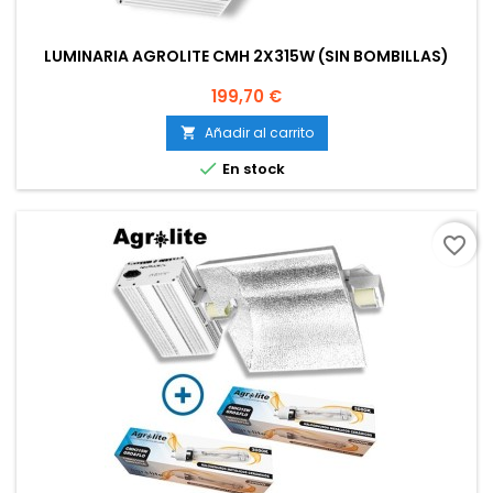
LUMINARIA AGROLITE CMH 2X315W (SIN BOMBILLAS)
Precio
199,70 €
Añadir al carrito


En stock
favorite_border