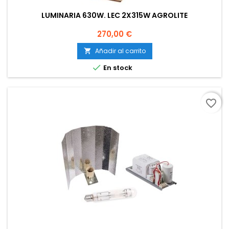
LUMINARIA 630W. LEC 2X315W AGROLITE
Precio
270,00 €
Añadir al carrito


En stock
favorite_border