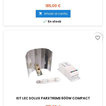
Precio
185,00 €
Añadir al carrito


En stock
favorite_border
KIT LEC SOLUX PARXTREME 600W COMPACT