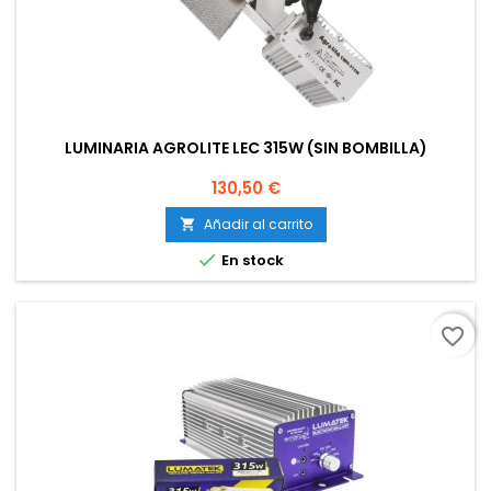
LUMINARIA AGROLITE LEC 315W (SIN BOMBILLA)
Precio
130,50 €
Añadir al carrito


En stock
favorite_border