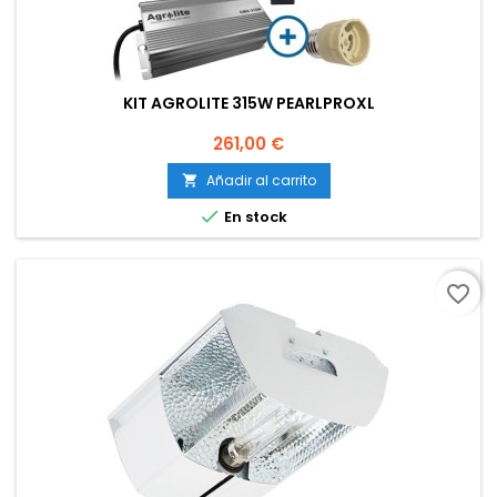
KIT AGROLITE 315W PEARLPROXL
Precio
261,00 €
Añadir al carrito


En stock
favorite_border