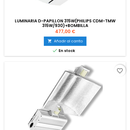
LUMINARIA D-PAPILLON 315W(PHILIPS CDM-TMW
315W/930)+BOMBILLA
Precio
477,00 €
Añadir al carrito


En stock
favorite_border