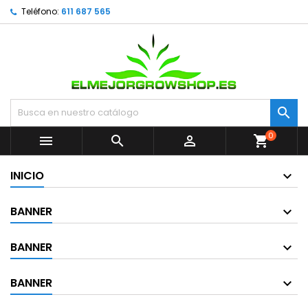
Teléfono:
611 687 565

0



shopping_cart
INICIO
BANNER
BANNER
BANNER