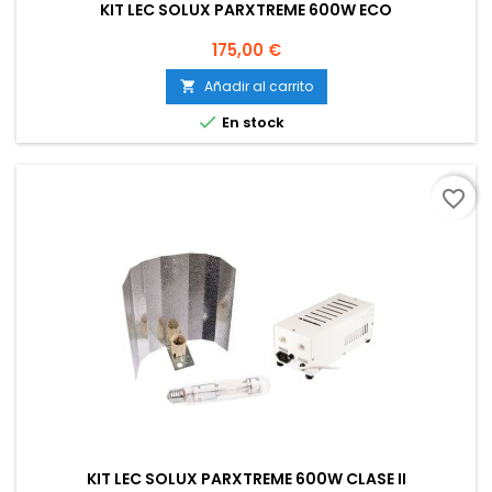
KIT LEC SOLUX PARXTREME 600W ECO
Precio
175,00 €
Añadir al carrito


En stock
favorite_border
KIT LEC SOLUX PARXTREME 600W CLASE II