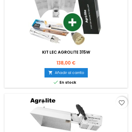
KIT LEC AGROLITE 315W
Precio
138,00 €
Añadir al carrito


En stock
favorite_border