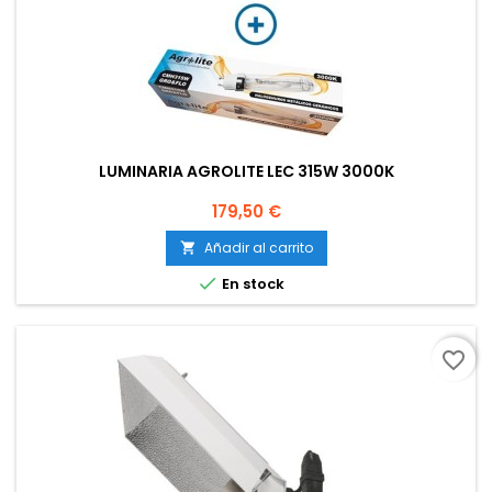
LUMINARIA AGROLITE LEC 315W 3000K
Precio
179,50 €
Añadir al carrito


En stock
favorite_border