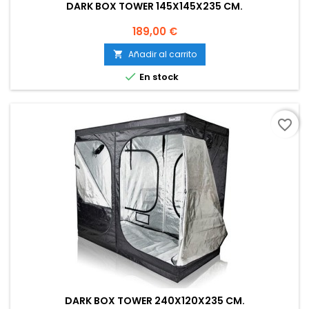
DARK BOX TOWER 145X145X235 CM.
Precio
189,00 €
Añadir al carrito


En stock
favorite_border
DARK BOX TOWER 240X120X235 CM.