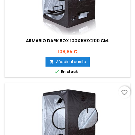
ARMARIO DARK BOX 100X100X200 CM.
Precio
108,85 €
Añadir al carrito


En stock
favorite_border