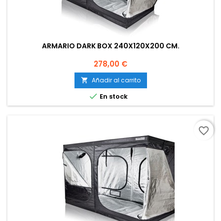
ARMARIO DARK BOX 240X120X200 CM.
Precio
278,00 €
Añadir al carrito


En stock
favorite_border