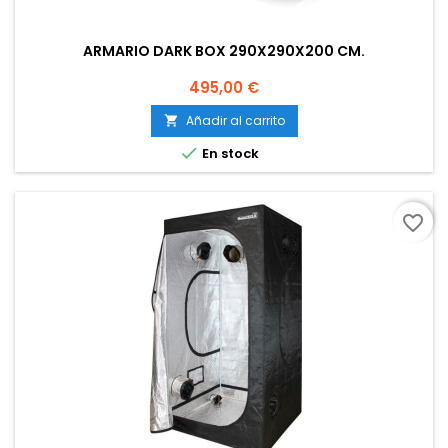
ARMARIO DARK BOX 290X290X200 CM.
Precio
495,00 €
Añadir al carrito


En stock
favorite_border