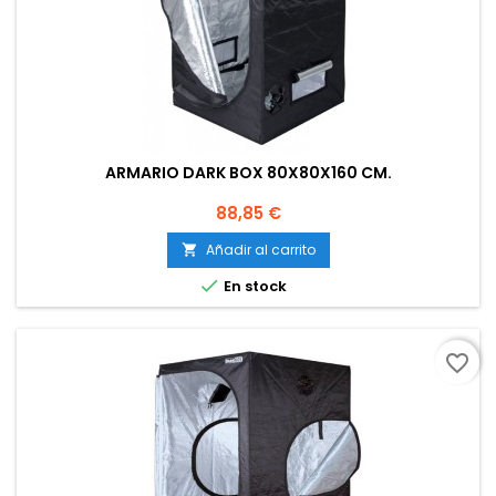
ARMARIO DARK BOX 80X80X160 CM.
Precio
88,85 €
Añadir al carrito


En stock
favorite_border