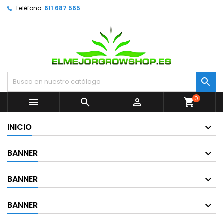
Teléfono:
611 687 565

0



shopping_cart
INICIO
BANNER
BANNER
BANNER