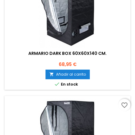
ARMARIO DARK BOX 60X60X140 CM.
Precio
68,95 €
Añadir al carrito


En stock
favorite_border