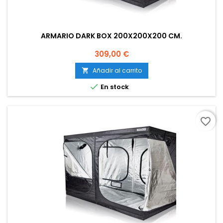
ARMARIO DARK BOX 200X200X200 CM.
Precio
309,00 €
Añadir al carrito


En stock
favorite_border