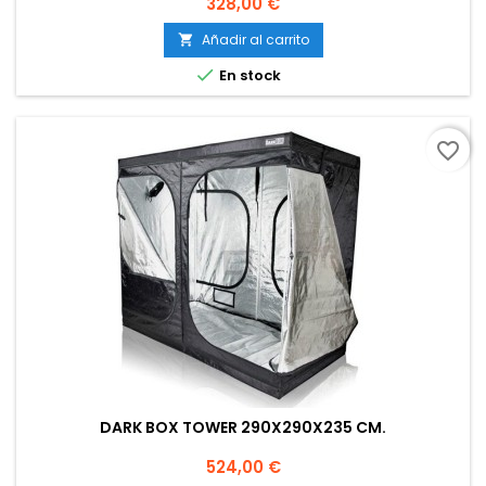
Precio
328,00 €
Añadir al carrito


En stock
favorite_border
DARK BOX TOWER 290X290X235 CM.
Precio
524,00 €