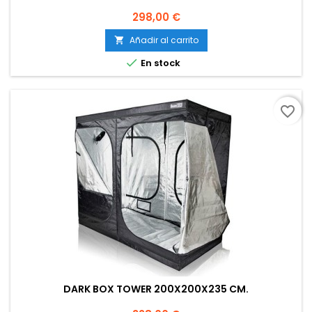
Precio
298,00 €
Añadir al carrito


En stock
favorite_border
DARK BOX TOWER 200X200X235 CM.