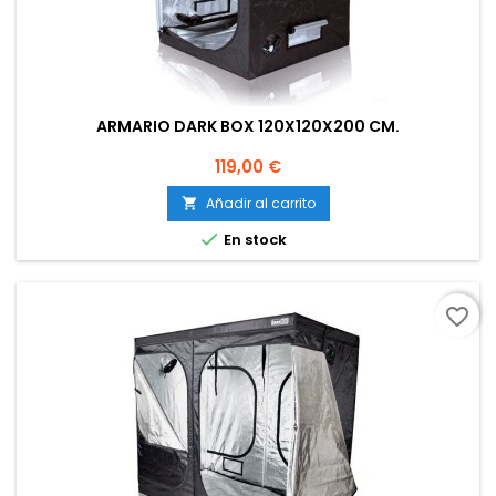
ARMARIO DARK BOX 120X120X200 CM.
Precio
119,00 €
Añadir al carrito


En stock
favorite_border