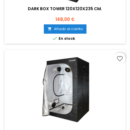
DARK BOX TOWER 120X120X235 CM.
Precio
148,00 €
Añadir al carrito


En stock
favorite_border