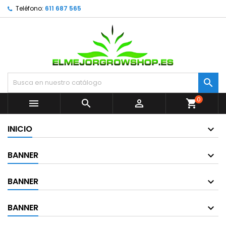
Teléfono:
611 687 565

0



shopping_cart
INICIO
BANNER
BANNER
BANNER