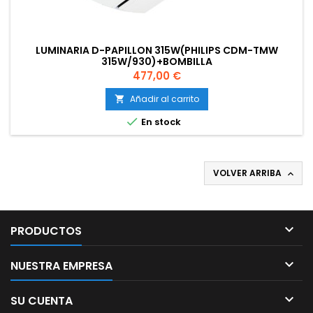
LUMINARIA D-PAPILLON 315W(PHILIPS CDM-TMW
315W/930)+BOMBILLA
Precio
477,00 €
Añadir al carrito


En stock
VOLVER ARRIBA


PRODUCTOS

NUESTRA EMPRESA

SU CUENTA