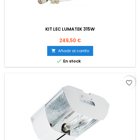
KIT LEC LUMATEK 315W
Precio
249,50 €
Añadir al carrito


En stock
favorite_border