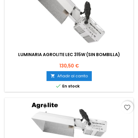
LUMINARIA AGROLITE LEC 315W (SIN BOMBILLA)
Precio
130,50 €
Añadir al carrito


En stock
favorite_border