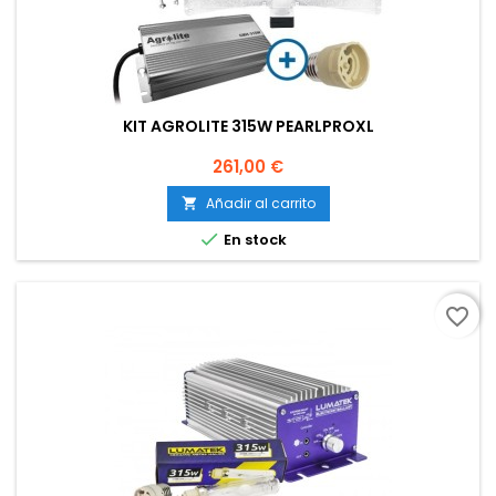
KIT AGROLITE 315W PEARLPROXL
Precio
261,00 €
Añadir al carrito


En stock
favorite_border