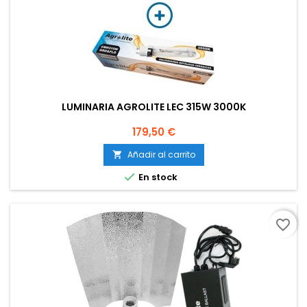
LUMINARIA AGROLITE LEC 315W 3000K
Precio
179,50 €
Añadir al carrito


En stock
favorite_border