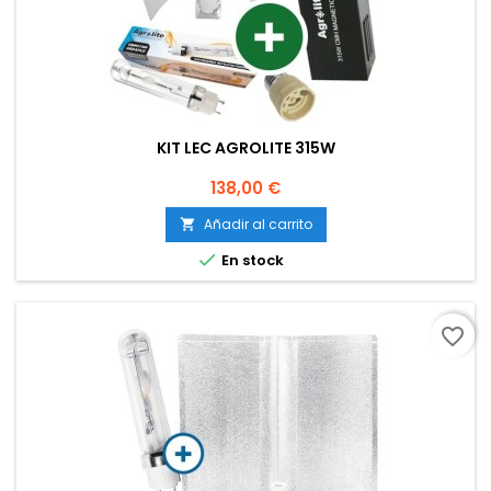
KIT LEC AGROLITE 315W
Precio
138,00 €
Añadir al carrito


En stock
favorite_border