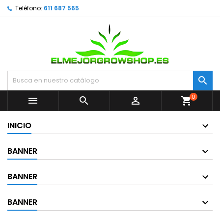
Teléfono:
611 687 565

0



shopping_cart
INICIO
BANNER
BANNER
BANNER