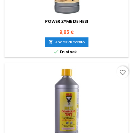
POWER ZYME DE HESI
Precio
9,85 €
Añadir al carrito


En stock
favorite_border