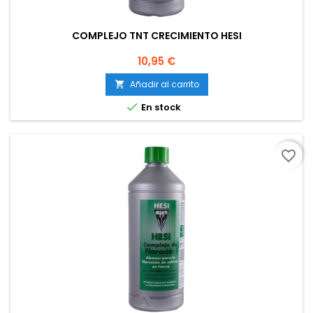
COMPLEJO TNT CRECIMIENTO HESI
Precio
10,95 €
Añadir al carrito


En stock
favorite_border