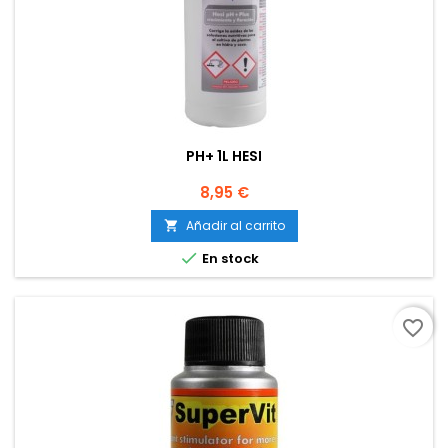
PH+ 1L HESI
Precio
8,95 €
Añadir al carrito


En stock
favorite_border