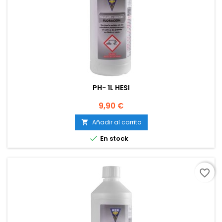
PH- 1L HESI
Precio
9,90 €
Añadir al carrito


En stock
favorite_border