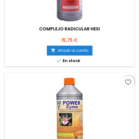
COMPLEJO RADICULAR HESI
Precio
15,75 €
Añadir al carrito


En stock
favorite_border