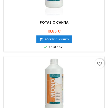
POTASIO CANNA
Precio
10,85 €
Añadir al carrito


En stock
favorite_border