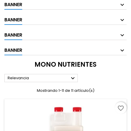
BANNER
BANNER
BANNER
BANNER
MONO NUTRIENTES

Relevancia
Mostrando 1-11 de 11 artículo(s)
favorite_border