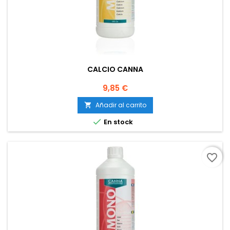
CALCIO CANNA
Precio
9,85 €
Añadir al carrito


En stock
favorite_border