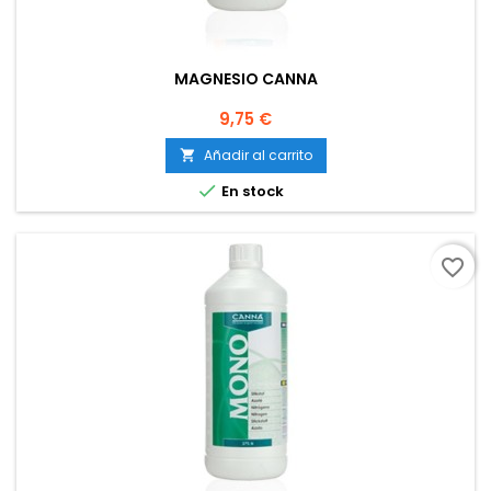
MAGNESIO CANNA
Precio
9,75 €
Añadir al carrito


En stock
favorite_border