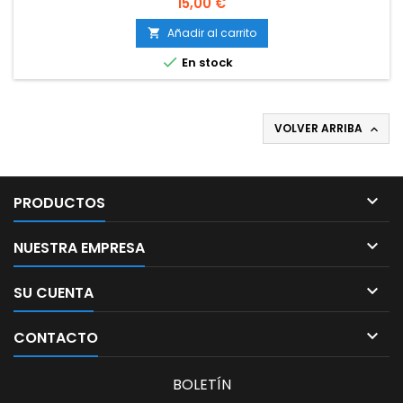
Precio
15,00 €
Añadir al carrito


En stock
VOLVER ARRIBA


PRODUCTOS

NUESTRA EMPRESA

SU CUENTA

CONTACTO
BOLETÍN