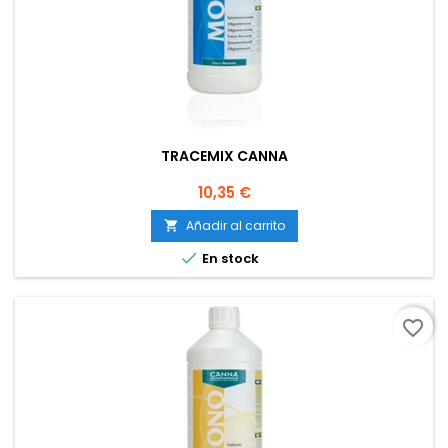
TRACEMIX CANNA
Precio
10,35 €
Añadir al carrito


En stock
favorite_border