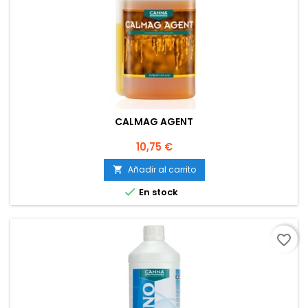
CALMAG AGENT
Precio
10,75 €
Añadir al carrito


En stock
favorite_border