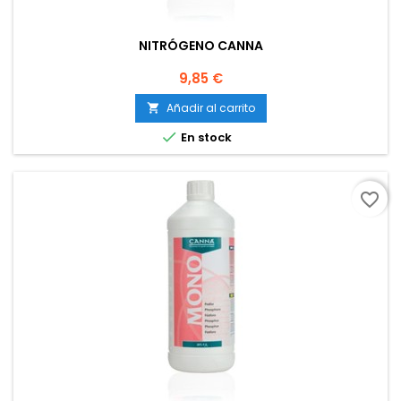
NITRÓGENO CANNA
Precio
9,85 €
Añadir al carrito


En stock
favorite_border