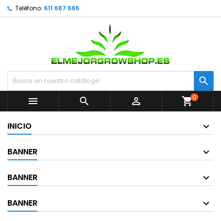
Teléfono:
611 687 565

0



shopping_cart
INICIO
BANNER
BANNER
BANNER