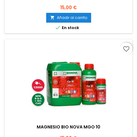
Precio
15,00 €
Añadir al carrito


En stock
favorite_border
MAGNESIO BIO NOVA MGO 10