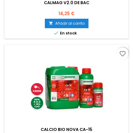
CALMAG V2.0 DE BAC
Precio
14,25 €
Añadir al carrito


En stock
favorite_border
CALCIO BIO NOVA CA-15