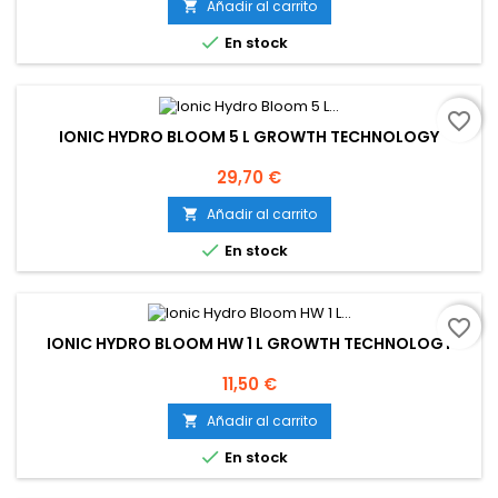
Añadir al carrito


En stock
favorite_border
IONIC HYDRO BLOOM 5 L GROWTH TECHNOLOGY
Precio
29,70 €
Añadir al carrito


En stock
favorite_border
IONIC HYDRO BLOOM HW 1 L GROWTH TECHNOLOGY
Precio
11,50 €
Añadir al carrito


En stock