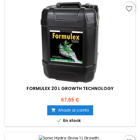
favorite_border
FORMULEX 20 L GROWTH TECHNOLOGY
Precio
67,65 €
Añadir al carrito


En stock