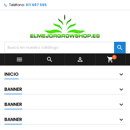
Teléfono:
611 687 565

0



shopping_cart
INICIO
BANNER
BANNER
BANNER