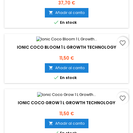
Precio
37,70 €
Añadir al carrito


En stock
favorite_border
IONIC COCO BLOOM 1 L GROWTH TECHNOLOGY
Precio
11,50 €
Añadir al carrito


En stock
favorite_border
IONIC COCO GROW 1 L GROWTH TECHNOLOGY
Precio
11,50 €
Añadir al carrito

