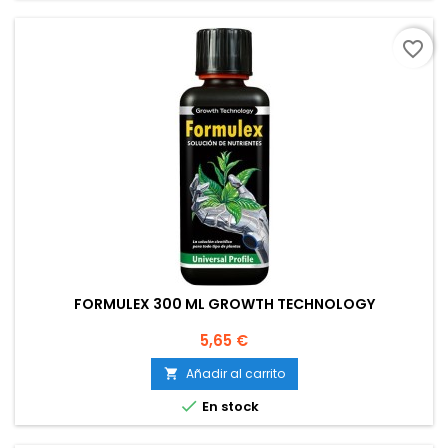
favorite_border
FORMULEX 300 ML GROWTH TECHNOLOGY
Precio
5,65 €
Añadir al carrito


En stock