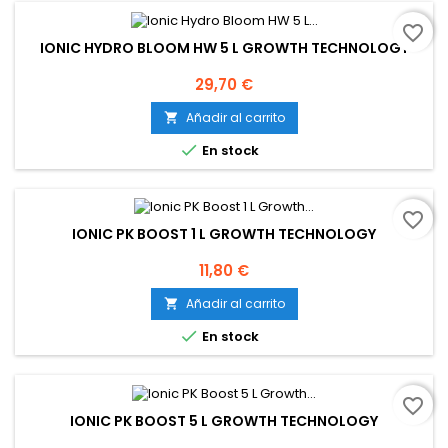
favorite_border
IONIC HYDRO BLOOM HW 5 L GROWTH TECHNOLOGY
Precio
29,70 €
Añadir al carrito


En stock
favorite_border
IONIC PK BOOST 1 L GROWTH TECHNOLOGY
Precio
11,80 €
Añadir al carrito


En stock
favorite_border
IONIC PK BOOST 5 L GROWTH TECHNOLOGY