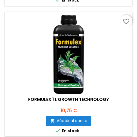
En stock
favorite_border
FORMULEX 1 L GROWTH TECHNOLOGY
Precio
10,75 €
Añadir al carrito


En stock