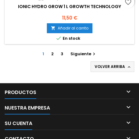
favorite_border
IONIC HYDRO GROW 1 L GROWTH TECHNOLOGY
Precio
11,50 €
Añadir al carrito


En stock
1
2
3
Siguiente

VOLVER ARRIBA


PRODUCTOS

NUESTRA EMPRESA

SU CUENTA

CONTACTO