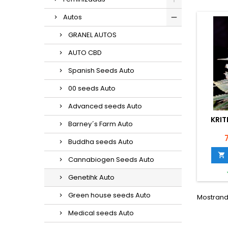
Autos
GRANEL AUTOS
AUTO CBD
Spanish Seeds Auto
00 seeds Auto
Advanced seeds Auto
KRIT
Barney´s Farm Auto
P
Buddha seeds Auto

Cannabiogen Seeds Auto
Genetihk Auto
Green house seeds Auto
Mostrando
Medical seeds Auto