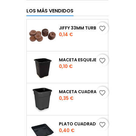
LOS MÁS VENDIDOS
JIFFY 33MM TURBA
favorite_border
Precio
0,14 €
MACETA ESQUEJE 7X7X8 CM.
favorite_border
Precio
0,10 €
MACETA CUADRADA NEGRA
favorite_border
Precio
0,35 €
PLATO CUADRADO PARA MACETA
favorite_border
Precio
0,40 €