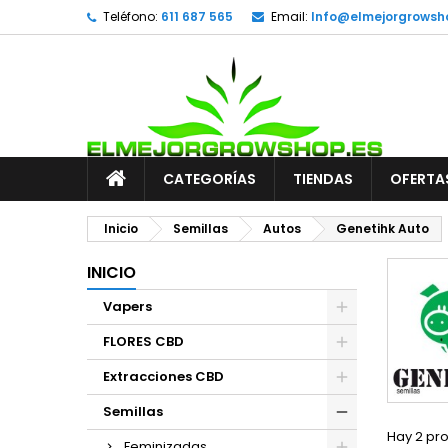
Teléfono:
611 687 565
Email:
Info@elmejorgrowsh
CATEGORÍAS
TIENDAS
OFERTA
Inicio
Semillas
Autos
Genetihk Auto
INICIO
Vapers
FLORES CBD
Extracciones CBD
Semillas
Hay 2 pr
Feminizadas