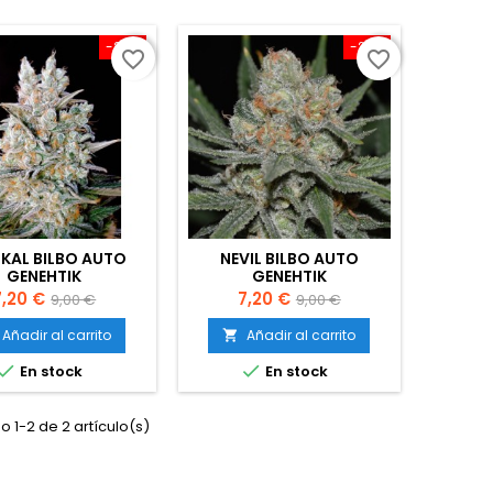
-20%
-20%
favorite_border
favorite_border
IKAL BILBO AUTO
NEVIL BILBO AUTO
GENEHTIK
GENEHTIK
recio
Precio
Precio
Precio
7,20 €
7,20 €
9,00 €
9,00 €
base
base
Añadir al carrito
Añadir al carrito



En stock
En stock
 1-2 de 2 artículo(s)