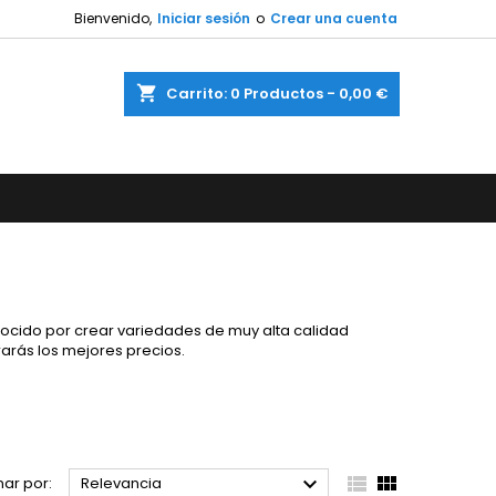
Bienvenido,
Iniciar sesión
o
Crear una cuenta
shopping_cart
Carrito:
0
Productos - 0,00 €
ocido por crear variedades de muy alta calidad
rarás los mejores precios.



ar por:
Relevancia