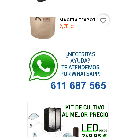
MACETA TEXPOT URBAN COLOR ARENA
favorite_border
Precio
2,75 €