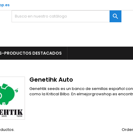
op.es

S-PRODUCTOS DESTACADOS
Genetihk Auto
Genehtik seeds es un banco de semillas español con
como la Kritical Bilbo. En elmejorgrowshop.es encont
oductos.
Orden