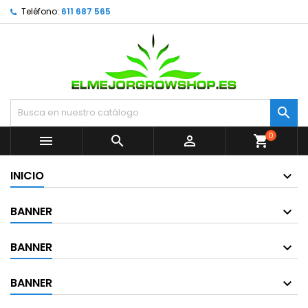
Teléfono:
611 687 565

0



shopping_cart
INICIO
BANNER
BANNER
BANNER