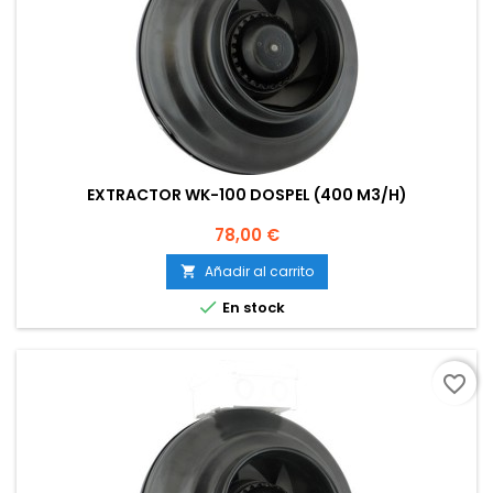
EXTRACTOR WK-100 DOSPEL (400 M3/H)
Precio
78,00 €
Añadir al carrito


En stock
favorite_border