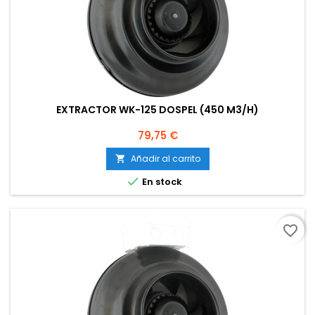
EXTRACTOR WK-125 DOSPEL (450 M3/H)
Precio
79,75 €
Añadir al carrito


En stock
favorite_border