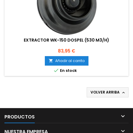
EXTRACTOR WK-150 DOSPEL (530 M3/H)
Precio
83,95 €
Añadir al carrito


En stock
VOLVER ARRIBA


PRODUCTOS

NUESTRA EMPRESA