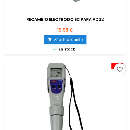
RECAMBIO ELECTRODO EC PARA AD32
Precio
19,95 €
Añadir al carrito


En stock
-10%
favorite_border