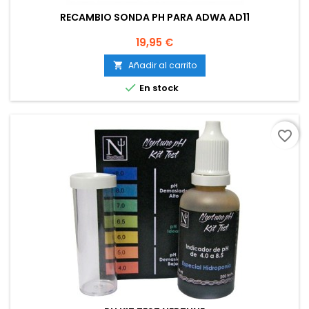
RECAMBIO SONDA PH PARA ADWA AD11
Precio
19,95 €
Añadir al carrito


En stock
favorite_border