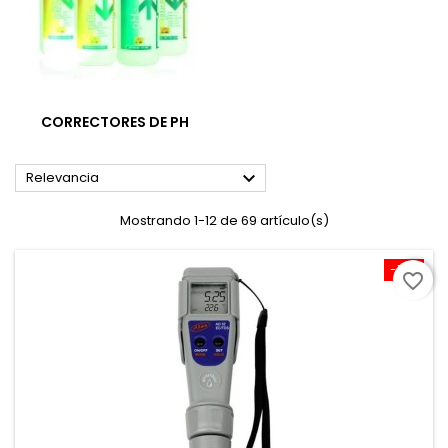
CORRECTORES DE PH

Relevancia
Mostrando 1-12 de 69 artículo(s)
-10%
favorite_border