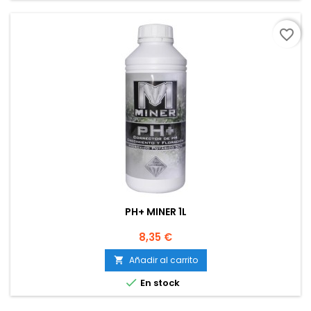
favorite_border
PH+ MINER 1L
Precio
8,35 €
Añadir al carrito


En stock