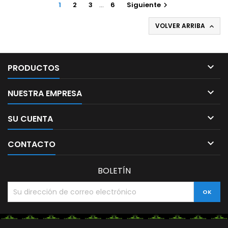
1
2
3
…
6
Siguiente

VOLVER ARRIBA


PRODUCTOS

NUESTRA EMPRESA

SU CUENTA

CONTACTO
BOLETÍN