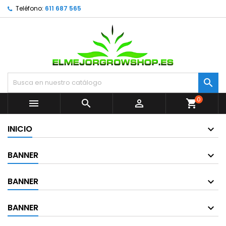
Teléfono:
611 687 565

0



shopping_cart
INICIO
BANNER
BANNER
BANNER