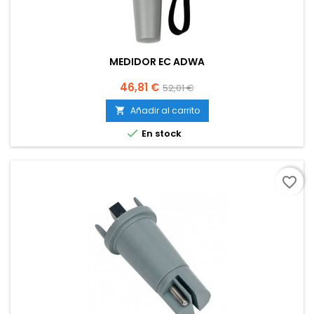
MEDIDOR EC ADWA
Precio
Precio
46,81 €
52,01 €
base
Añadir al carrito


En stock
favorite_border