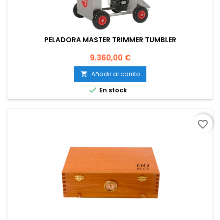
PELADORA MASTER TRIMMER TUMBLER
Precio
9.360,00 €
Añadir al carrito


En stock
favorite_border