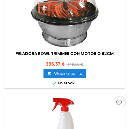
PELADORA BOWL TRIMMER CON MOTOR Ø 62CM
Precio
Precio
386,57 €
449,50 €
base
Añadir al carrito


En stock
favorite_border