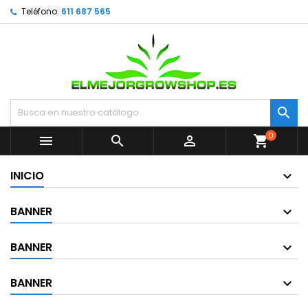
Teléfono:
611 687 565

0



shopping_cart
INICIO
BANNER
BANNER
BANNER