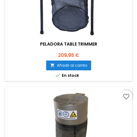
PELADORA TABLE TRIMMER
Precio
209,95 €
Añadir al carrito


En stock
favorite_border