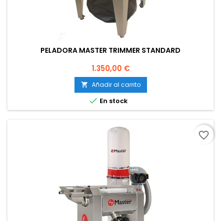
PELADORA MASTER TRIMMER STANDARD
Precio
1.350,00 €
Añadir al carrito


En stock
favorite_border