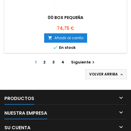
00 BOX PEQUEÑA
Precio
74,75 €
Añadir al carrito


En stock
1
2
3
4
Siguiente

VOLVER ARRIBA


PRODUCTOS

NUESTRA EMPRESA

SU CUENTA