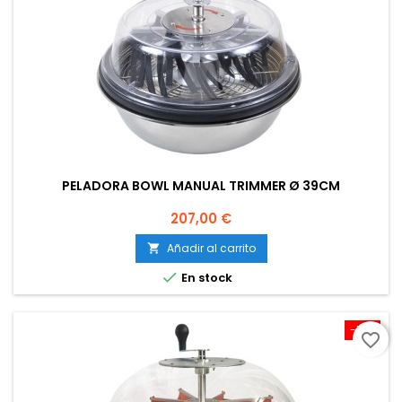
PELADORA BOWL MANUAL TRIMMER Ø 39CM
Precio
207,00 €
Añadir al carrito


En stock
-14%
favorite_border