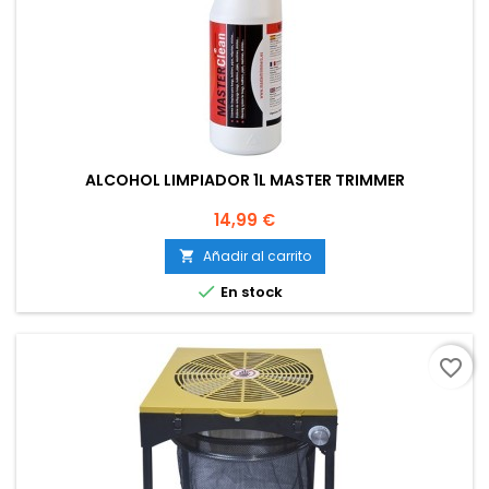
ALCOHOL LIMPIADOR 1L MASTER TRIMMER
Precio
14,99 €
Añadir al carrito


En stock
favorite_border