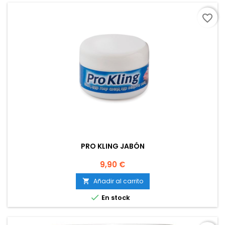
favorite_border
PRO KLING JABÓN
Precio
9,90 €
Añadir al carrito


En stock