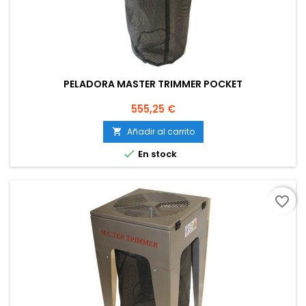
PELADORA MASTER TRIMMER POCKET
Precio
555,25 €
Añadir al carrito


En stock
favorite_border