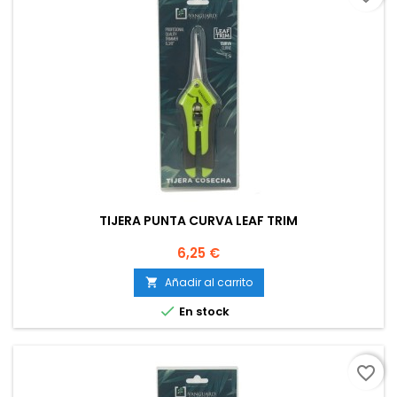
TIJERA PUNTA CURVA LEAF TRIM
Precio
6,25 €
Añadir al carrito


En stock
favorite_border