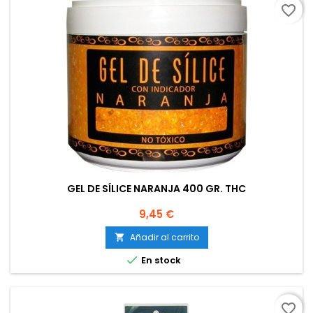
favorite_border
GEL DE SÍLICE NARANJA 400 GR. THC
Precio
9,45 €
Añadir al carrito


En stock
favorite_border