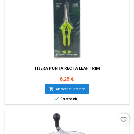
TIJERA PUNTA RECTA LEAF TRIM
Precio
6,25 €
Añadir al carrito


En stock
favorite_border