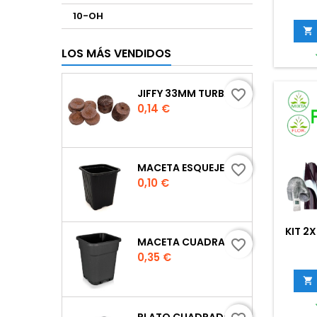
10-OH

LOS MÁS VENDIDOS
JIFFY 33MM TURBA
favorite_border
Precio
0,14 €
MACETA ESQUEJE 7X7X8 CM.
favorite_border
Precio
0,10 €
KIT 2
MACETA CUADRADA NEGRA
favorite_border
Precio
0,35 €

PLATO CUADRADO PARA MACETA