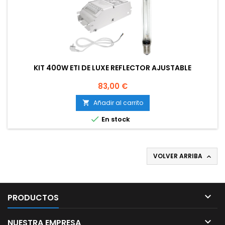
KIT 400W ETI DE LUXE REFLECTOR AJUSTABLE
Precio
83,00 €
Añadir al carrito


En stock
VOLVER ARRIBA


PRODUCTOS

NUESTRA EMPRESA