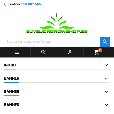
Teléfono:
611 687 565

0



shopping_cart
INICIO
BANNER
BANNER
BANNER