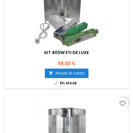
KIT 400W ETI DE LUXE
Precio
58,00 €
Añadir al carrito


En stock
favorite_border