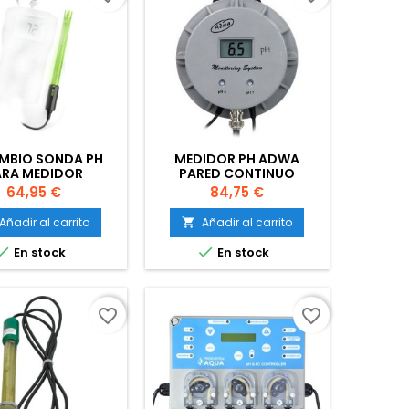
MBIO SONDA PH
MEDIDOR PH ADWA
ARA MEDIDOR
PARED CONTINUO
WAUKEE MW100
Precio
Precio
64,95 €
84,75 €
Añadir al carrito
Añadir al carrito



En stock
En stock
favorite_border
favorite_border