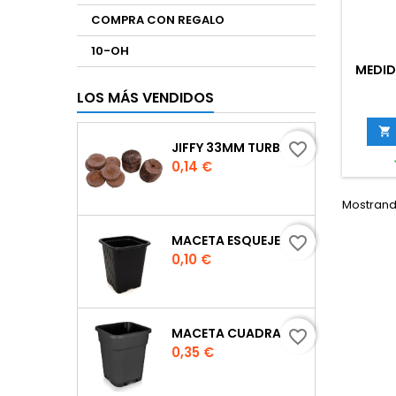
COMPRA CON REGALO
10-OH
MEDID
LOS MÁS VENDIDOS

JIFFY 33MM TURBA
favorite_border
Precio
0,14 €
Mostrando
MACETA ESQUEJE 7X7X8 CM.
favorite_border
Precio
0,10 €
MACETA CUADRADA NEGRA
favorite_border
Precio
0,35 €