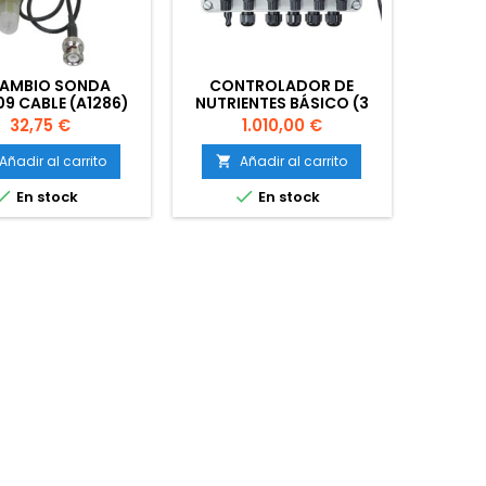
CAMBIO SONDA
CONTROLADOR DE
9 CABLE (A1286)
NUTRIENTES BÁSICO (3
BOMBAS+ SONDAS)
Precio
Precio
32,75 €
1.010,00 €
Añadir al carrito
Añadir al carrito



En stock
En stock