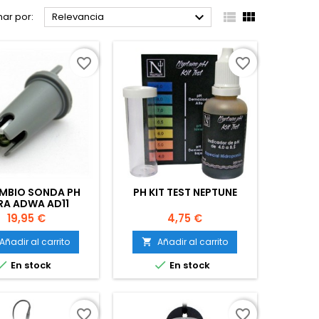



ar por:
Relevancia
favorite_border
favorite_border
MBIO SONDA PH
PH KIT TEST NEPTUNE
RA ADWA AD11
Precio
Precio
19,95 €
4,75 €
Añadir al carrito
Añadir al carrito



En stock
En stock
favorite_border
favorite_border