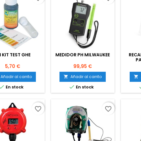
 KIT TEST GHE
MEDIDOR PH MILWAUKEE
RECA
P
MIL
Precio
Precio
5,70 €
99,95 €
Añadir al carrito
Añadir al carrito




En stock
En stock
favorite_border
favorite_border