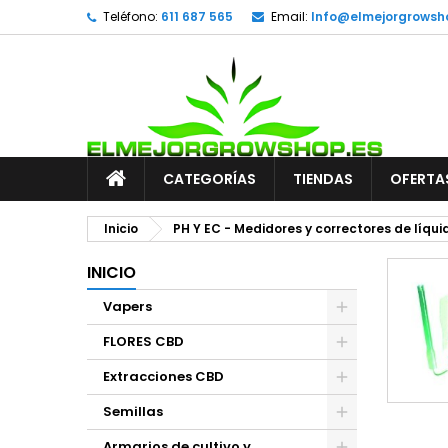
Teléfono:
611 687 565
Email:
Info@elmejorgrowsh
CATEGORÍAS
TIENDAS
OFERTA
Inicio
PH Y EC - Medidores y correctores de líqui
INICIO
Vapers
FLORES CBD
Extracciones CBD
Semillas
Armarios de cultivo y