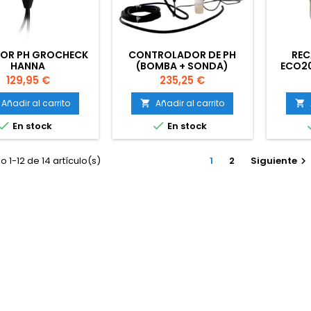
OR PH GROCHECK
CONTROLADOR DE PH
RE
HANNA
(BOMBA + SONDA)
ECO20
PROSYSTEM AQUA
Precio
Precio
129,95 €
235,25 €
Añadir al carrito
Añadir al carrito




En stock
En stock
 1-12 de 14 artículo(s)
1
2
Siguiente
