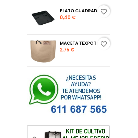
PLATO CUADRADO PARA MACETA
favorite_border
Precio
0,40 €
MACETA TEXPOT URBAN COLOR ARENA
favorite_border
Precio
2,75 €