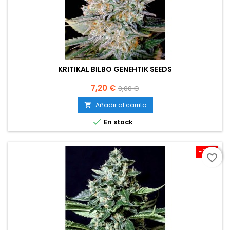
KRITIKAL BILBO GENEHTIK SEEDS
Precio
Precio
7,20 €
9,00 €
base
Añadir al carrito


En stock
-20%
favorite_border