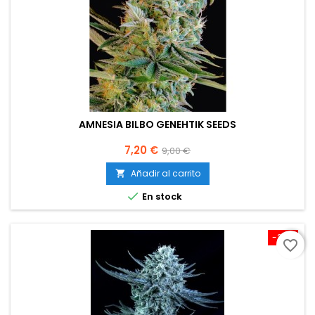
AMNESIA BILBO GENEHTIK SEEDS
Precio
Precio
7,20 €
9,00 €
base
Añadir al carrito


En stock
-20%
favorite_border