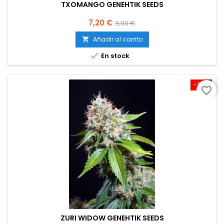
TXOMANGO GENEHTIK SEEDS
Precio
Precio
7,20 €
9,00 €
base
Añadir al carrito


En stock
-20%
favorite_border
ZURI WIDOW GENEHTIK SEEDS