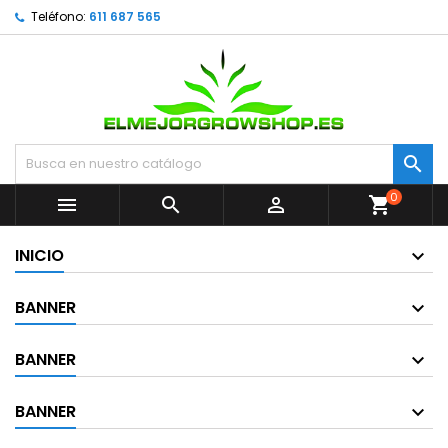
Teléfono:
611 687 565

0



shopping_cart
INICIO
BANNER
BANNER
BANNER