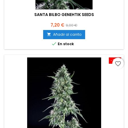
SANTA BILBO GENEHTIK SEEDS
Precio
Precio
7,20 €
9,00 €
base
Añadir al carrito


En stock
-20%
favorite_border