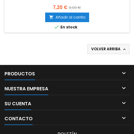
Precio
Precio
7,20 €
9,00 €
base
Añadir al carrito


En stock
VOLVER ARRIBA


PRODUCTOS

NUESTRA EMPRESA

SU CUENTA

CONTACTO