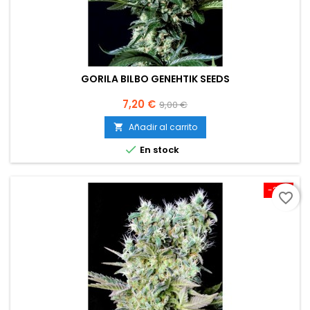
GORILA BILBO GENEHTIK SEEDS
Precio
Precio
7,20 €
9,00 €
base
Añadir al carrito


En stock
-20%
favorite_border