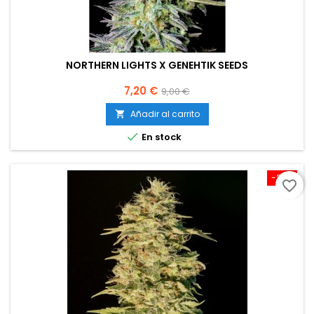
NORTHERN LIGHTS X GENEHTIK SEEDS
Precio
Precio
7,20 €
9,00 €
base
Añadir al carrito


En stock
-20%
favorite_border