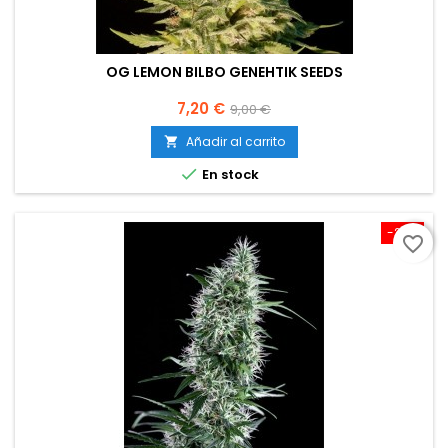
OG LEMON BILBO GENEHTIK SEEDS
Precio
Precio
7,20 €
9,00 €
base
Añadir al carrito


En stock
-20%
favorite_border