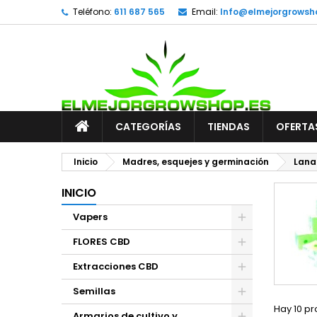
Teléfono:
611 687 565
Email:
Info@elmejorgrowsh
CATEGORÍAS
TIENDAS
OFERTA
Inicio
Madres, esquejes y germinación
Lana
INICIO
Vapers
FLORES CBD
Extracciones CBD
Semillas
Hay 10 pr
Armarios de cultivo y