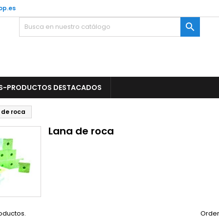
op.es

S-PRODUCTOS DESTACADOS
 de roca
Lana de roca
oductos.
Orden