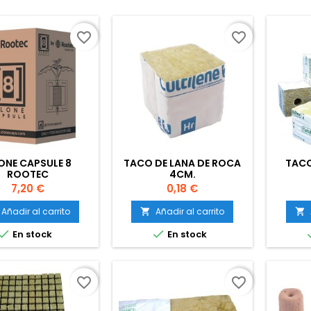
favorite_border
favorite_border
ONE CAPSULE 8
TACO DE LANA DE ROCA
TACO
ROOTEC
4CM.
Precio
Precio
7,20 €
0,18 €
Añadir al carrito
Añadir al carrito




En stock
En stock
favorite_border
favorite_border