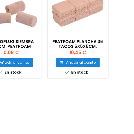
OPLUG SIEMBRA
PEATFOAM PLANCHA 36
CM. PEATFOAM
TACOS 5X5X5CM.
Precio
Precio
0,08 €
10,45 €
Añadir al carrito
Añadir al carrito



En stock
En stock