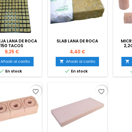
JA LANA DE ROCA
SLAB LANA DE ROCA
MICR
150 TACOS
2,2
Precio
Precio
9,25 €
4,40 €
Añadir al carrito
Añadir al carrito




En stock
En stock
favorite_border
favorite_border