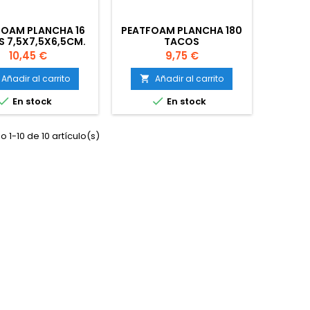
FOAM PLANCHA 16
PEATFOAM PLANCHA 180
 7,5X7,5X6,5CM.
TACOS
Precio
Precio
10,45 €
9,75 €
Añadir al carrito
Añadir al carrito



En stock
En stock
 1-10 de 10 artículo(s)