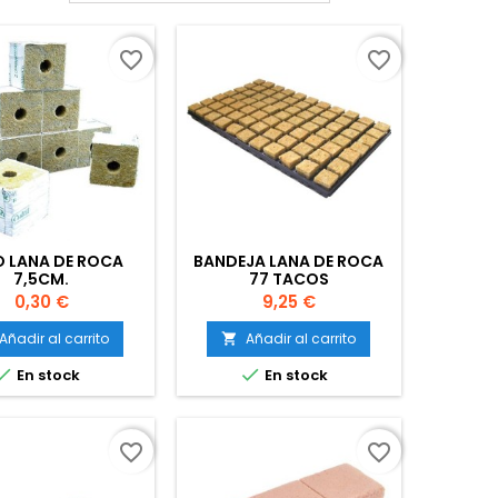
favorite_border
favorite_border
 LANA DE ROCA
BANDEJA LANA DE ROCA
7,5CM.
77 TACOS
Precio
Precio
0,30 €
9,25 €
Añadir al carrito
Añadir al carrito



En stock
En stock
favorite_border
favorite_border