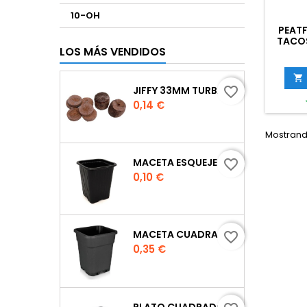
10-OH
PEAT
TACOS
LOS MÁS VENDIDOS

JIFFY 33MM TURBA
favorite_border
Precio
0,14 €
Mostrando
MACETA ESQUEJE 7X7X8 CM.
favorite_border
Precio
0,10 €
MACETA CUADRADA NEGRA
favorite_border
Precio
0,35 €
PLATO CUADRADO PARA MACETA