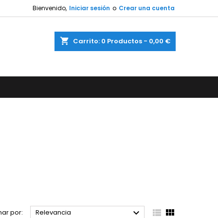
Bienvenido,
Iniciar sesión
o
Crear una cuenta
shopping_cart
Carrito:
0
Productos - 0,00 €



ar por:
Relevancia