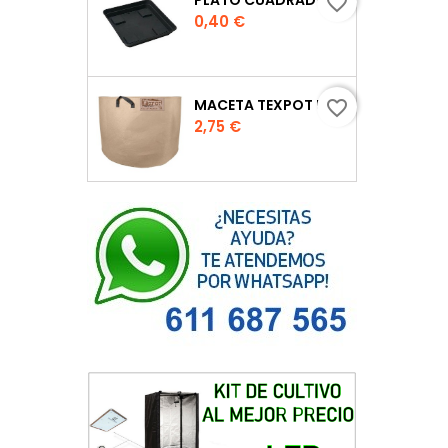
favorite_border
Precio
0,40 €
MACETA TEXPOT URBAN COLOR ARENA
favorite_border
Precio
2,75 €