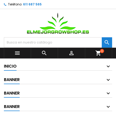
Teléfono:
611 687 565

0



shopping_cart
INICIO
BANNER
BANNER
BANNER