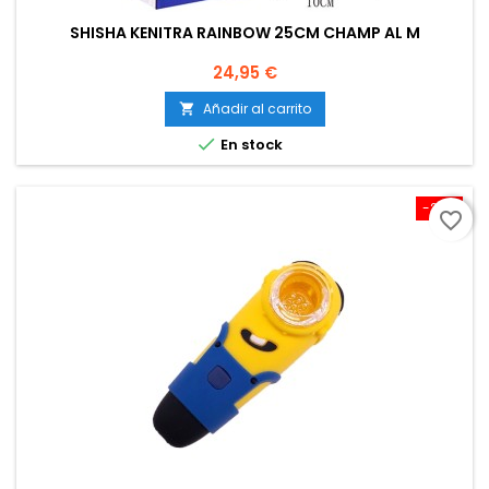
SHISHA KENITRA RAINBOW 25CM CHAMP AL M
Precio
24,95 €
Añadir al carrito


En stock
-20%
favorite_border