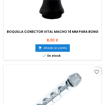
BOQUILLA CONECTOR VITAL MACHO 14 MM PARA BONG
Precio
8,00 €
Añadir al carrito


En stock
favorite_border