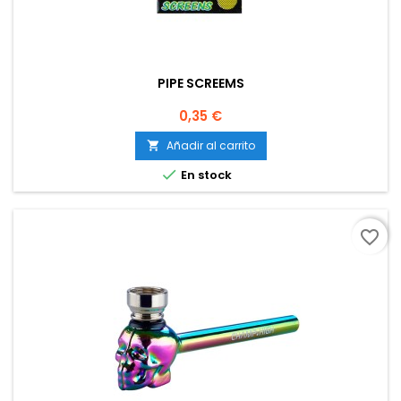
PIPE SCREEMS
Precio
0,35 €
Añadir al carrito


En stock
favorite_border