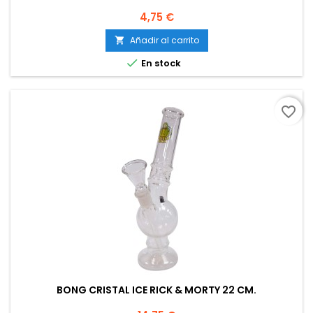
Precio
4,75 €
Añadir al carrito


En stock
favorite_border
BONG CRISTAL ICE RICK & MORTY 22 CM.