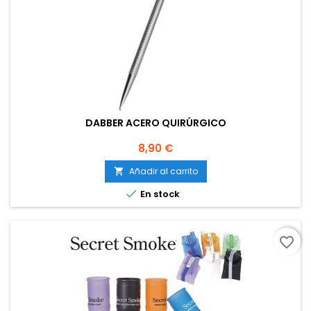
DABBER ACERO QUIRÚRGICO
Precio
8,90 €
Añadir al carrito


En stock
favorite_border