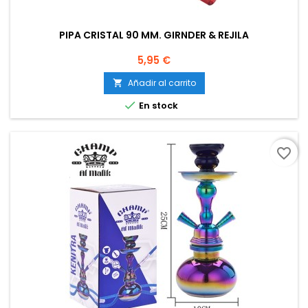
PIPA CRISTAL 90 MM. GIRNDER & REJILA
Precio
5,95 €
Añadir al carrito


En stock
favorite_border