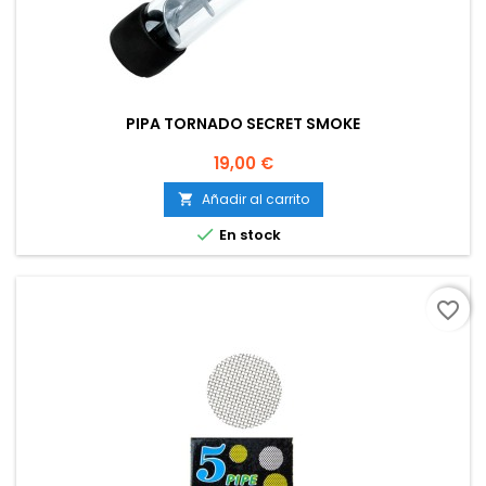
PIPA TORNADO SECRET SMOKE
Precio
19,00 €
Añadir al carrito


En stock
favorite_border