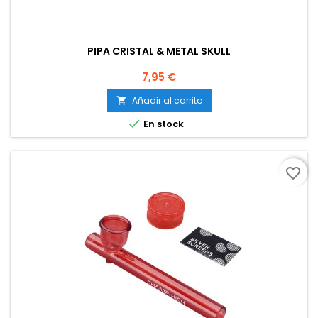
PIPA CRISTAL & METAL SKULL
Precio
7,95 €
Añadir al carrito


En stock
favorite_border