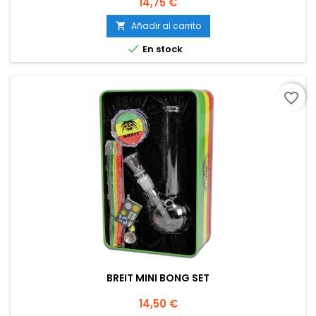
Precio
14,75 €
Añadir al carrito


En stock
favorite_border
BREIT MINI BONG SET
Precio
14,50 €