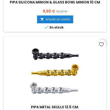
PIPA SILICONA MINION & GLASS BOWL MINION 10 CM
Precio
Precio
9,60 €
12,00 €
base
Añadir al carrito


En stock
favorite_border
PIPA METAL SKULLS 12.5 CM.