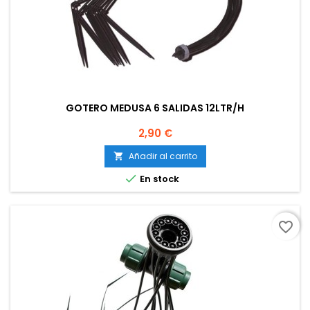
GOTERO MEDUSA 6 SALIDAS 12LTR/H
Precio
2,90 €
Añadir al carrito


En stock
favorite_border