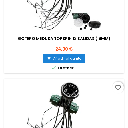
GOTERO MEDUSA TOPSPIN 12 SALIDAS (16MM)
Precio
24,90 €
Añadir al carrito


En stock
favorite_border