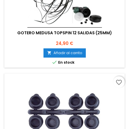
GOTERO MEDUSA TOPSPIN 12 SALIDAS (25MM)
Precio
24,90 €
Añadir al carrito


En stock
favorite_border