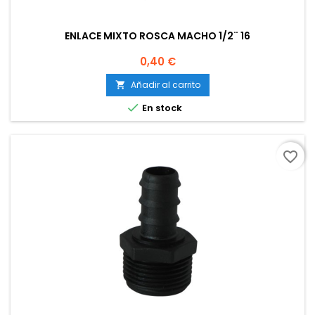
ENLACE MIXTO ROSCA MACHO 1/2¨ 16
Precio
0,40 €
Añadir al carrito


En stock
favorite_border