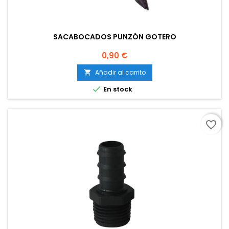
SACABOCADOS PUNZÓN GOTERO
Precio
0,90 €
Añadir al carrito


En stock
favorite_border