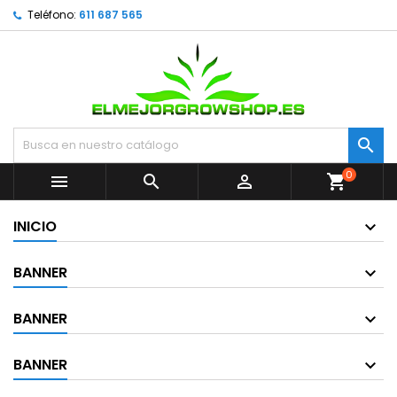
Teléfono:
611 687 565

0



shopping_cart
INICIO
BANNER
BANNER
BANNER