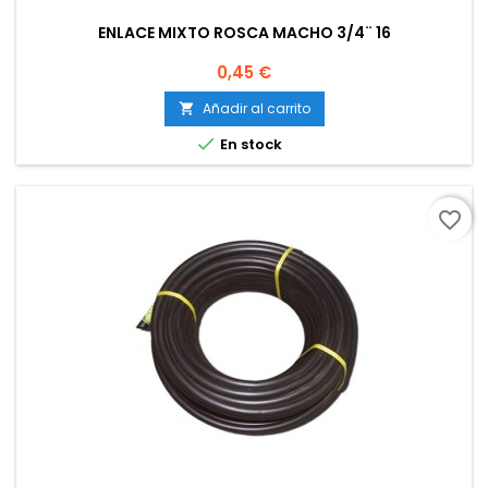
ENLACE MIXTO ROSCA MACHO 3/4¨ 16
Precio
0,45 €
Añadir al carrito


En stock
favorite_border