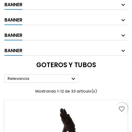
BANNER
BANNER
BANNER
BANNER
GOTEROS Y TUBOS

Relevancia
Mostrando 1-12 de 33 artículo(s)
favorite_border