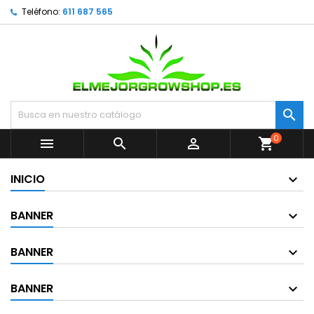
Teléfono:
611 687 565

0



shopping_cart
INICIO
BANNER
BANNER
BANNER