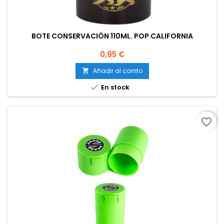
BOTE CONSERVACIÓN 110ML. POP CALIFORNIA
Precio
0,95 €
Añadir al carrito


En stock
favorite_border