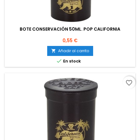
BOTE CONSERVACIÓN 50ML. POP CALIFORNIA
Precio
0,55 €
Añadir al carrito


En stock
favorite_border