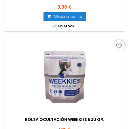
Precio
0,80 €
Añadir al carrito


En stock
favorite_border
BOLSA OCULTACIÓN WEEKKIES 800 GR.