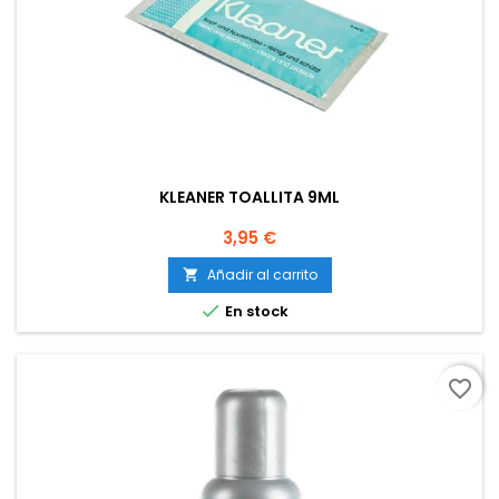
KLEANER TOALLITA 9ML
Precio
3,95 €
Añadir al carrito


En stock
favorite_border