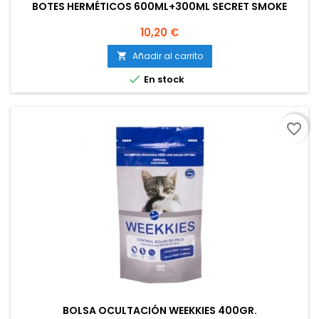
BOTES HERMÉTICOS 600ML+300ML SECRET SMOKE
Precio
10,20 €
Añadir al carrito


En stock
favorite_border
BOLSA OCULTACIÓN WEEKKIES 400GR.