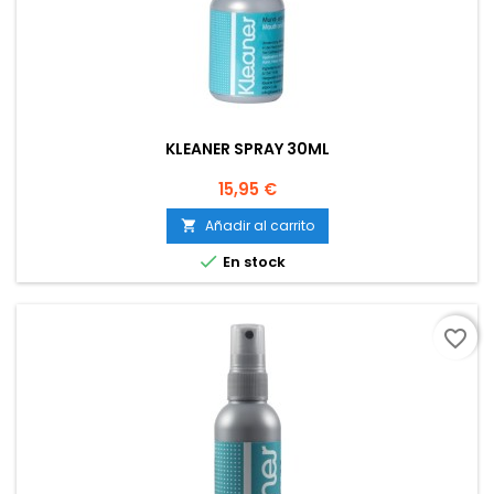
KLEANER SPRAY 30ML
Precio
15,95 €
Añadir al carrito


En stock
favorite_border