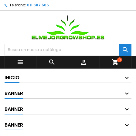
Teléfono:
611 687 565

0



shopping_cart
INICIO
BANNER
BANNER
BANNER