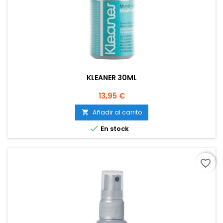
KLEANER 30ML
Precio
13,95 €
Añadir al carrito


En stock
favorite_border