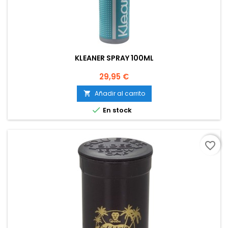
KLEANER SPRAY 100ML
Precio
29,95 €
Añadir al carrito


En stock
favorite_border