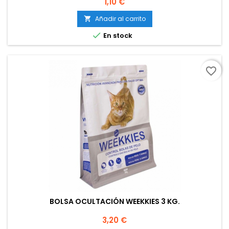
Precio
1,10 €
Añadir al carrito


En stock
favorite_border
BOLSA OCULTACIÓN WEEKKIES 3 KG.
Precio
3,20 €