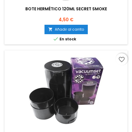
BOTE HERMÉTICO 120ML SECRET SMOKE
Precio
4,50 €
Añadir al carrito


En stock
favorite_border