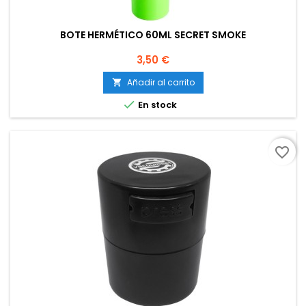
BOTE HERMÉTICO 60ML SECRET SMOKE
Precio
3,50 €
Añadir al carrito


En stock
favorite_border