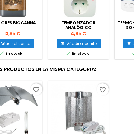
FLORES BIOCANNA
TEMPORIZADOR
TERMO
ANALÓGICO
SON
PAN
Precio
Precio
13,95 €
4,95 €
Añadir al carrito
Añadir al carrito




En stock
En stock
S PRODUCTOS EN LA MISMA CATEGORÍA:
favorite_border
favorite_border