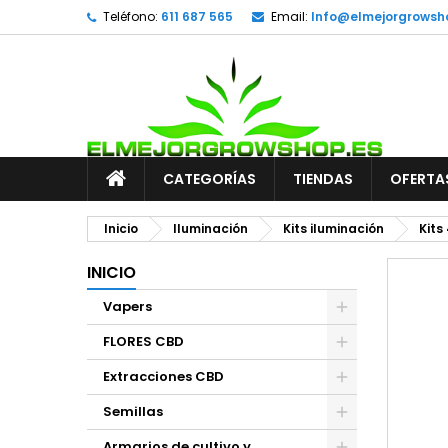
Teléfono:
611 687 565
Email:
Info@elmejorgrowsh
CATEGORÍAS
TIENDAS
OFERTA
Inicio
Iluminación
Kits iluminación
Kits
INICIO
Vapers
FLORES CBD
Extracciones CBD
Semillas
Armarios de cultivo y