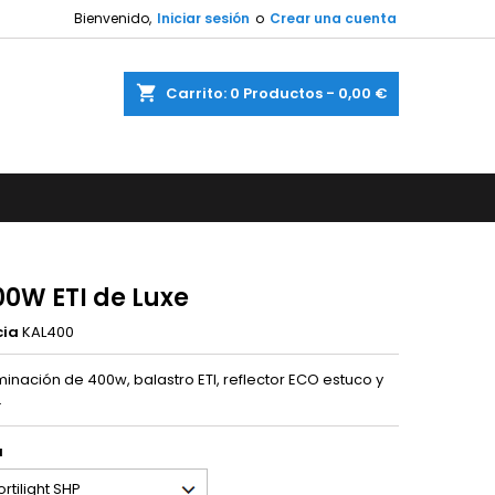
Bienvenido,
Iniciar sesión
o
Crear una cuenta
shopping_cart
Carrito:
0
Productos - 0,00 €
00W ETI de Luxe
cia
KAL400
uminación de 400w, balastro ETI, reflector ECO estuco y
.
a