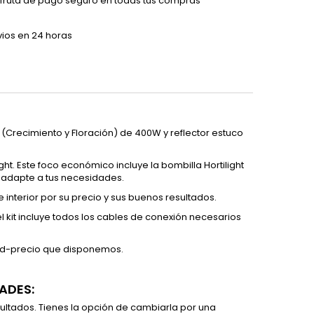
sfruta de pago seguro en todas tus compras
vios en 24 horas
o (Crecimiento y Floración) de 400W y reflector estuco
ight. Este foco económico incluye la bombilla Hortilight
e adapte a tus necesidades.
 interior por su precio y sus buenos resultados.
l kit incluye todos los cables de conexión necesarios
idad-precio que disponemos.
ADES:
esultados. Tienes la opción de cambiarla por una