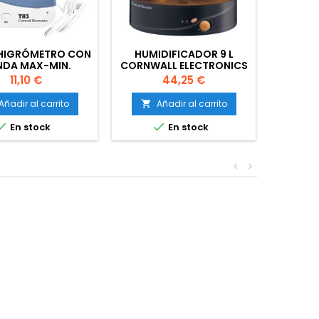
HIGRÓMETRO CON
HUMIDIFICADOR 9 L
DA MAX-MIN.
CORNWALL ELECTRONICS
TALLA GRANDE
Precio
Precio
11,10 €
44,25 €
Añadir al carrito
Añadir al carrito



En stock
En stock
<
>