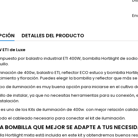
Di
En
PCIÓN
DETALLES DEL PRODUCTO
W
ETI de Luxe
ompuesto por balastro industrial ETI 400W, bombilla Hortilight de sodi
illo.
uminación de 400w, balastro ETI, reflector ECO estuco y bombilla Hortil
imiento y floración. Puedes elegir la bombilla y reflector que más s
po de iluminación es muy buena opción para iniciarse en el cultivo de
llo de instalar, ya que no necesitas herramientas para su conexión, e
nstalación.
 es uno de los Kits de iluminación de 400w. con mejor relación cal
odo el cableado necesario para conectar el kit de iluminación.
LA BOMBILLA QUE MEJOR SE ADAPTE A TUS NECESID
la Hortilight mixta está incluida en este kit y obtendremos buenos r