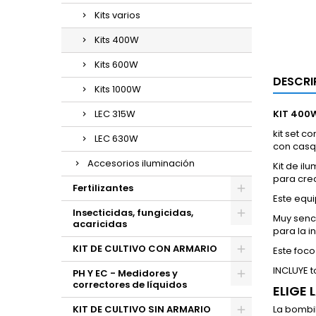
Kits varios
Kits 400W
Kits 600W
DESCRI
Kits 1000W
LEC 315W
KIT 400
kit set c
LEC 630W
con casqu
Accesorios iluminación
Kit de il
para crec
Fertilizantes
Este equi
Insecticidas, fungicidas,
Muy senci
acaricidas
para la i
KIT DE CULTIVO CON ARMARIO
Este foco
INCLUYE t
PH Y EC - Medidores y
correctores de líquidos
ELIGE 
KIT DE CULTIVO SIN ARMARIO
La bombil