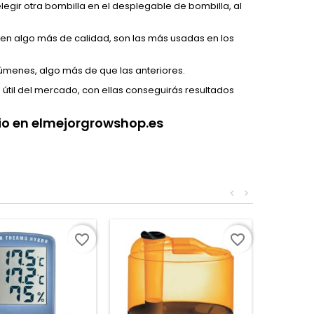
gir otra bombilla en el desplegable de bombilla, al
nen algo más de calidad, son las más usadas en los
úmenes, algo más de que las anteriores.
a útil del mercado, con ellas conseguirás resultados
cio en elmejorgrowshop.es
<
>
favorite_border
favorite_border