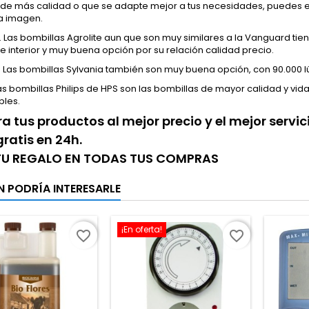
de más calidad o que se adapte mejor a tus necesidades, puedes ele
la imagen.
 Las bombillas Agrolite aun que son muy similares a la Vanguard tie
de interior y muy buena opción por su relación calidad precio.
. Las bombillas Sylvania también son muy buena opción, con 90.000 l
Las bombillas Philips de HPS son las bombillas de mayor calidad y vid
bles.
 tus productos al mejor precio y el mejor servi
gratis en 24h.
 TU REGALO EN TODAS TUS COMPRAS
N PODRÍA INTERESARLE
¡En oferta!
favorite_border
favorite_border