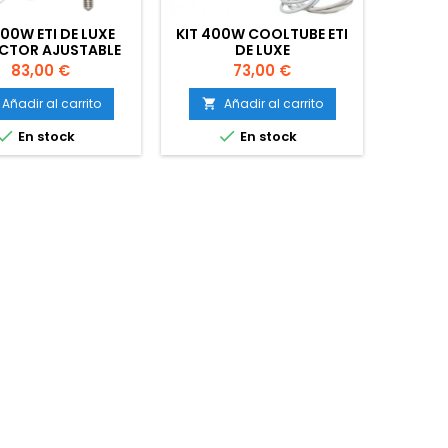
400W ETI DE LUXE
KIT 400W COOLTUBE ETI
ECTOR AJUSTABLE
DE LUXE
Precio
Precio
83,00 €
73,00 €
Añadir al carrito
Añadir al carrito



En stock
En stock