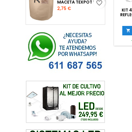
MACETA TEXPOT URBAN COLOR ARENA
favorite_border
Precio
2,75 €
KIT 
REFL
