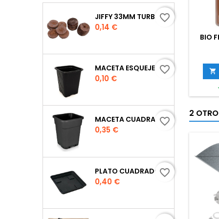
JIFFY 33MM TURBA
favorite_border
Precio
0,14 €
BIO 
MACETA ESQUEJE 7X7X8 CM.
favorite_border

Precio
0,10 €
2 OTRO
MACETA CUADRADA NEGRA
favorite_border
Precio
0,35 €
PLATO CUADRADO PARA MACETA
favorite_border
Precio
0,40 €