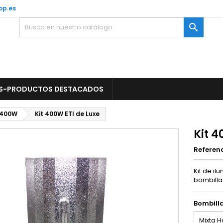
op.es

S-PRODUCTOS DESTACADOS
 400W
Kit 400W ETI de Luxe
Kit 4
Referen
Kit de il
bombilla
Bombill