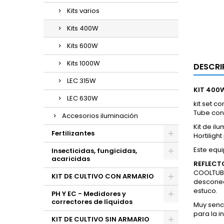
Kits varios
Kits 400W
Kits 600W
Kits 1000W
DESCRI
LEC 315W
KIT 400
LEC 630W
kit set c
Tube con 
Accesorios iluminación
Kit de il
Fertilizantes
Hortiligh
Este equi
Insecticidas, fungicidas,
acaricidas
REFLECT
COOLTUBE
KIT DE CULTIVO CON ARMARIO
desconec
estuco.
PH Y EC - Medidores y
correctores de líquidos
Muy senci
para la i
KIT DE CULTIVO SIN ARMARIO