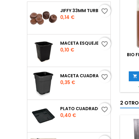
JIFFY 33MM TURBA
favorite_border
Precio
0,14 €
MACETA ESQUEJE 7X7X8 CM.
favorite_border
Precio
0,10 €
BIO 
MACETA CUADRADA NEGRA
favorite_border

Precio
0,35 €
2 OTRO
PLATO CUADRADO PARA MACETA
favorite_border
Precio
0,40 €