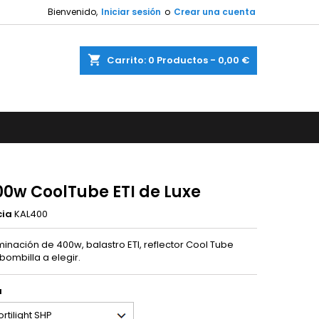
Bienvenido,
Iniciar sesión
o
Crear una cuenta
shopping_cart
Carrito:
0
Productos - 0,00 €
00w CoolTube ETI de Luxe
cia
KAL400
uminación de 400w, balastro ETI, reflector Cool Tube
bombilla a elegir.
a