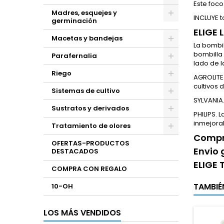
Este foco
Madres, esquejes y
INCLUYE t
germinación
ELIGE 
Macetas y bandejas
La bombil
bombilla 
Parafernalia
lado de 
Riego
AGROLITE.
cultivos 
Sistemas de cultivo
SYLVANIA
Sustratos y derivados
PHILIPS. 
inmejora
Tratamiento de olores
Compra
OFERTAS-PRODUCTOS
Envio 
DESTACADOS
ELIGE
COMPRA CON REGALO
TAMBIÉ
10-OH
LOS MÁS VENDIDOS