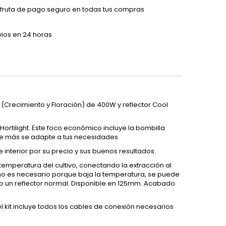
sfruta de pago seguro en todas tus compras
vios en 24 horas
o (Crecimiento y Floración) de 400W y reflector Cool
 Hortilight. Este foco económico incluye la bombilla
 que más se adapte a tus necesidades.
 interior por su precio y sus buenos resultados.
 temperatura del cultivo, conectando la extracción al
no es necesario porque baja la temperatura, se puede
mo un reflector normal. Disponible en 125mm. Acabado
l kit incluye todos los cables de conexión necesarios