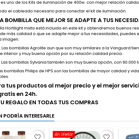
 es uno de los Kits de iluminación de 400w. con mejor relación cal
odo el cableado necesario para conectar el kit de iluminación.
LA BOMBILLA QUE MEJOR SE ADAPTE A TUS NECESID
la Hortilight mixta está incluida en este kit y obtendremos buenos r
de más calidad o que se adapte mejor a tus necesidades, puedes ele
la imagen.
 Las bombillas Agrolite aun que son muy similares a la Vanguard tie
de interior y muy buena opción por su relación calidad precio.
. Las bombillas Sylvania también son muy buena opción, con 90.000 l
Las bombillas Philips de HPS son las bombillas de mayor calidad y vid
bles.
 tus productos al mejor precio y el mejor servi
gratis en 24h.
 TU REGALO EN TODAS TUS COMPRAS
N PODRÍA INTERESARLE
¡En oferta!
favorite_border
favorite_border