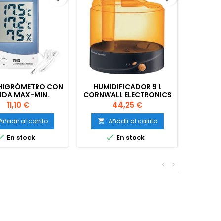
HIGRÓMETRO CON
HUMIDIFICADOR 9 L
DA MAX-MIN.
CORNWALL ELECTRONICS
TALLA GRANDE
Precio
Precio
11,10 €
44,25 €
Añadir al carrito
Añadir al carrito



En stock
En stock
<
>