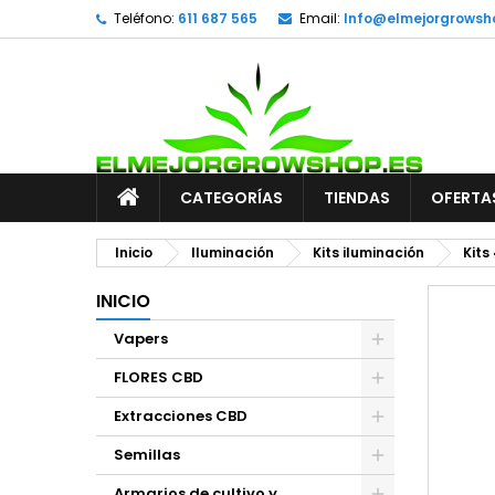
Teléfono:
611 687 565
Email:
Info@elmejorgrowsh
CATEGORÍAS
TIENDAS
OFERTA
Inicio
Iluminación
Kits iluminación
Kits
INICIO
Vapers
FLORES CBD
Extracciones CBD
Semillas
Armarios de cultivo y