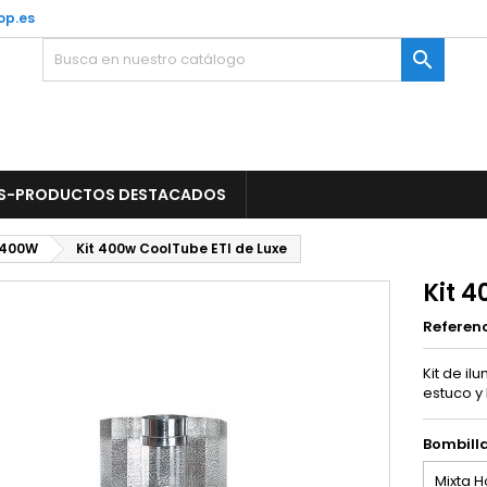
op.es

S-PRODUCTOS DESTACADOS
 400W
Kit 400w CoolTube ETI de Luxe
Kit 4
Referen
Kit de il
estuco y 
Bombill