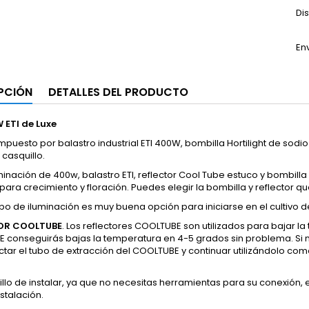
Di
En
PCIÓN
DETALLES DEL PRODUCTO
W
ETI de Luxe
ompuesto por balastro industrial ETI 400W, bombilla Hortilight de sodi
casquillo.
uminación de 400w, balastro ETI, reflector Cool Tube estuco y bombilla
t para crecimiento y floración. Puedes elegir la bombilla y reflector
po de iluminación es muy buena opción para iniciarse en el cultivo de
OR COOLTUBE
. Los reflectores COOLTUBE son utilizados para bajar la
 conseguirás bajas la temperatura en 4-5 grados sin problema. Si 
tar el tubo de extracción del COOLTUBE y continuar utilizándolo co
llo de instalar, ya que no necesitas herramientas para su conexión, e
nstalación.