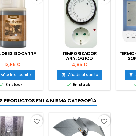
FLORES BIOCANNA
TEMPORIZADOR
TERMO
ANALÓGICO
SON
PAN
Precio
Precio
13,95 €
4,95 €
Añadir al carrito
Añadir al carrito




En stock
En stock
S PRODUCTOS EN LA MISMA CATEGORÍA:
favorite_border
favorite_border