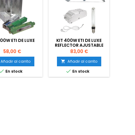
400W ETI DE LUXE
KIT 400W ETI DE LUXE
REFLECTOR AJUSTABLE
Precio
Precio
58,00 €
83,00 €
Añadir al carrito
Añadir al carrito



En stock
En stock