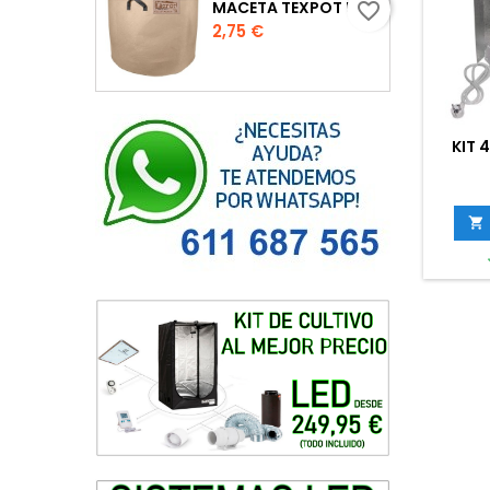
MACETA TEXPOT URBAN COLOR ARENA
favorite_border
Precio
2,75 €
KIT 
