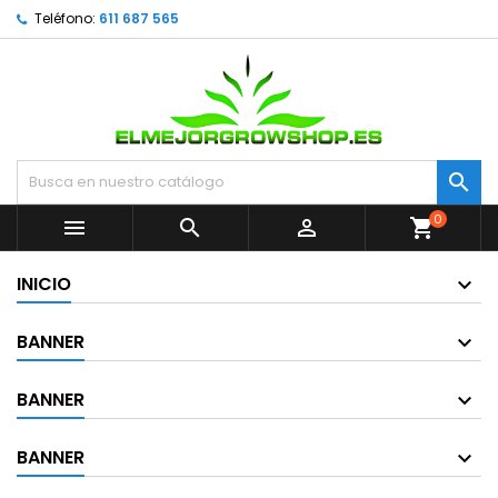
Teléfono:
611 687 565

0



shopping_cart
INICIO
BANNER
BANNER
BANNER