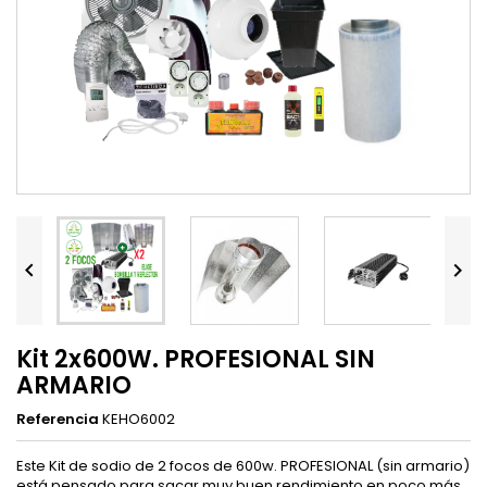


Kit 2x600W. PROFESIONAL SIN
ARMARIO
Referencia
KEHO6002
Este Kit de sodio de 2 focos de 600w. PROFESIONAL (sin armario)
está pensado para sacar muy buen rendimiento en poco más