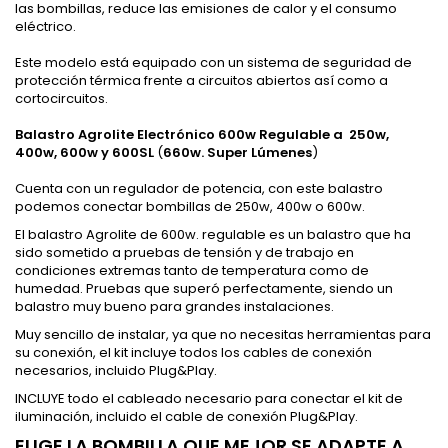
las bombillas, reduce las emisiones de calor y el consumo
eléctrico.
Este modelo está equipado con un sistema de seguridad de
protección térmica frente a circuitos abiertos así como a
cortocircuitos.
Balastro Agrolite Electrónico 600w Regulable a 250w,
400w, 600w y 600SL
(
660w. Super Lúmenes
)
Cuenta con un regulador de potencia, con este balastro
podemos conectar bombillas de 250w, 400w o 600w.
El balastro Agrolite de 600w. regulable es un balastro que ha
sido sometido a pruebas de tensión y de trabajo en
condiciones extremas tanto de temperatura como de
humedad. Pruebas que superó perfectamente, siendo un
balastro muy bueno para grandes instalaciones.
Muy sencillo de instalar, ya que no necesitas herramientas para
su conexión, el kit incluye todos los cables de conexión
necesarios, incluido Plug&Play.
INCLUYE todo el cableado necesario para conectar el kit de
iluminación, incluido el cable de conexión Plug&Play.
ELIGE LA BOMBILLA QUE MEJOR SE ADAPTE A