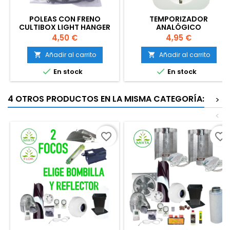
POLEAS CON FRENO
TEMPORIZADOR
CULTIBOX LIGHT HANGER
ANALÓGICO
Precio
Precio
4,50 €
4,95 €
Añadir al carrito
Añadir al carrito




En stock
En stock
4 OTROS PRODUCTOS EN LA MISMA CATEGORÍA:
>
<
favorite_border
favorite_border