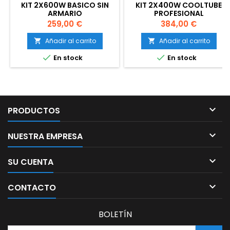
KIT 2X600W BASICO SIN
KIT 2X400W COOLTUBE
ARMARIO
PROFESIONAL
Precio
Precio
259,00 €
384,00 €
Añadir al carrito
Añadir al carrito




En stock
En stock

PRODUCTOS

NUESTRA EMPRESA

SU CUENTA

CONTACTO
BOLETÍN