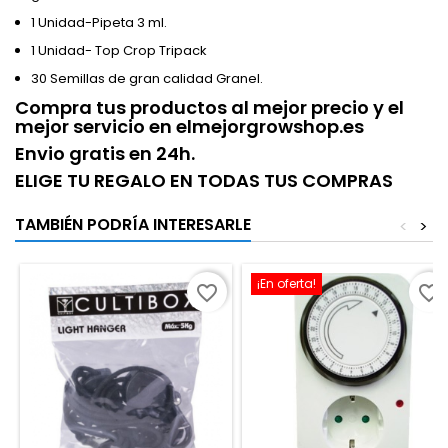
1 Unidad-Pipeta 3 ml.
1 Unidad- Top Crop Tripack
30 Semillas de gran calidad Granel.
Compra tus productos al mejor precio y el
mejor servicio en elmejorgrowshop.es
Envio gratis en 24h.
ELIGE TU REGALO EN TODAS TUS COMPRAS
TAMBIÉN PODRÍA INTERESARLE
<
>
¡En oferta!
favorite_border
favorite_border