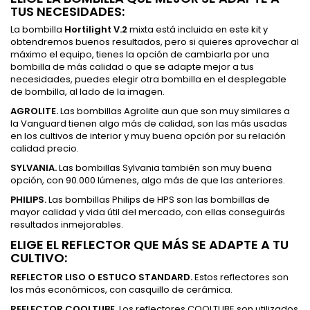
TUS NECESIDADES:
La bombilla
Hortilight V.2
mixta está incluida en este kit y
obtendremos buenos resultados, pero si quieres aprovechar al
máximo el equipo, tienes la opción de cambiarla por una
bombilla de más calidad o que se adapte mejor a tus
necesidades, puedes elegir otra bombilla en el desplegable
de bombilla, al lado de la imagen.
AGROLITE.
Las bombillas Agrolite aun que son muy similares a
la Vanguard tienen algo más de calidad, son las más usadas
en los cultivos de interior y muy buena opción por su relación
calidad precio.
SYLVANIA.
Las bombillas Sylvania también son muy buena
opción, con 90.000 lúmenes, algo más de que las anteriores.
PHILIPS.
Las bombillas Philips de HPS son las bombillas de
mayor calidad y vida útil del mercado, con ellas conseguirás
resultados inmejorables.
ELIGE EL REFLECTOR QUE MÁS SE ADAPTE A TU
CULTIVO:
REFLECTOR LISO O ESTUCO STANDARD.
Estos reflectores son
los más económicos, con casquillo de cerámica.
REFLECTOR COOLTUBE.
Los reflectores COOLTUBE son utilizados