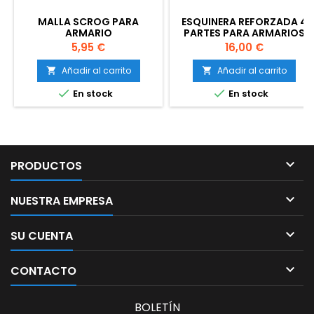
MALLA SCROG PARA
ESQUINERA REFORZADA 4
ARMARIO
PARTES PARA ARMARIOS
Precio
Precio
5,95 €
16,00 €
Añadir al carrito
Añadir al carrito




En stock
En stock

PRODUCTOS

NUESTRA EMPRESA

SU CUENTA

CONTACTO
BOLETÍN