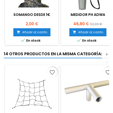
SOMANGO DESDE 1€
MEDIDOR PH ADWA
Precio
Precio
Precio
2,00 €
46,80 €
52,00 €
base
Añadir al carrito
Añadir al carrito




En stock
En stock
14 OTROS PRODUCTOS EN LA MISMA CATEGORÍA:
>
<
favorite_border
favorite_border