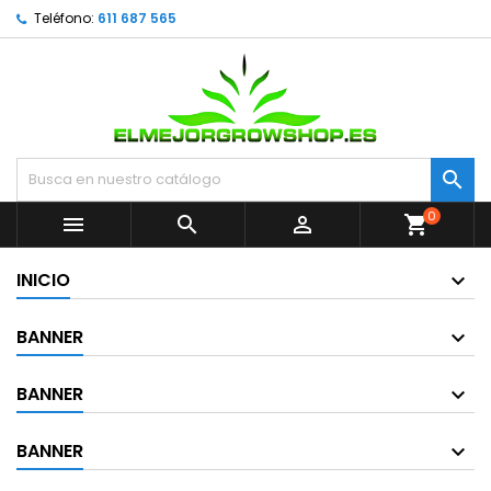
Teléfono:
611 687 565

0



shopping_cart
INICIO
BANNER
BANNER
BANNER