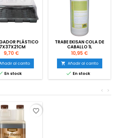
GADOR PLÁSTICO
TRABE EKISAN COLA DE
TERMOH
7X37X21CM
CABALLO 1L
SON
PAN
Precio
Precio
9,70 €
10,95 €
Añadir al carrito
Añadir al carrito
A




En stock
En stock
<
>
favorite_border