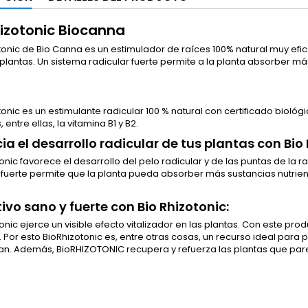
hizotonic Biocanna
tonic de Bio Canna es un estimulador de raíces 100% natural muy efi
plantas. Un sistema radicular fuerte permite a la planta absorber má
tonic es un estimulante radicular 100 % natural con certificado biológ
 entre ellas, la vitamina B1 y B2.
ia el desarrollo radicular de tus plantas con Bio 
onic favorece el desarrollo del pelo radicular y de las puntas de la ra
 fuerte permite que la planta pueda absorber más sustancias nutrie
tivo sano y fuerte con Bio Rhizotonic:
onic ejerce un visible efecto vitalizador en las plantas. Con este pr
 Por esto BioRhizotonic es, entre otras cosas, un recurso ideal para
tan. Además, BioRHIZOTONIC recupera y refuerza las plantas que pa