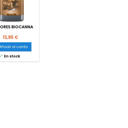
LORES BIOCANNA
Precio
13,95 €
Añadir al carrito

En stock