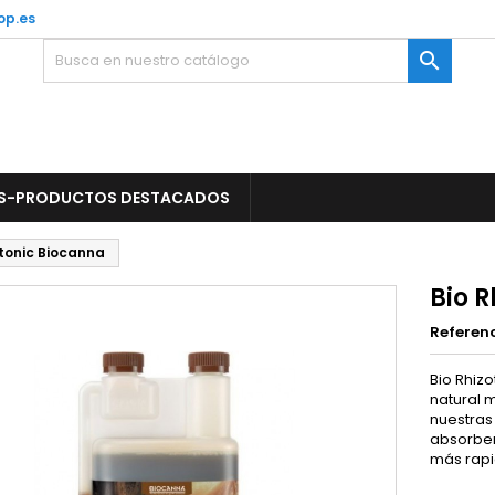
op.es

S-PRODUCTOS DESTACADOS
otonic Biocanna
Bio 
Referen
Bio Rhiz
natural 
nuestras 
absorber
más rapi