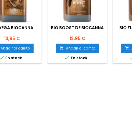
 VEGA BIOCANNA
BIO BOOST DE BIOCANNA
BIO F
Precio
Precio
13,95 €
12,95 €
Añadir al carrito
Añadir al carrito




En stock
En stock