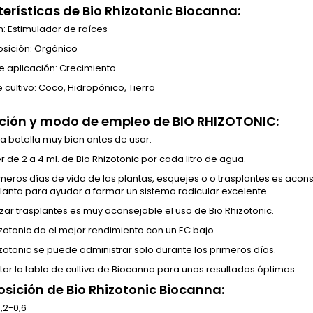
erísticas de
Bio Rhizotonic Biocanna:
n: Estimulador de raíces
ición: Orgánico
e aplicación: Crecimiento
 cultivo: Coco, Hidropónico, Tierra
ción y modo de empleo de BIO RHIZOTONIC:
la botella muy bien antes de usar.
r de 2 a 4 ml. de Bio Rhizotonic por cada litro de agua.
imeros días de vida de las plantas, esquejes o o trasplantes es acon
planta para ayudar a formar un sistema radicular excelente.
izar trasplantes es muy aconsejable el uso de Bio Rhizotonic.
izotonic da el mejor rendimiento con un EC bajo.
izotonic se puede administrar solo durante los primeros días.
tar la tabla de cultivo de Biocanna para unos resultados óptimos.
sición de
Bio Rhizotonic Biocanna:
,2-0,6