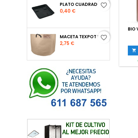
PLATO CUADRADO PARA MACETA
favorite_border
Precio
0,40 €
BIO
MACETA TEXPOT URBAN COLOR ARENA
favorite_border
Precio
2,75 €
