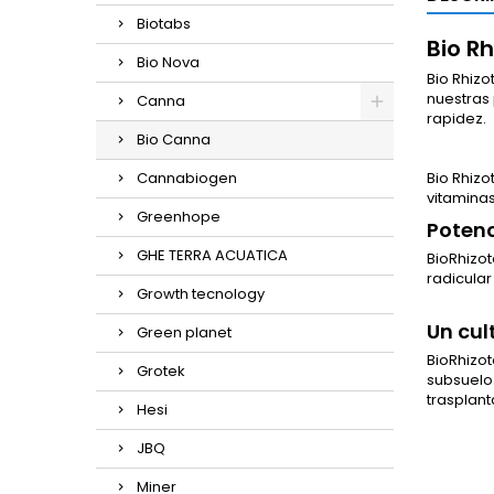
Biotabs
Bio R
Bio Nova
Bio Rhizo
nuestras 
Canna
rapidez.
Bio Canna
Cannabiogen
Bio Rhizo
vitaminas,
Greenhope
Potenc
GHE TERRA ACUATICA
BioRhizot
radicular
Growth tecnology
Un cul
Green planet
BioRhizot
Grotek
subsuelo.
trasplan
Hesi
JBQ
Miner