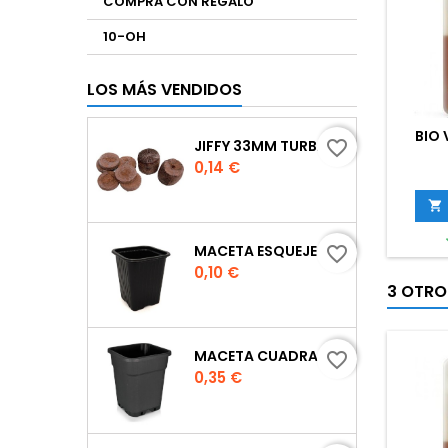
COMPRA CON REGALO
10-OH
LOS MÁS VENDIDOS
BIO
JIFFY 33MM TURBA
favorite_border
Precio
0,14 €

MACETA ESQUEJE 7X7X8 CM.
favorite_border
Precio
0,10 €
3 OTRO
MACETA CUADRADA NEGRA
favorite_border
Precio
0,35 €