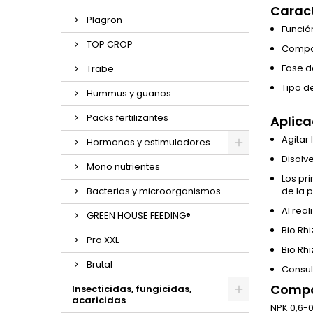
Caract
Plagron
Funció
TOP CROP
Compos
Fase d
Trabe
Tipo de
Hummus y guanos
Packs fertilizantes
Aplica
Agitar 
Hormonas y estimuladores
Disolve
Mono nutrientes
Los pr
Bacterias y microorganismos
de la 
Al real
GREEN HOUSE FEEDING®
Bio Rh
Pro XXL
Bio Rh
Brutal
Consul
Compo
Insecticidas, fungicidas,
acaricidas
NPK 0,6-0