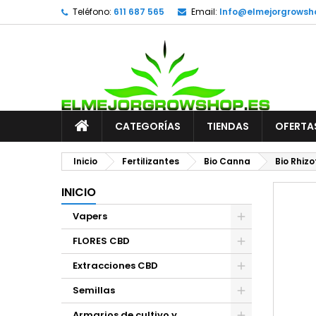
Teléfono:
611 687 565
Email:
Info@elmejorgrowsh
CATEGORÍAS
TIENDAS
OFERTA
Inicio
Fertilizantes
Bio Canna
Bio Rhiz
INICIO
Vapers
FLORES CBD
Extracciones CBD
Semillas
Armarios de cultivo y