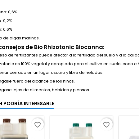
eno: 0,6%
o: 0,2%
o: 0,6%
to de algas marinas.
consejos de
Bio Rhizotonic Biocanna:
so de fertilizantes puede afectar a la fertilidad del suelo y a la calid
zotonic es 100% vegetal y apropiado para el cultivo en suelo, coco e h
nar cerrado en un lugar oscuro y libre de heladas.
gase fuera del alcance de los niños.
gase lejos de alimentos, bebidas y piensos.
N PODRÍA INTERESARLE
favorite_border
favorite_border