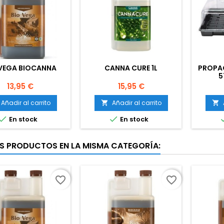
 VEGA BIOCANNA
CANNA CURE 1L
PROPA
5
Precio
Precio
13,95 €
15,95 €
Añadir al carrito
Añadir al carrito




En stock
En stock
S PRODUCTOS EN LA MISMA CATEGORÍA:
favorite_border
favorite_border