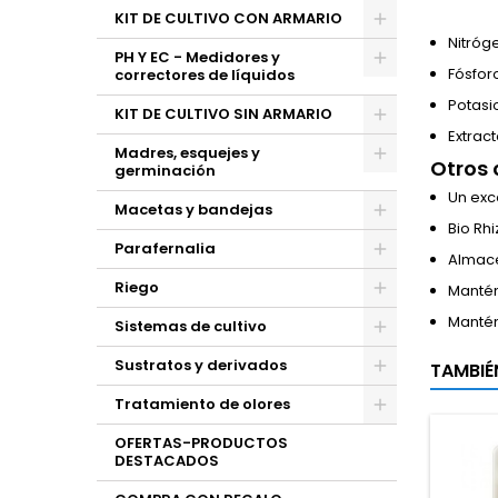
KIT DE CULTIVO CON ARMARIO
Nitróg
PH Y EC - Medidores y
Fósfor
correctores de líquidos
Potasi
KIT DE CULTIVO SIN ARMARIO
Extrac
Madres, esquejes y
Otros 
germinación
Un exce
Macetas y bandejas
Bio Rhi
Parafernalia
Almace
Riego
Mantén
Mantén
Sistemas de cultivo
Sustratos y derivados
TAMBIÉ
Tratamiento de olores
OFERTAS-PRODUCTOS
DESTACADOS