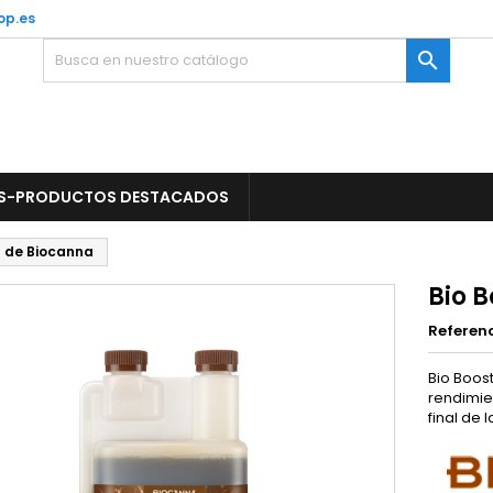
op.es

S-PRODUCTOS DESTACADOS
t de Biocanna
Bio 
Referen
Bio Boos
rendimien
final de 