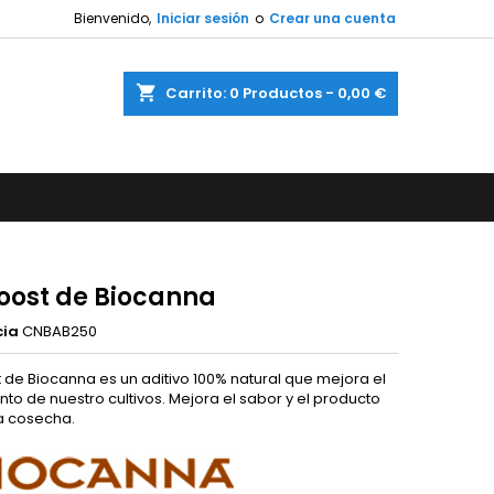
Bienvenido,
Iniciar sesión
o
Crear una cuenta
shopping_cart
Carrito:
0
Productos - 0,00 €
Boost de Biocanna
cia
CNBAB250
t
de Biocanna es un aditivo 100% natural que mejora el
to de nuestro cultivos. Mejora el sabor y el producto
la cosecha.