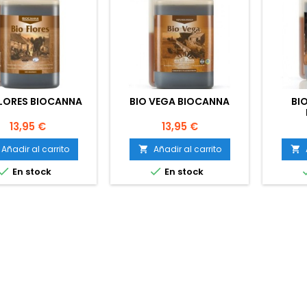
FLORES BIOCANNA
BIO VEGA BIOCANNA
BI
Precio
Precio
13,95 €
13,95 €
Añadir al carrito
Añadir al carrito




En stock
En stock