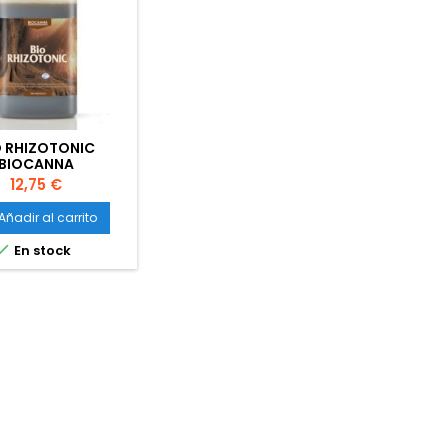
O RHIZOTONIC
BIOCANNA
Precio
12,75 €
Añadir al carrito

En stock