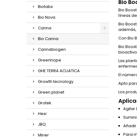
Bio Bo
Biotabs
Bio Boost
líneas de
Bio Nova
Bio Boost
Canna
además, 
Con
Bio 
Bio Canna
Bio Boost
Cannabiogen
bioactivo
Greenhope
Las plan
enfermeda
GHE TERRA ACUATICA
El númer
Growth tecnology
Apto para
Los produ
Green planet
Aplic
Grotek
Agitar
Hesi
Sumini
JBQ
Añadir 
Para m
Miner