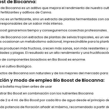
ost de Biocanna:
de Biocanna es un aditivo que mejora el rendimiento de nuestro cul
 fertilizantes y aditivos de Canna.
no es un fertilizante, sino un extracto de plantas fermentadas con ca
responsables de un sabor más intenso.
Boost
ganaremos tiempo y conseguiremos cosechas profesionales.
de Biocanna con extractos de plantas de selvas tropicales, es un v
s ocasionan un metabolismo adicional, imprescindible para la planta
tas producen más fructosa, crecen más sanas, son más resistentes 
des y plagas. El resultado es un alto rendimiento y una fructificació
o de componentes bioactivos en Bio Boost es enorme.
 el cultivo Biológico.
ctos de Biocanna son naturales y de los mejores del mercado para l
ación y modo de empleo
Bio Boost
de Biocanna:
 la botella muy bien antes de usar
strar
Bio Boost
en combinación con los nutrientes Biocanna
de 2 a 4 ml. de Bio Boost por cada litro de agua desde el principio de
ás potencia de floración añadir el máximo, recomendado a partir de