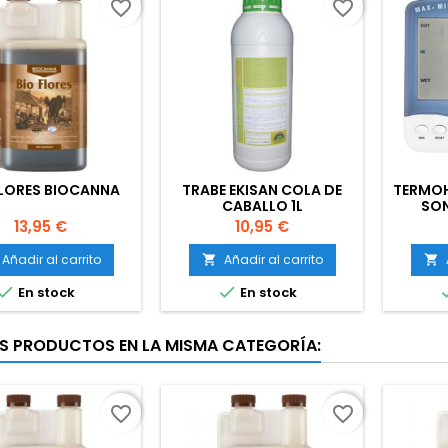
favorite_border
favorite_border
FLORES BIOCANNA
TRABE EKISAN COLA DE
TERMO
CABALLO 1L
SON
PAN
Precio
Precio
13,95 €
10,95 €
Añadir al carrito
Añadir al carrito




En stock
En stock
S PRODUCTOS EN LA MISMA CATEGORÍA:
favorite_border
favorite_border