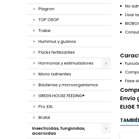
No adm
Plagron
Usar la
TOP CROP
BIOBOO
Trabe
Consul
Hummus y guanos
Packs fertilizantes
Caract
Hormonas y estimuladores
Funció
Compos
Mono nutrientes
Fase d
Bacterias y microorganismos
Compra
GREEN HOUSE FEEDING®
Envio 
ELIGE
Pro XXL
Brutal
TAMBIÉ
Insecticidas, fungicidas,
acaricidas