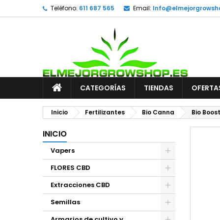
Teléfono:
611 687 565
Email:
Info@elmejorgrowsh
CATEGORÍAS
TIENDAS
OFERTA
Inicio
Fertilizantes
Bio Canna
Bio Boos
INICIO
Vapers
FLORES CBD
Extracciones CBD
Semillas
Armarios de cultivo y