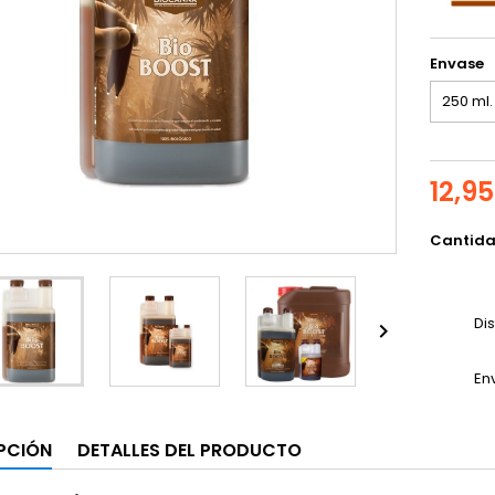
Envase
12,9
Cantid
Di

En
PCIÓN
DETALLES DEL PRODUCTO