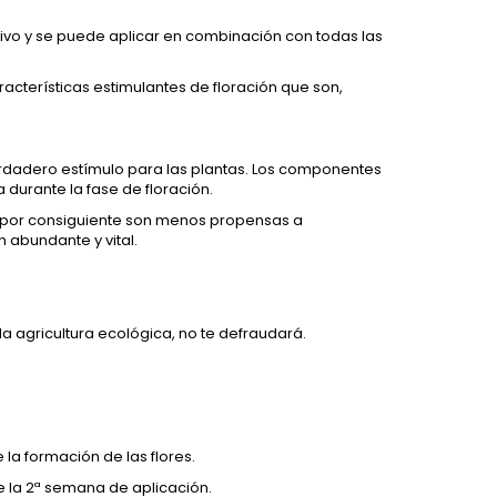
tivo y se puede aplicar en combinación con todas las
racterísticas estimulantes de floración que son,
erdadero estímulo para las plantas. Los componentes
 durante la fase de floración.
y por consiguiente son menos propensas a
n abundante y vital.
a agricultura ecológica, no te defraudará.
 la formación de las flores.
 la 2ª semana de aplicación.