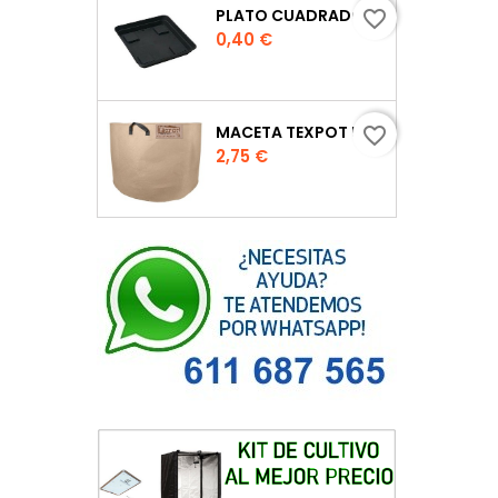
PLATO CUADRADO PARA MACETA
favorite_border
Precio
0,40 €
MACETA TEXPOT URBAN COLOR ARENA
favorite_border
Precio
2,75 €