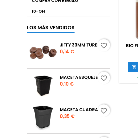
COMPRA CON REGALO
10-OH
LOS MÁS VENDIDOS
JIFFY 33MM TURBA
favorite_border
BIO 
Precio
0,14 €

MACETA ESQUEJE 7X7X8 CM.
favorite_border
Precio
0,10 €
MACETA CUADRADA NEGRA
favorite_border
Precio
0,35 €