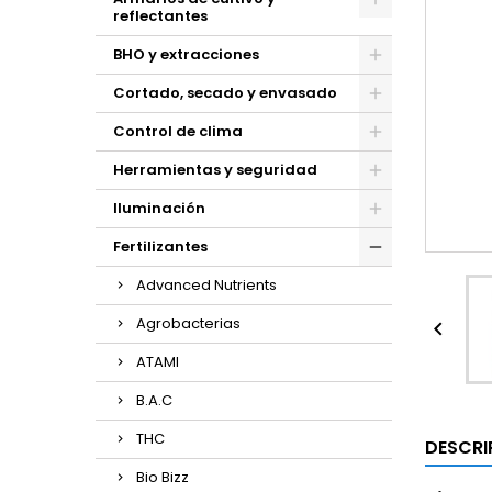
reflectantes
BHO y extracciones
Cortado, secado y envasado
Control de clima
Herramientas y seguridad
Iluminación
Fertilizantes
Advanced Nutrients
Agrobacterias

ATAMI
B.A.C
THC
DESCRI
Bio Bizz