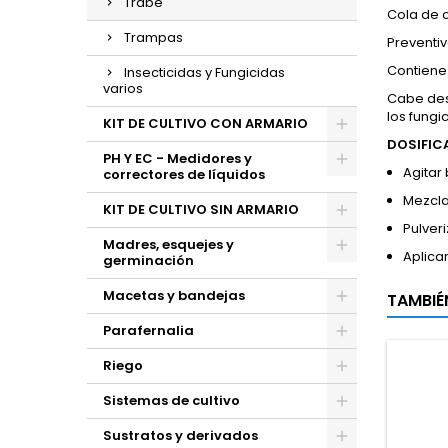
Trabe
Cola de c
Trampas
Preventiv
Contiene 
Insecticidas y Fungicidas
varios
Cabe des
los fungi
KIT DE CULTIVO CON ARMARIO
DOSIFIC
PH Y EC - Medidores y
Agitar
correctores de líquidos
Mezclar
KIT DE CULTIVO SIN ARMARIO
Pulveri
Madres, esquejes y
Aplica
germinación
Macetas y bandejas
TAMBIÉ
Parafernalia
Riego
Sistemas de cultivo
Sustratos y derivados