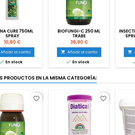
NA CURE 750ML
BIOFUNGI-C 250 ML
INSECT
SPRAY
TRABE
SPR
Precio
Precio
10,80 €
36,90 €
Añadir al carrito
Añadir al carrito




En stock
En stock
S PRODUCTOS EN LA MISMA CATEGORÍA:
favorite_border
favorite_border