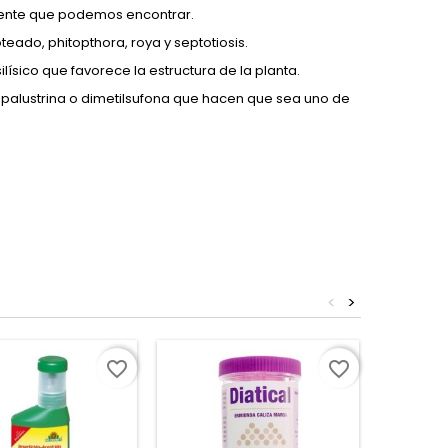
alente que podemos encontrar.
moteado, phitopthora, roya y septotiosis.
ísico que favorece la estructura de la planta.
palustrina o dimetilsufona que hacen que sea uno de
<
>
favorite_border
favorite_border