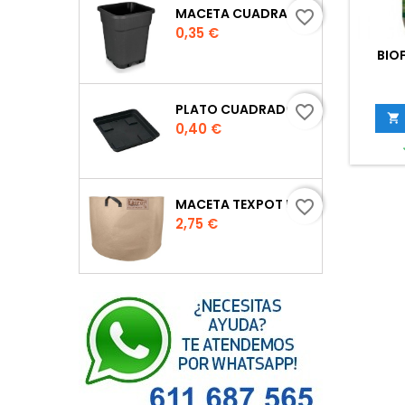
MACETA CUADRADA NEGRA
favorite_border
Precio
0,35 €
BIO
PLATO CUADRADO PARA MACETA
favorite_border

Precio
0,40 €
MACETA TEXPOT URBAN COLOR ARENA
favorite_border
Precio
2,75 €