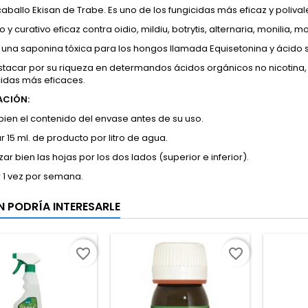
aballo Ekisan de Trabe. Es uno de los fungicidas más eficaz y poliv
o y curativo eficaz contra oidio, mildiu, botrytis, alternaria, monilia, 
una saponina tóxica para los hongos llamada Equisetonina y ácido sil
tacar por su riqueza en determandos ácidos orgánicos no nicotina, 
cidas más eficaces.
ACIÓN:
 bien el contenido del envase antes de su uso.
 15 ml. de producto por litro de agua.
zar bien las hojas por los dos lados (superior e inferior).
r 1 vez por semana.
N PODRÍA INTERESARLE
favorite_border
favorite_border