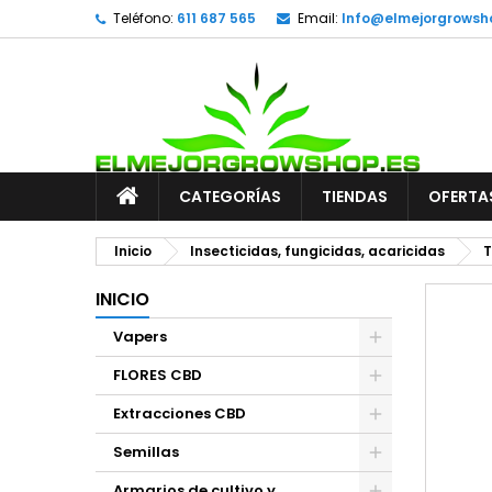
Teléfono:
611 687 565
Email:
Info@elmejorgrowsh
CATEGORÍAS
TIENDAS
OFERTA
Inicio
Insecticidas, fungicidas, acaricidas
T
INICIO
Vapers
FLORES CBD
Extracciones CBD
Semillas
Armarios de cultivo y