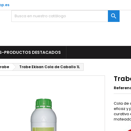
op.es

S-PRODUCTOS DESTACADOS
rabe
Trabe Ekisan Cola de Caballo 1L
Trabe
Referen
Cola de 
eficaz y
curativo 
moteado, 