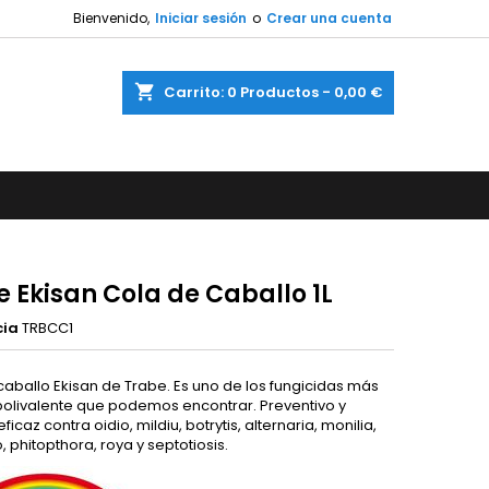
Bienvenido,
Iniciar sesión
o
Crear una cuenta
shopping_cart
Carrito:
0
Productos - 0,00 €
 Ekisan Cola de Caballo 1L
cia
TRBCC1
caballo Ekisan de Trabe. Es uno de los fungicidas más
 polivalente que podemos encontrar. Preventivo y
eficaz contra oidio, mildiu, botrytis, alternaria, monilia,
phitopthora, roya y septotiosis.