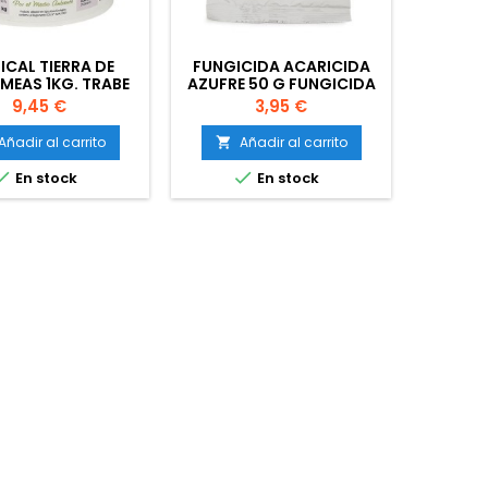
ICAL TIERRA DE
FUNGICIDA ACARICIDA
PROPOL
MEAS 1KG. TRABE
AZUFRE 50 G FUNGICIDA
ACARICIDA AZUFRE 50G
Precio
Precio
9,45 €
3,95 €
TRABE
Añadir al carrito
Añadir al carrito
A




En stock
En stock