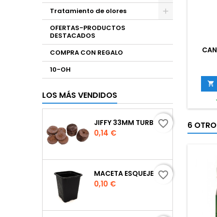
Tratamiento de olores
OFERTAS-PRODUCTOS
DESTACADOS
CAN
COMPRA CON REGALO
10-OH

LOS MÁS VENDIDOS
JIFFY 33MM TURBA
favorite_border
6 OTRO
Precio
0,14 €
MACETA ESQUEJE 7X7X8 CM.
favorite_border
Precio
0,10 €