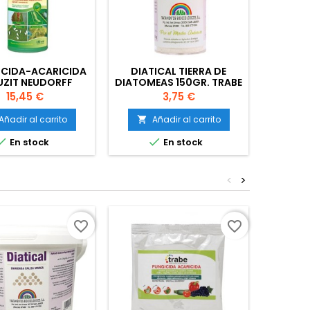
ICIDA-ACARICIDA
DIATICAL TIERRA DE
DIAT
UZIT NEUDORFF
DIATOMEAS 150GR. TRABE
DIATOM
Precio
Precio
15,45 €
3,75 €
Añadir al carrito
Añadir al carrito
A




En stock
En stock
<
>
favorite_border
favorite_border