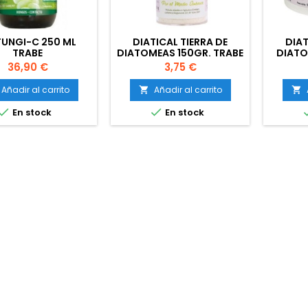
FUNGI-C 250 ML
DIATICAL TIERRA DE
DIAT
TRABE
DIATOMEAS 150GR. TRABE
DIATO
Precio
Precio
36,90 €
3,75 €
Añadir al carrito
Añadir al carrito




En stock
En stock