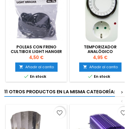
POLEAS CON FRENO
TEMPORIZADOR
CULTIBOX LIGHT HANGER
ANALÓGICO
Precio
Precio
4,50 €
4,95 €
Añadir al carrito
Añadir al carrito




En stock
En stock
11 OTROS PRODUCTOS EN LA MISMA CATEGORÍA:
>
<
favorite_border
favorite_border