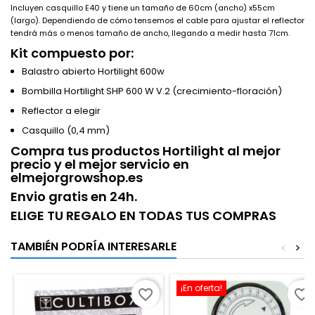
Incluyen casquillo E40 y tiene un tamaño de 60cm (ancho) x55cm
(largo). Dependiendo de cómo tensemos el cable para ajustar el reflector
tendrá más o menos tamaño de ancho, llegando a medir hasta 71cm.
Kit compuesto por:
Balastro abierto Hortilight 600w
Bombilla Hortilight SHP 600 W V.2 (crecimiento-floración)
Reflector a elegir
Casquillo (0,4 mm)
Compra tus productos Hortilight al mejor
precio y el mejor servicio en
elmejorgrowshop.es
Envio gratis en 24h.
ELIGE TU REGALO EN TODAS TUS COMPRAS
TAMBIÉN PODRÍA INTERESARLE
<
>
¡En oferta!
favorite_border
favorite_border