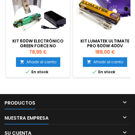
KIT 600W ELECTRÓNICO
KIT LUMATEK ULTIMATE
GREEN FORCE NO
PRO 600W 400V
REGULABLE
(BOMBILLA INCLUIDA)
Precio
Precio
78,95 €
189,00 €
Añadir al carrito
Añadir al carrito




En stock
En stock

PRODUCTOS

NUESTRA EMPRESA

SU CUENTA