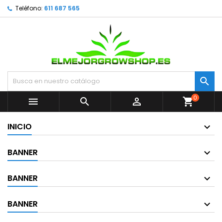
Teléfono:
611 687 565

0



shopping_cart
INICIO
BANNER
BANNER
BANNER