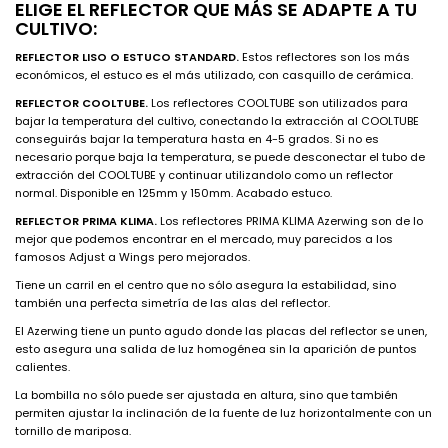
ELIGE EL REFLECTOR QUE MÁS SE ADAPTE A TU
CULTIVO:
REFLECTOR LISO O ESTUCO STANDARD.
Estos reflectores son los más
económicos, el estuco es el más utilizado, con casquillo de cerámica.
REFLECTOR COOLTUBE.
Los reflectores COOLTUBE son utilizados para
bajar la temperatura del cultivo, conectando la extracción al COOLTUBE
conseguirás bajar la temperatura hasta en 4-5 grados. Si no es
necesario porque baja la temperatura, se puede desconectar el tubo de
extracción del COOLTUBE y continuar utilizandolo como un reflector
normal. Disponible en 125mm y 150mm. Acabado estuco.
REFLECTOR PRIMA KLIMA.
Los reflectores PRIMA KLIMA Azerwing son de lo
mejor que podemos encontrar en el mercado, muy parecidos a los
famosos Adjust a Wings pero mejorados.
Tiene un carril en el centro que no sólo asegura la estabilidad, sino
también una perfecta simetría de las alas del reflector.
El Azerwing tiene un punto agudo donde las placas del reflector se unen,
esto asegura una salida de luz homogénea sin la aparición de puntos
calientes.
La bombilla no sólo puede ser ajustada en altura, sino que también
permiten ajustar la inclinación de la fuente de luz horizontalmente con un
tornillo de mariposa.