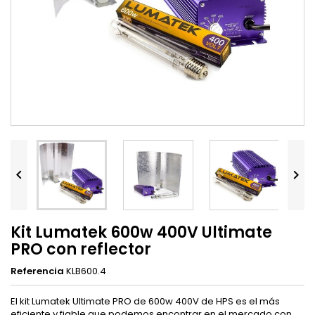


Kit Lumatek 600w 400V Ultimate
PRO con reflector
Referencia
KLB600.4
El kit Lumatek Ultimate PRO de 600w 400V de HPS es el más
eficiente y fiable que podemos encontrar en el mercado con