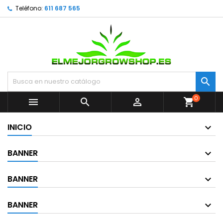
Teléfono:
611 687 565

0



shopping_cart
INICIO
BANNER
BANNER
BANNER