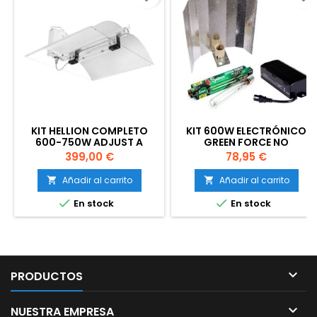
KIT HELLION COMPLETO
KIT 600W ELECTRÓNICO
600-750W ADJUST A
GREEN FORCE NO
WINGS
REGULABLE
Precio
Precio
399,00 €
78,95 €
Añadir al carrito
Añadir al carrito




En stock
En stock

PRODUCTOS

NUESTRA EMPRESA