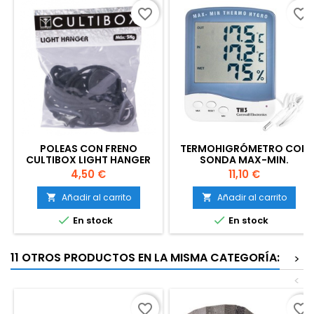
favorite_border
favorite_border
POLEAS CON FRENO
TERMOHIGRÓMETRO CON
CULTIBOX LIGHT HANGER
SONDA MAX-MIN.
PANTALLA GRANDE
Precio
Precio
4,50 €
11,10 €
Añadir al carrito
Añadir al carrito




En stock
En stock
11 OTROS PRODUCTOS EN LA MISMA CATEGORÍA:
>
<
favorite_border
favorite_border