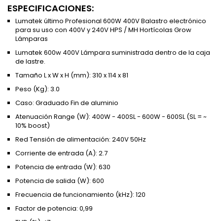
ESPECIFICACIONES:
Lumatek último Profesional 600W 400V Balastro electrónico
para su uso con 400V y 240V HPS / MH Hortícolas Grow
Lámparas
Lumatek 600w 400V Lámpara suministrada dentro de la caja
de lastre.
Tamaño L x W x H (mm): 310 x 114 x 81
Peso (Kg): 3.0
Caso: Graduado Fin de aluminio
Atenuación Range (W): 400W - 400SL - 600W - 600SL (SL = ~
10% boost)
Red Tensión de alimentación: 240V 50Hz
Corriente de entrada (A): 2.7
Potencia de entrada (W): 630
Potencia de salida (W): 600
Frecuencia de funcionamiento (kHz): 120
Factor de potencia: 0,99