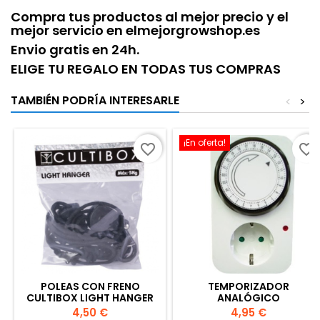
Compra tus productos al mejor precio y el
mejor servicio en elmejorgrowshop.es
Envio gratis en 24h.
ELIGE TU REGALO EN TODAS TUS COMPRAS
TAMBIÉN PODRÍA INTERESARLE
<
>
¡En oferta!
favorite_border
favorite_border
POLEAS CON FRENO
TEMPORIZADOR
CULTIBOX LIGHT HANGER
ANALÓGICO
Precio
Precio
4,50 €
4,95 €