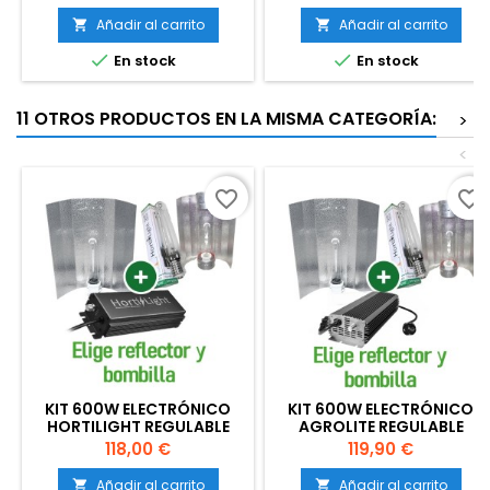
Añadir al carrito
Añadir al carrito




En stock
En stock
11 OTROS PRODUCTOS EN LA MISMA CATEGORÍA:
>
<
favorite_border
favorite_border
KIT 600W ELECTRÓNICO
KIT 600W ELECTRÓNICO
HORTILIGHT REGULABLE
AGROLITE REGULABLE
Precio
Precio
118,00 €
119,90 €
Añadir al carrito
Añadir al carrito

