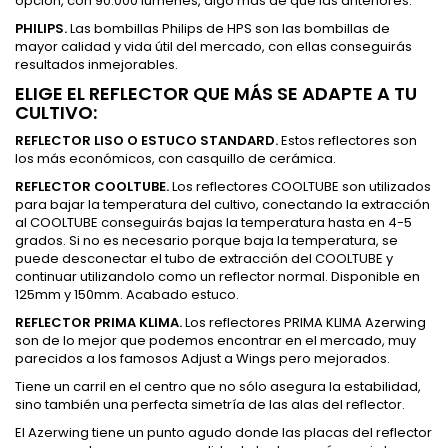
opción, con 90.000 lúmenes, algo más de que las anteriores.
PHILIPS.
Las bombillas Philips de HPS son las bombillas de
mayor calidad y vida útil del mercado, con ellas conseguirás
resultados inmejorables.
ELIGE EL REFLECTOR QUE MÁS SE ADAPTE A TU
CULTIVO:
REFLECTOR LISO O ESTUCO STANDARD.
Estos reflectores son
los más económicos, con casquillo de cerámica.
REFLECTOR COOLTUBE.
Los reflectores COOLTUBE son utilizados
para bajar la temperatura del cultivo, conectando la extracción
al COOLTUBE conseguirás bajas la temperatura hasta en 4-5
grados. Si no es necesario porque baja la temperatura, se
puede desconectar el tubo de extracción del COOLTUBE y
continuar utilizandolo como un reflector normal. Disponible en
125mm y 150mm. Acabado estuco.
REFLECTOR PRIMA KLIMA.
Los reflectores PRIMA KLIMA Azerwing
son de lo mejor que podemos encontrar en el mercado, muy
parecidos a los famosos Adjust a Wings pero mejorados.
Tiene un carril en el centro que no sólo asegura la estabilidad,
sino también una perfecta simetría de las alas del reflector.
El Azerwing tiene un punto agudo donde las placas del reflector