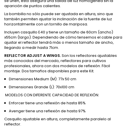
se unen, esto asegura una salida de luz homogénea sin la
aparición de puntos calientes.
La bombilla no sólo puede ser ajustada en altura, sino que
también permiten ajustar la inclinación de la fuente de luz
horizontalmente con un tornillo de mariposa.
Incluyen casquillo E40 y tiene un tamaño de 60cm (ancho)
x55cm (largo). Dependiendo de cómo tensemos el cable para
ajustar el reflector tendrá más o menos tamaño de ancho,
llegando a medir hasta 71cm.
REFLECTOR ADJUST A WINGS.
Son los reflectores ajustables
más conocidos del mercado, reflectores para cultivos
profesionales, ahora con dos modelos de reflexión. Fácil
montaje. Dos tamaños disponibles para este Kit.
Dimensiones Medium (M): 77x 50 cm
Dimensiones Grande (L): 70x100 cm
MODELOS CON DIFERENTE CAPACIDAD DE REFLEXIÓN:
Enforcer tiene una reflexión de hasta 85%
Avenger tiene una reflexión de hasta 97%
Casquillo ajustable en altura, completamente paralelo al
reflector.