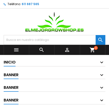
Teléfono:
611 687 565

0



shopping_cart
INICIO
BANNER
BANNER
BANNER