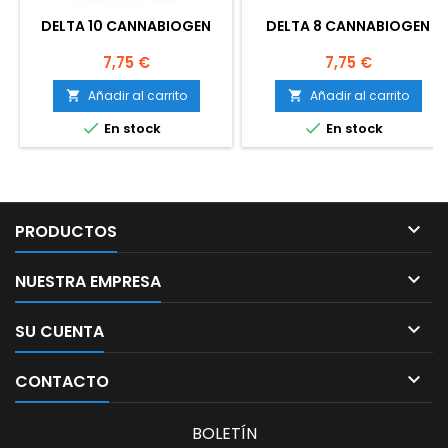
DELTA 10 CANNABIOGEN
DELTA 8 CANNABIOGEN
Precio
Precio
7,75 €
7,75 €
Añadir al carrito
Añadir al carrito




En stock
En stock

PRODUCTOS

NUESTRA EMPRESA

SU CUENTA

CONTACTO
BOLETÍN