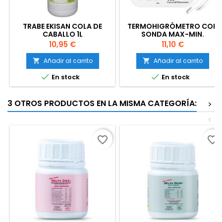
TRABE EKISAN COLA DE
TERMOHIGRÓMETRO CON
CABALLO 1L
SONDA MAX-MIN.
PANTALLA GRANDE
Precio
Precio
10,95 €
11,10 €
Añadir al carrito
Añadir al carrito




En stock
En stock
3 OTROS PRODUCTOS EN LA MISMA CATEGORÍA:
>
<
favorite_border
favorite_border