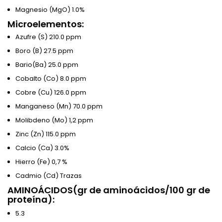
Magnesio (MgO) 1.0%
Microelementos:
Azufre (S) 210.0 ppm
Boro (B) 27.5 ppm
Bario(Ba) 25.0 ppm
Cobalto (Co) 8.0 ppm
Cobre (Cu) 126.0 ppm
Manganeso (Mn) 70.0 ppm
Molibdeno (Mo) 1,2 ppm
Zinc (Zn) 115.0 ppm
Calcio (Ca) 3.0%
Hierro (Fe) 0,7 %
Cadmio (Cd) Trazas
AMINOÁCIDOS(gr de aminoácidos/100 gr de
proteína):
5.3