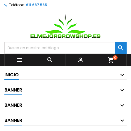
Teléfono:
611 687 565

0



shopping_cart
INICIO
BANNER
BANNER
BANNER