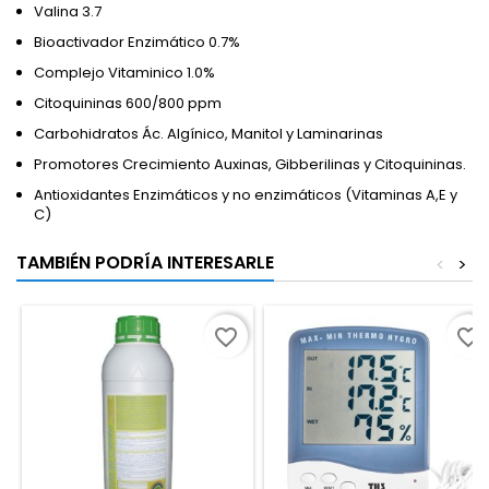
Valina 3.7
Bioactivador Enzimático 0.7%
Complejo Vitaminico 1.0%
Citoquininas 600/800 ppm
Carbohidratos Ác. Algínico, Manitol y Laminarinas
Promotores Crecimiento Auxinas, Gibberilinas y Citoquininas.
Antioxidantes Enzimáticos y no enzimáticos (Vitaminas A,E y
C)
TAMBIÉN PODRÍA INTERESARLE
<
>
favorite_border
favorite_border