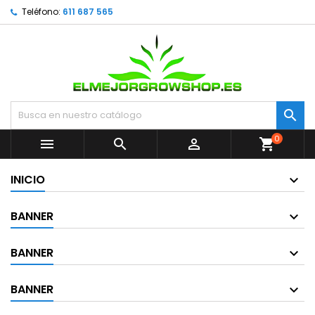
Teléfono:
611 687 565

0



shopping_cart
INICIO
BANNER
BANNER
BANNER