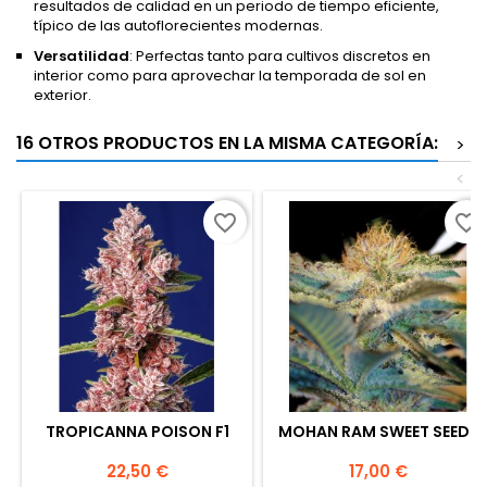
resultados de calidad en un periodo de tiempo eficiente,
típico de las autoflorecientes modernas.
Versatilidad
: Perfectas tanto para cultivos discretos en
interior como para aprovechar la temporada de sol en
exterior.
16 OTROS PRODUCTOS EN LA MISMA CATEGORÍA:
>
<
favorite_border
favorite_border
TROPICANNA POISON F1
MOHAN RAM SWEET SEEDS
Precio
Precio
22,50 €
17,00 €