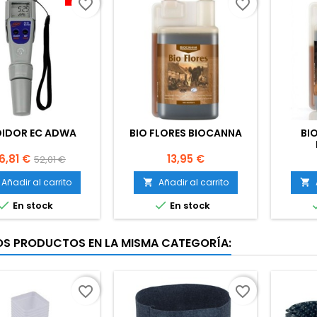
favorite_border
favorite_border
IDOR EC ADWA
BIO FLORES BIOCANNA
BI
recio
Precio
Precio
6,81 €
13,95 €
52,01 €
base
Añadir al carrito
Añadir al carrito




En stock
En stock
OS PRODUCTOS EN LA MISMA CATEGORÍA:
favorite_border
favorite_border