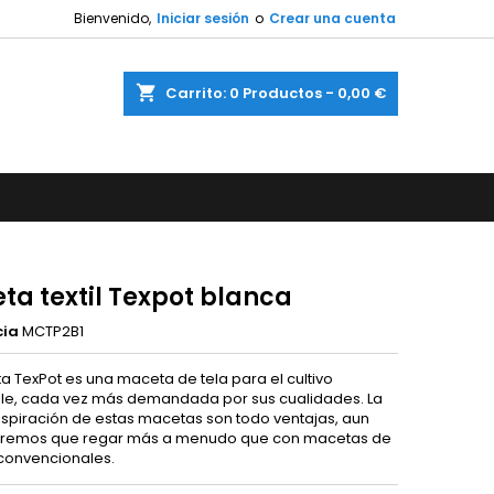
Bienvenido,
Iniciar sesión
o
Crear una cuenta
shopping_cart
Carrito:
0
Productos - 0,00 €
ta textil Texpot blanca
cia
MCTP2B1
a TexPot es una maceta de tela para el cultivo
able, cada vez más demandada por sus cualidades. La
nspiración de estas macetas son todo ventajas, aun
dremos que regar más a menudo que con macetas de
 convencionales.