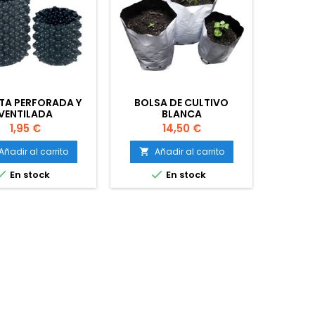
TA PERFORADA Y
BOLSA DE CULTIVO
MACETA
VENTILADA
BLANCA
Precio
Precio
1,95 €
14,50 €
Añadir al carrito
Añadir al carrito
A




En stock
En stock