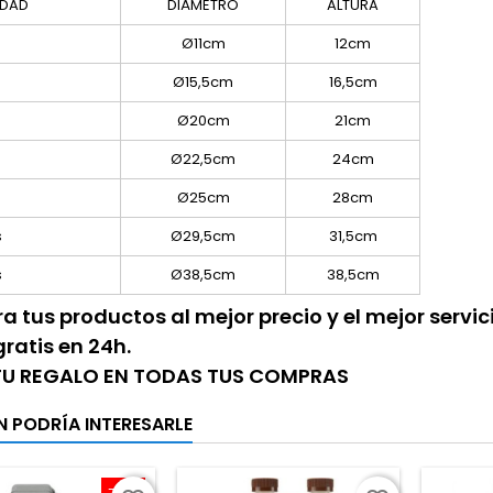
IDAD
DIÁMETRO
ALTURA
Ø11cm
12cm
Ø15,5cm
16,5cm
Ø20cm
21cm
Ø22,5cm
24cm
Ø25cm
28cm
s
Ø29,5cm
31,5cm
s
Ø38,5cm
38,5cm
 tus productos al mejor precio y el mejor servi
gratis en 24h.
 TU REGALO EN TODAS TUS COMPRAS
N PODRÍA INTERESARLE
-10%