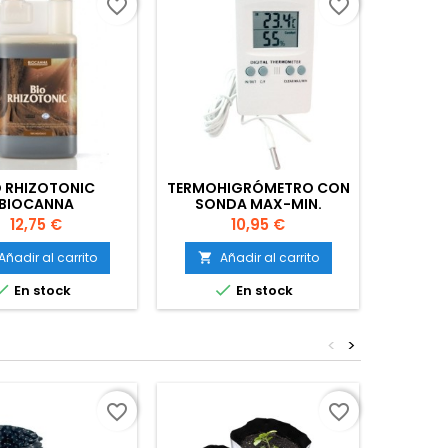
favorite_border
favorite_border
O RHIZOTONIC
TERMOHIGRÓMETRO CON
KIT 
BIOCANNA
SONDA MAX-MIN.
H
Precio
Precio
12,75 €
10,95 €
Añadir al carrito
Añadir al carrito
A




En stock
En stock
<
>
favorite_border
favorite_border