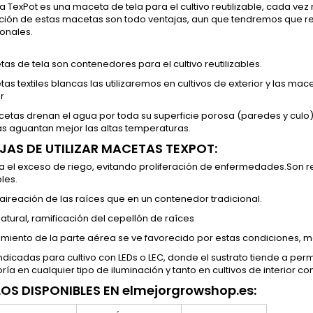
 TexPot es una maceta de tela para el cultivo reutilizable, cada v
ación de estas macetas son todo ventajas, aun que tendremos que 
onales.
as de tela son contenedores para el cultivo reutilizables.
as textiles blancas las utilizaremos en cultivos de exterior y las ma
r
etas drenan el agua por toda su superficie porosa (paredes y culo),
as aguantan mejor las altas temperaturas.
JAS DE UTILIZAR MACETAS TEXPOT:
ta el exceso de riego, evitando proliferación de enfermedades.Son re
les.
aireación de las raíces que en un contenedor tradicional.
atural, ramificación del cepellón de raíces
cimiento de la parte aérea se ve favorecido por estas condiciones, m
indicadas para cultivo con LEDs o LEC, donde el sustrato tiende a 
ría en cualquier tipo de iluminación y tanto en cultivos de interior co
OS DISPONIBLES EN elmejorgrowshop.es: