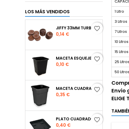
CAPAC
LOS MÁS VENDIDOS
1 Litro
3 Litros
JIFFY 33MM TURBA
favorite_border
7 Litros
Precio
0,14 €
10 Litros
15 Litros
MACETA ESQUEJE 7X7X8 CM.
favorite_border
25 Litro
Precio
0,10 €
50 Litro
Compra
MACETA CUADRADA NEGRA
favorite_border
Envio 
Precio
0,35 €
ELIGE
TAMBIÉ
PLATO CUADRADO PARA MACETA
favorite_border
Precio
0,40 €