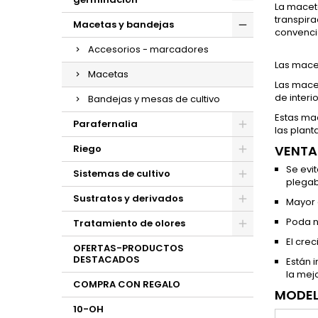
La maceta
transpir
Macetas y bandejas
convenci
Accesorios - marcadores
Las macet
Macetas
Las macet
de interio
Bandejas y mesas de cultivo
Estas mac
Parafernalia
las plant
Riego
VENTA
Se evi
Sistemas de cultivo
plegab
Sustratos y derivados
Mayor 
Poda n
Tratamiento de olores
El cre
OFERTAS-PRODUCTOS
DESTACADOS
Están 
la mejo
COMPRA CON REGALO
MODEL
10-OH