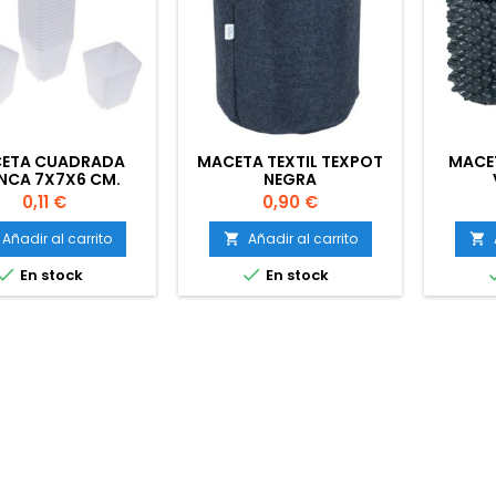
ETA CUADRADA
MACETA TEXTIL TEXPOT
MACE
NCA 7X7X6 CM.
NEGRA
Precio
Precio
0,11 €
0,90 €
Añadir al carrito
Añadir al carrito




En stock
En stock