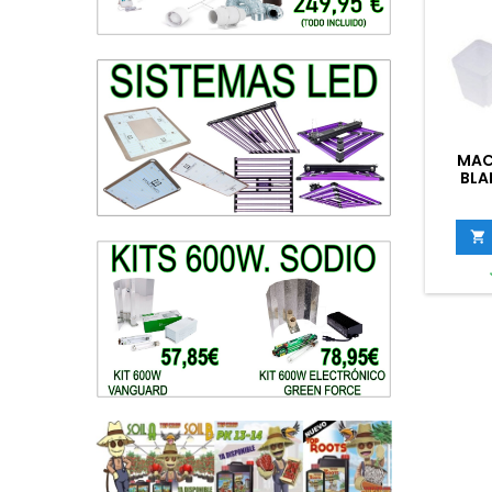
MAC
BLA
