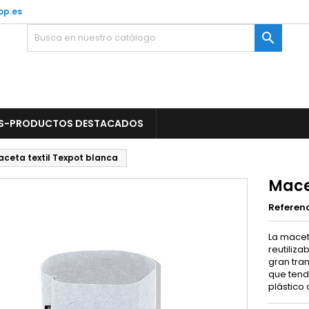
op.es

S-PRODUCTOS DESTACADOS
ceta textil Texpot blanca
Mace
Referen
La macet
reutiliz
gran tra
que ten
plástico