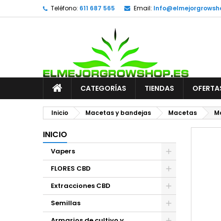
Teléfono:
611 687 565
Email:
Info@elmejorgrowsh
CATEGORÍAS
TIENDAS
OFERTA
Inicio
Macetas y bandejas
Macetas
Ma
INICIO
Vapers
FLORES CBD
Extracciones CBD
Semillas
Armarios de cultivo y