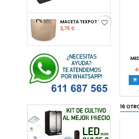
MACETA TEXPOT URBAN COLOR ARENA
favorite_border
Precio
2,75 €
MED
P
4

16 OTR