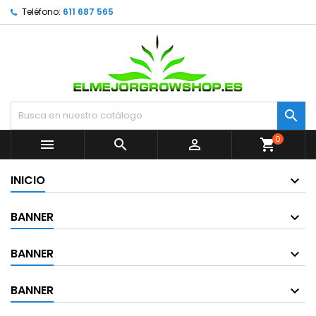
Teléfono:
611 687 565

0



shopping_cart
INICIO
BANNER
BANNER
BANNER