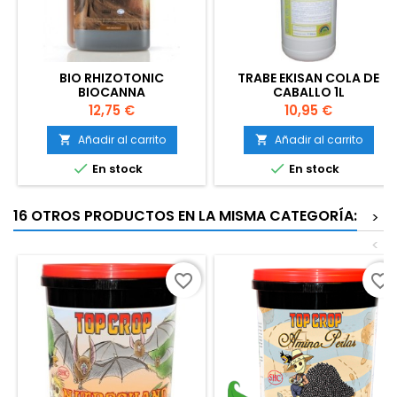
BIO RHIZOTONIC
TRABE EKISAN COLA DE
BIOCANNA
CABALLO 1L
Precio
Precio
12,75 €
10,95 €
Añadir al carrito
Añadir al carrito




En stock
En stock
16 OTROS PRODUCTOS EN LA MISMA CATEGORÍA:
>
<
favorite_border
favorite_border