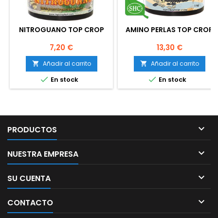
NITROGUANO TOP CROP
AMINO PERLAS TOP CROP
Precio
Precio
7,20 €
13,30 €
Añadir al carrito
Añadir al carrito




En stock
En stock

PRODUCTOS

NUESTRA EMPRESA

SU CUENTA

CONTACTO