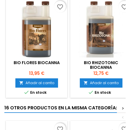
favorite_border
favorite_border
BIO FLORES BIOCANNA
BIO RHIZOTONIC
BIOCANNA
Precio
Precio
13,95 €
12,75 €
Añadir al carrito
Añadir al carrito




En stock
En stock
16 OTROS PRODUCTOS EN LA MISMA CATEGORÍA:
>
<
favorite_border
favorite_border