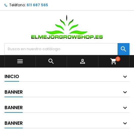
Teléfono:
611 687 565

0



shopping_cart
INICIO
BANNER
BANNER
BANNER