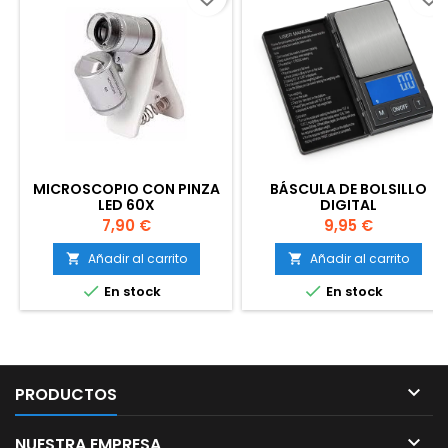
MICROSCOPIO CON PINZA
BÁSCULA DE BOLSILLO
LED 60X
DIGITAL
Precio
Precio
7,90 €
9,95 €
Añadir al carrito
Añadir al carrito




En stock
En stock

PRODUCTOS

NUESTRA EMPRESA