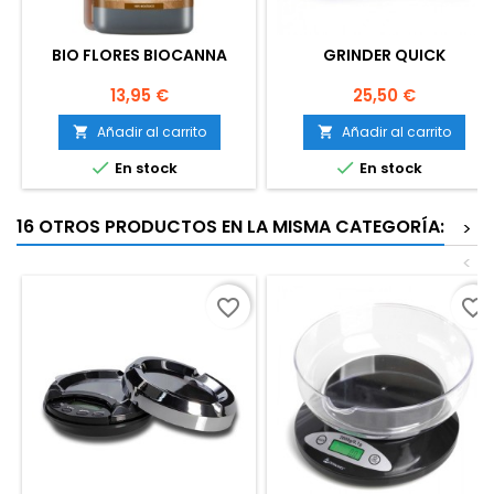
BIO FLORES BIOCANNA
GRINDER QUICK
Precio
Precio
13,95 €
25,50 €
Añadir al carrito
Añadir al carrito




En stock
En stock
16 OTROS PRODUCTOS EN LA MISMA CATEGORÍA:
>
<
favorite_border
favorite_border