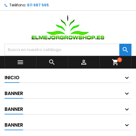
Teléfono:
611 687 565

0



shopping_cart
INICIO
BANNER
BANNER
BANNER