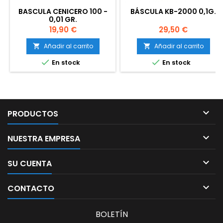
BASCULA CENICERO 100 -
BÁSCULA KB-2000 0,1G.
0,01 GR.
Precio
Precio
19,90 €
29,50 €
Añadir al carrito
Añadir al carrito




En stock
En stock

PRODUCTOS

NUESTRA EMPRESA

SU CUENTA

CONTACTO
BOLETÍN