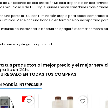
a de On Balance de alta precisión Kb está disponible en dos formato
más minuciosa o de 1-5000g. si quieres pesar cantidades más grande
n una pantalla LCD con iluminación propia para poder comprobar los
n lumínica. Viene con una bandeja en forma de bol incorporada pa
 minutos de inactividad la báscula se apagará automáticamente para
.
ula precisa y de gran capacidad.
 tus productos al mejor precio y el mejor servi
gratis en 24h.
 TU REGALO EN TODAS TUS COMPRAS
N PODRÍA INTERESARLE
-10%
favorite_border
favorite_border