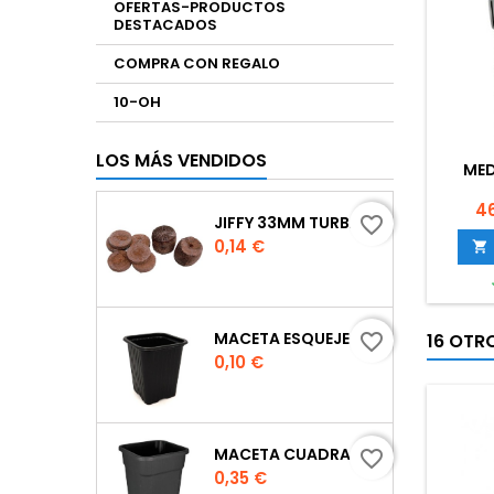
OFERTAS-PRODUCTOS
DESTACADOS
COMPRA CON REGALO
10-OH
LOS MÁS VENDIDOS
MED
Pr
46
JIFFY 33MM TURBA
favorite_border
Precio
0,14 €

MACETA ESQUEJE 7X7X8 CM.
16 OTR
favorite_border
Precio
0,10 €
MACETA CUADRADA NEGRA
favorite_border
Precio
0,35 €