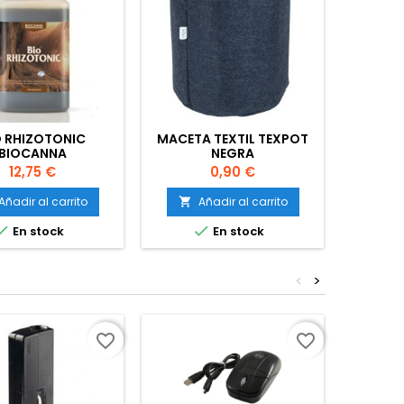
O RHIZOTONIC
MACETA TEXTIL TEXPOT
MACETA
BIOCANNA
NEGRA
Precio
Precio
12,75 €
0,90 €
Añadir al carrito
Añadir al carrito
A




En stock
En stock
<
>
favorite_border
favorite_border