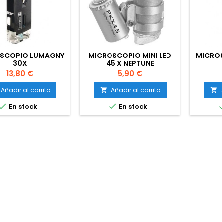
SCOPIO LUMAGNY
MICROSCOPIO MINI LED
MICRO
30X
45 X NEPTUNE
HYDROPONICS
Precio
Precio
13,80 €
5,90 €
Añadir al carrito
Añadir al carrito




En stock
En stock