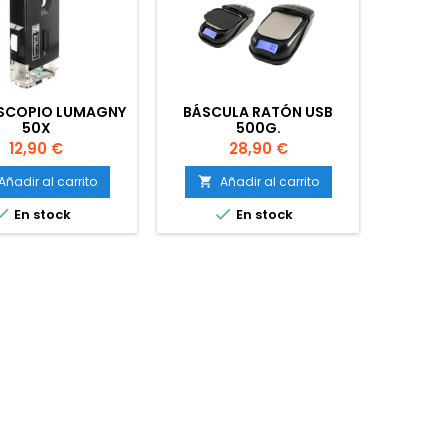
SCOPIO LUMAGNY
BÁSCULA RATÓN USB
BÁSCULA
50X
500G.
Precio
Precio
12,90 €
28,90 €
Añadir al carrito
Añadir al carrito
A




En stock
En stock