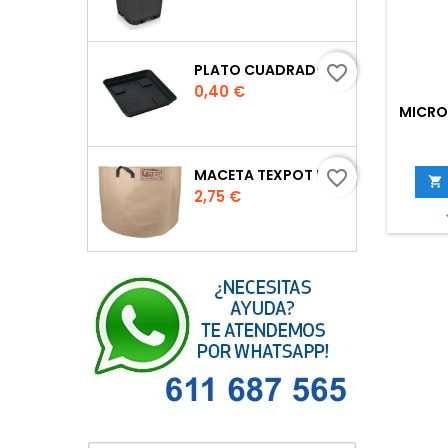
PLATO CUADRADO PARA MACETA
favorite_border
Precio
0,40 €
MICRO
MACETA TEXPOT URBAN COLOR ARENA
favorite_border

Precio
2,75 €