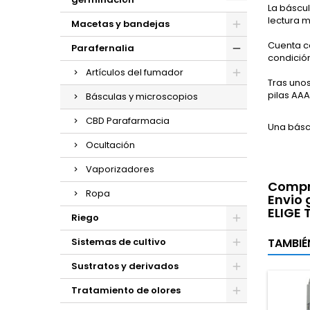
La báscul
lectura 
Macetas y bandejas
Cuenta co
Parafernalia
condició
Artículos del fumador
Tras unos
pilas AAA
Básculas y microscopios
CBD Parafarmacia
Una básc
Ocultación
Vaporizadores
Compra
Ropa
Envio 
ELIGE
Riego
Sistemas de cultivo
TAMBIÉ
Sustratos y derivados
Tratamiento de olores