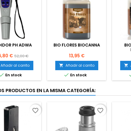
IDOR PH ADWA
BIO FLORES BIOCANNA
BI
ecio
Precio
Precio
,80 €
13,95 €
52,00 €
base
Añadir al carrito
Añadir al carrito




En stock
En stock
OS PRODUCTOS EN LA MISMA CATEGORÍA:
favorite_border
favorite_border