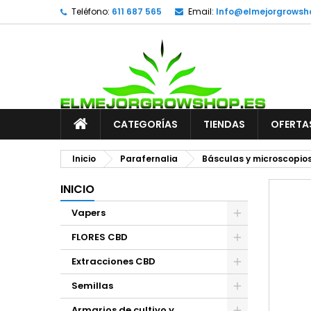
Teléfono:
611 687 565
Email:
Info@elmejorgrowsh
CATEGORÍAS
TIENDAS
OFERTA
Inicio
Parafernalia
Básculas y microscopio
INICIO
Vapers
FLORES CBD
Extracciones CBD
Semillas
Armarios de cultivo y