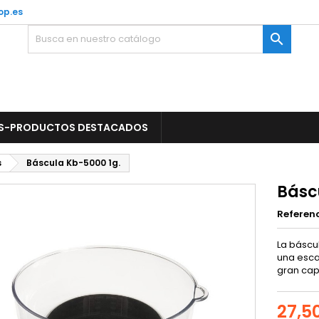
op.es

S-PRODUCTOS DESTACADOS
s
Báscula Kb-5000 1g.
Básc
Referen
La báscu
una esca
gran cap
27,5