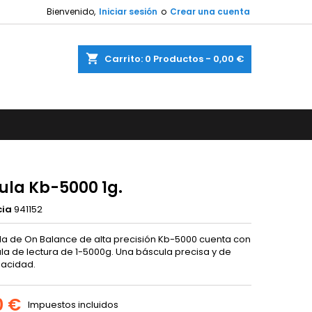
Bienvenido,
Iniciar sesión
o
Crear una cuenta
shopping_cart
Carrito:
0
Productos - 0,00 €
ula Kb-5000 1g.
cia
941152
la de On Balance de alta precisión Kb-5000 cuenta con
la de lectura de 1-5000g. Una báscula precisa y de
acidad.
0 €
Impuestos incluidos