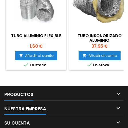
TUBO ALUMINIO FLEXIBLE
TUBO INSONORIZADO
ALUMINIO
Precio
Precio
1,60 €
37,95 €
Añadir al carrito
Añadir al carrito




En stock
En stock

PRODUCTOS

NUESTRA EMPRESA

SU CUENTA