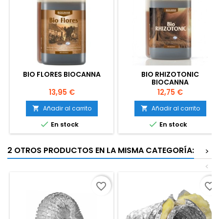
BIO FLORES BIOCANNA
BIO RHIZOTONIC
BIOCANNA
Precio
Precio
13,95 €
12,75 €
Añadir al carrito
Añadir al carrito




En stock
En stock
2 OTROS PRODUCTOS EN LA MISMA CATEGORÍA:
>
<
favorite_border
favorite_border