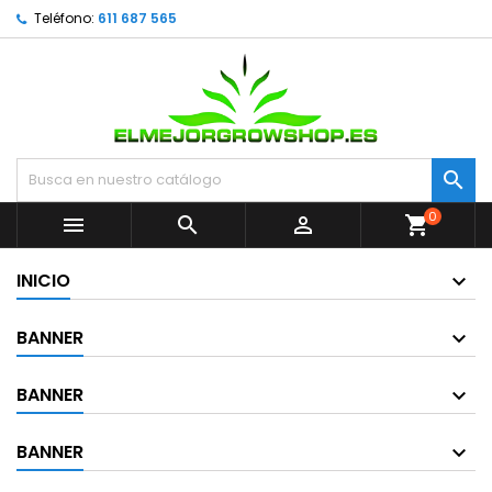
Teléfono:
611 687 565

0



shopping_cart
INICIO
BANNER
BANNER
BANNER