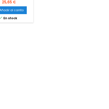
Precio
25,65 €
Añadir al carrito

En stock