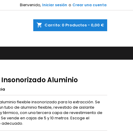
Bienvenido,
Iniciar sesión
o
Crear una cuenta
shopping_cart
Carrito:
0
Productos - 0,00 €
 Insonorizado Aluminio
cia
luminio flexible insonorizado para la extracción. Se
un tubo de aluminio flexible, revestido de aislante
 y térmico, con una tercera capa de revestimiento de
 Se vende en cajas de 5 y 10 metros. Escoge el
o adecuado.