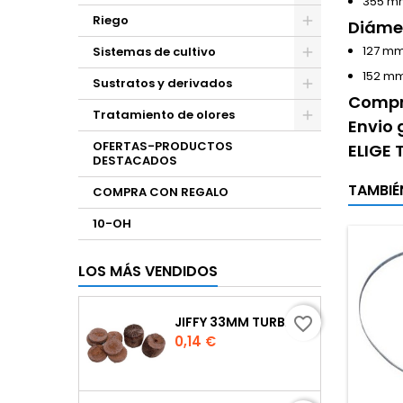
355 m
Riego
Diámet
127 mm
Sistemas de cultivo
152 mm
Sustratos y derivados
Compra
Tratamiento de olores
Envio 
OFERTAS-PRODUCTOS
ELIGE
DESTACADOS
TAMBIÉ
COMPRA CON REGALO
10-OH
LOS MÁS VENDIDOS
JIFFY 33MM TURBA
favorite_border
Precio
0,14 €