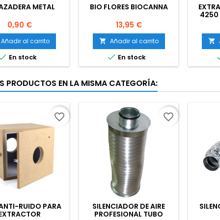
AZADERA METAL
BIO FLORES BIOCANNA
EXTR
4250 
Precio
Precio
0,90 €
13,95 €
Añadir al carrito
Añadir al carrito




En stock
En stock
S PRODUCTOS EN LA MISMA CATEGORÍA:
favorite_border
favorite_border
ANTI-RUIDO PARA
SILENCIADOR DE AIRE
SILEN
EXTRACTOR
PROFESIONAL TUBO