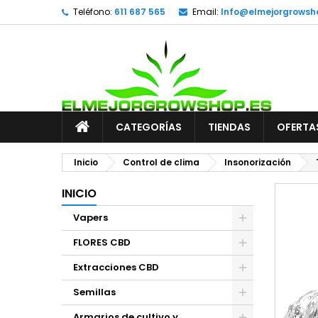
Teléfono:
611 687 565
Email:
Info@elmejorgrowsh
CATEGORÍAS
TIENDAS
OFERTA
Inicio
Control de clima
Insonorización
INICIO
Vapers
FLORES CBD
Extracciones CBD
Semillas
Armarios de cultivo y