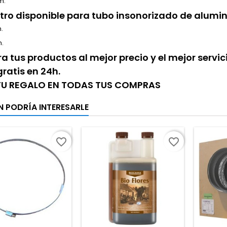
m.
ro disponible para tubo insonorizado de alumin
.
.
 tus productos al mejor precio y el mejor servi
gratis en 24h.
 TU REGALO EN TODAS TUS COMPRAS
N PODRÍA INTERESARLE
favorite_border
favorite_border