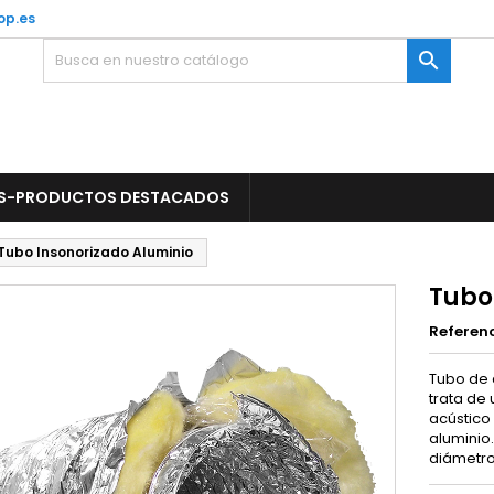
op.es

S-PRODUCTOS DESTACADOS
Tubo Insonorizado Aluminio
Tubo
Referen
Tubo de a
trata de 
acústico
aluminio.
diámetr