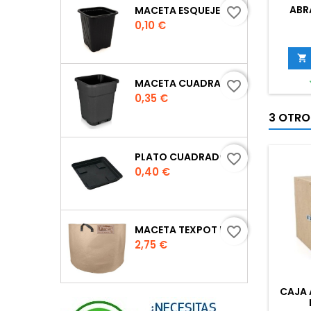
ABR
MACETA ESQUEJE 7X7X8 CM.
favorite_border
Precio
0,10 €

MACETA CUADRADA NEGRA
favorite_border
Precio
0,35 €
3 OTRO
PLATO CUADRADO PARA MACETA
favorite_border
Precio
0,40 €
MACETA TEXPOT URBAN COLOR ARENA
favorite_border
Precio
2,75 €
CAJA 