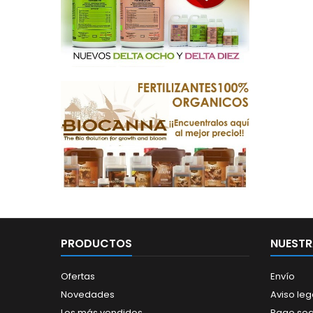
PRODUCTOS
NUESTR
Ofertas
Envío
Novedades
Aviso leg
Los más vendidos
Pago se