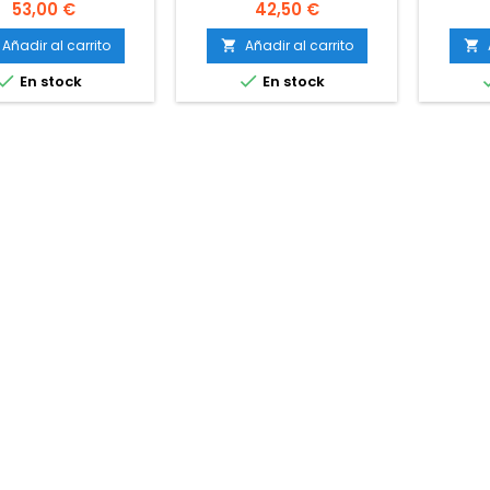
Precio
Precio
53,00 €
42,50 €
Añadir al carrito
Añadir al carrito




En stock
En stock