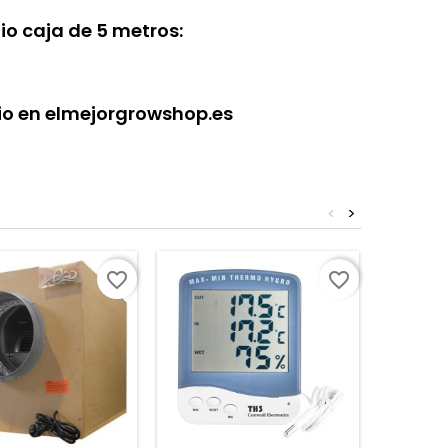
io caja de 5 metros:
cio en elmejorgrowshop.es
<
>
favorite_border
favorite_border