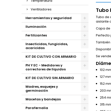
Temperatura
Tubo 
Ventiladores
Tubo de a
Herramientas y seguridad
aislante 
Iluminación
Capa de 
Fertilizantes
Perfecto 
También 
Insecticidas, fungicidas,
acaricidas
Disponib
Se vende
KIT DE CULTIVO CON ARMARIO
Diámet
PH Y EC - Medidores y
correctores de líquidos
102 mm
127 mm
KIT DE CULTIVO SIN ARMARIO
152 mm
Madres, esquejes y
germinación
203 m
254 m
Macetas y bandejas
315 mm
Parafernalia