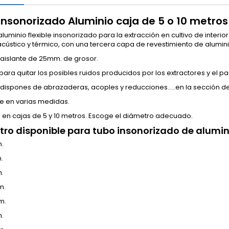
Insonorizado Aluminio caja de 5 o 10 metros
luminio flexible insonorizado para la extracción en cultivo de interior
acústico y térmico, con una tercera capa de revestimiento de alumini
aislante de 25mm. de grosor.
para quitar los posibles ruidos producidos por los extractores y el pa
dispones de abrazaderas, acoples y reducciones.....en la sección d
le en varias medidas.
 en cajas de 5 y 10 metros. Escoge el diámetro adecuado.
ro disponible para tubo insonorizado de alumini
.
.
.
m.
m.
.