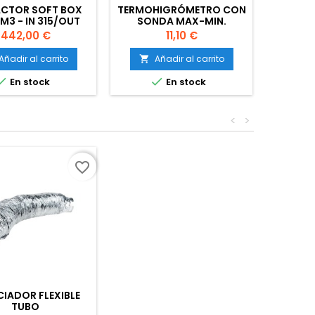
ACTOR SOFT BOX
TERMOHIGRÓMETRO CON
MANG
M3 - IN 315/OUT
SONDA MAX-MIN.
P
2X250
PANTALLA GRANDE
Precio
Precio
442,00 €
11,10 €
Añadir al carrito
Añadir al carrito
A




En stock
En stock
<
>
favorite_border
CIADOR FLEXIBLE
TUBO