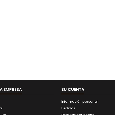
A EMPRESA
SU CUENTA
Información personal
al
Pedidos
guro
Facturas por abono