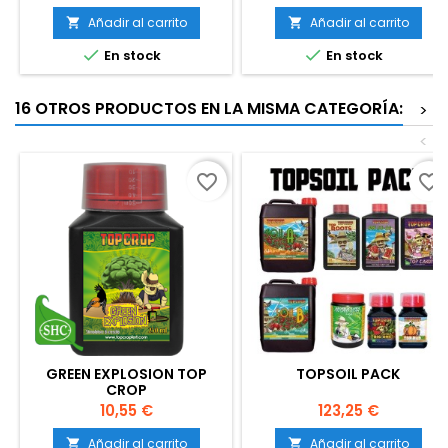
Añadir al carrito
Añadir al carrito




En stock
En stock
16 OTROS PRODUCTOS EN LA MISMA CATEGORÍA:
>
<
favorite_border
favorite_border
GREEN EXPLOSION TOP
TOPSOIL PACK
CROP
Precio
Precio
10,55 €
123,25 €
Añadir al carrito
Añadir al carrito

