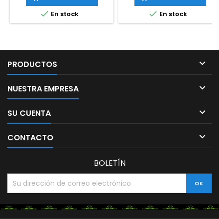


En stock
En stock

PRODUCTOS

NUESTRA EMPRESA

SU CUENTA

CONTACTO
BOLETÍN