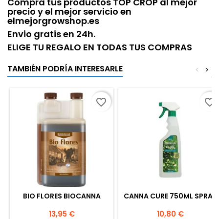
Compra tus productos TOP CROP al mejor
precio y el mejor servicio en
elmejorgrowshop.es
Envio gratis en 24h.
ELIGE TU REGALO EN TODAS TUS COMPRAS
TAMBIÉN PODRÍA INTERESARLE
<
>
favorite_border
favorite_border
BIO FLORES BIOCANNA
CANNA CURE 750ML SPRAY
Precio
Precio
13,95 €
10,80 €