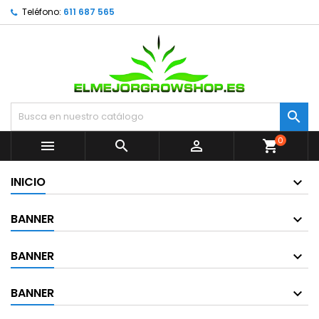
Teléfono:
611 687 565

0



shopping_cart
INICIO
BANNER
BANNER
BANNER