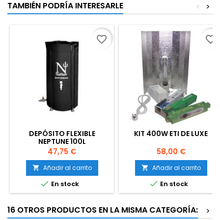
TAMBIÉN PODRÍA INTERESARLE
<
>
favorite_border
favorite_border
DEPÓSITO FLEXIBLE
KIT 400W ETI DE LUXE
NEPTUNE 100L
Precio
Precio
47,75 €
58,00 €
Añadir al carrito
Añadir al carrito




En stock
En stock
16 OTROS PRODUCTOS EN LA MISMA CATEGORÍA:
>