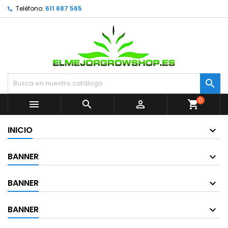
Teléfono:
611 687 565

0



shopping_cart
INICIO
BANNER
BANNER
BANNER