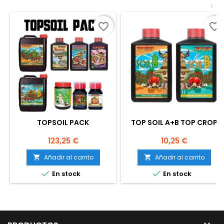
<
favorite_border
favorite_border
TOPSOIL PACK
TOP SOIL A+B TOP CROP
Precio
Precio
123,25 €
10,25 €
Añadir al carrito
Añadir al carrito




En stock
En stock