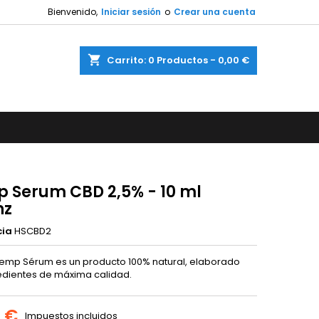
Bienvenido,
Iniciar sesión
o
Crear una cuenta
shopping_cart
Carrito:
0
Productos - 0,00 €
 Serum CBD 2,5% - 10 ml
nz
cia
HSCBD2
emp Sérum es un producto 100% natural, elaborado
edientes de máxima calidad.
5 €
Impuestos incluidos