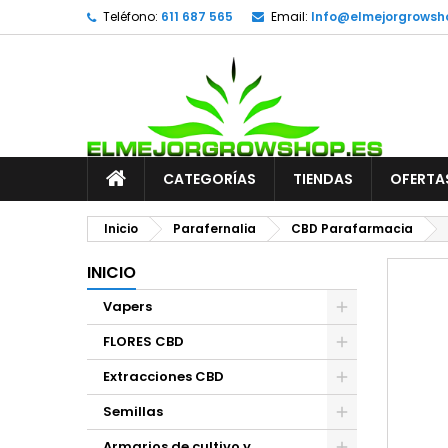
Teléfono:
611 687 565
Email:
Info@elmejorgrowsh
CATEGORÍAS
TIENDAS
OFERTA
Inicio
Parafernalia
CBD Parafarmacia
INICIO
Vapers
FLORES CBD
Extracciones CBD
Semillas
Armarios de cultivo y