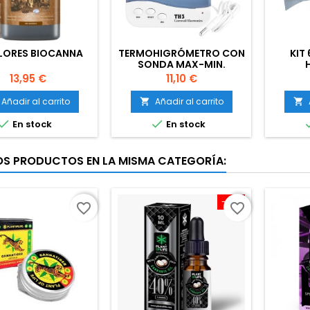
FLORES BIOCANNA
TERMOHIGRÓMETRO CON
KIT
SONDA MAX-MIN.
PANTALLA GRANDE
Precio
Precio
13,95 €
11,10 €
Añadir al carrito
Añadir al carrito




En stock
En stock
OS PRODUCTOS EN LA MISMA CATEGORÍA:
-10%
favorite_border
favorite_border