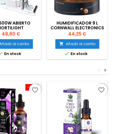
 600W ABIERTO
HUMIDIFICADOR 9 L
ARMA
HORTILIGHT
CORNWALL ELECTRONICS
120
Precio
Precio
48,80 €
44,25 €
Añadir al carrito
Añadir al carrito
A




En stock
En stock
<
>
-25%
favorite_border
favorite_border