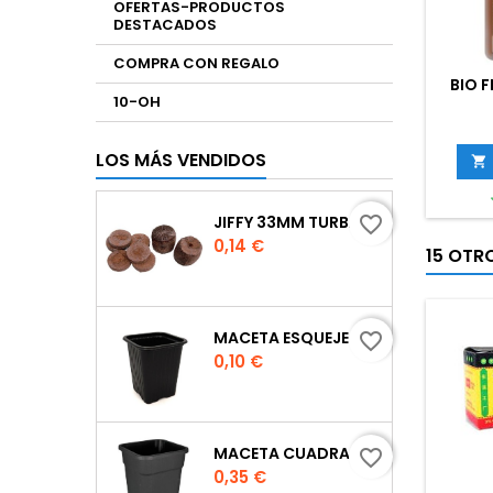
OFERTAS-PRODUCTOS
DESTACADOS
COMPRA CON REGALO
BIO 
10-OH
LOS MÁS VENDIDOS

JIFFY 33MM TURBA
favorite_border
Precio
0,14 €
15 OTR
MACETA ESQUEJE 7X7X8 CM.
favorite_border
Precio
0,10 €
MACETA CUADRADA NEGRA
favorite_border
Precio
0,35 €