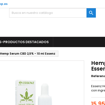
op.es

S-PRODUCTOS DESTACADOS
Hemp Serum CBD 2,5% - 10 ml Essenz
Hemp
Esse
Referen
Essenz H
con ingr
15,9