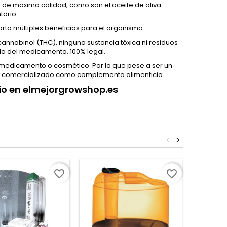
 de máxima calidad, como son el aceite de oliva
tario.
rta múltiples beneficios para el organismo.
nnabinol (THC), ninguna sustancia tóxica ni residuos
la del medicamento. 100% legal.
medicamento o cosmético. Por lo que pese a ser un
r comercializado como complemento alimenticio.
cio en elmejorgrowshop.es
<
>
favorite_border
favorite_border