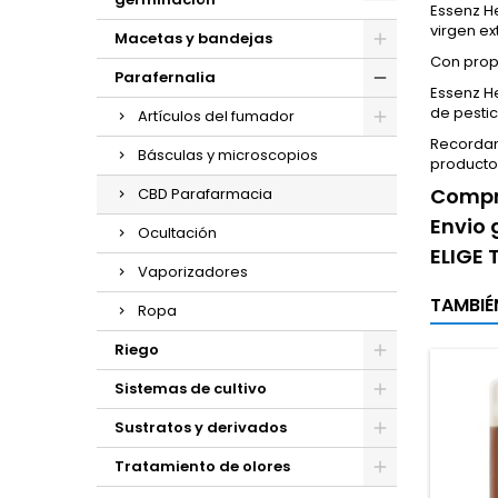
Essenz H
virgen ex
Macetas y bandejas
Con propi
Parafernalia
Essenz H
de pesti
Artículos del fumador
Recordam
Básculas y microscopios
producto
Compra
CBD Parafarmacia
Envio 
Ocultación
ELIGE
Vaporizadores
TAMBIÉ
Ropa
Riego
Sistemas de cultivo
Sustratos y derivados
Tratamiento de olores