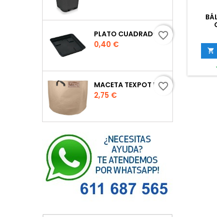
BÁ
PLATO CUADRADO PARA MACETA
favorite_border
Precio
0,40 €

MACETA TEXPOT URBAN COLOR ARENA
favorite_border
Precio
2,75 €