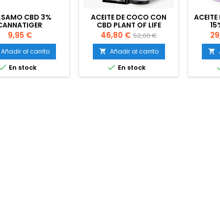
LSAMO CBD 3%
ACEITE DE COCO CON
ACEITE
CANNATIGER
CBD PLANT OF LIFE
15
ESPECTRO COMPLETO AL
Precio
Precio
Precio
Pr
9,95 €
46,80 €
29
52,00 €
40% 10ML
base
Añadir al carrito
Añadir al carrito




En stock
En stock