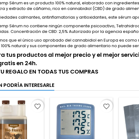
emp Sérum es un producto 100% natural, elaborado con ingredientes
tra y extracto de cáñamo, rico en cannabidiol (CBD) de grado alimen
edades calmantes, antinflamatorias y antioxidantes, este sérum apo
emp Sérum no contiene ningún componente psicoactivo, Tetrahidroca
cidas. Concentración de CBD: 2,5% Autorizado por la agencia españo
os que el único uso aprobado del cannabidiol en Europa es como 
 100% natural y sus componentes de grado alimentario no puede se
 tus productos al mejor precio y el mejor servi
gratis en 24h.
 TU REGALO EN TODAS TUS COMPRAS
N PODRÍA INTERESARLE
favorite_border
favorite_border