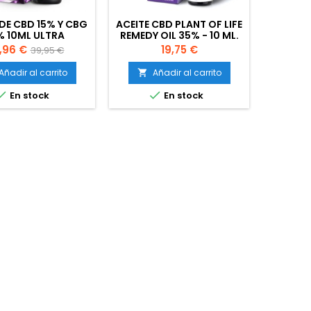
 DE CBD 15% Y CBG
ACEITE CBD PLANT OF LIFE
CR
% 10ML ULTRA
REMEDY OIL 35% - 10 ML.
MICR
ESPECTRO
CREAM 
ecio
Precio
Precio
,96 €
19,75 €
39,95 €
base
Añadir al carrito
Añadir al carrito
A




En stock
En stock