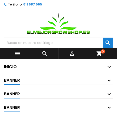
Teléfono:
611 687 565

0



shopping_cart
INICIO
BANNER
BANNER
BANNER