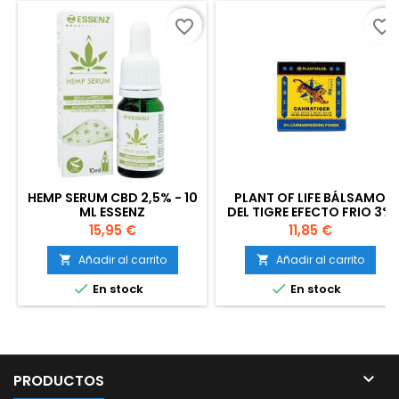
favorite_border
favorite_border
HEMP SERUM CBD 2,5% - 10
PLANT OF LIFE BÁLSAMO
ML ESSENZ
DEL TIGRE EFECTO FRIO 3%
CBD 0.6% CBG
Precio
Precio
15,95 €
11,85 €
Añadir al carrito
Añadir al carrito




En stock
En stock

PRODUCTOS